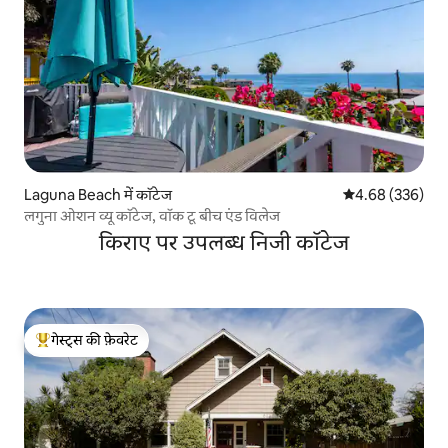
Laguna Beach में कॉटेज
औसत रेटिंग 5 में स
4.68 (336)
लगुना ओशन व्यू कॉटेज, वॉक टू बीच एंड विलेज
किराए पर उपलब्ध निजी कॉटेज
गेस्ट्स की फ़ेवरेट
गेस्ट्स का टॉप फ़ेवरेट