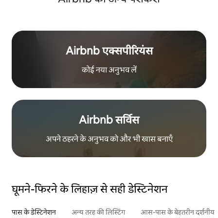
Airbnb एक्सपीरियंस
कोई नया अनुभव लें
Airbnb सर्विस
अपने ठहरने के अनुभव को और भी खास बनाएँ
घूमने-फिरने के लिहाज़ से सही डेस्टिनेशन
पास के डेस्टिनेशन
अन्य तरह की लिस्टिंग
आस-पास के बेहतरीन दर्शनीय स