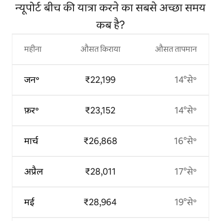
न्यूपोर्ट बीच की यात्रा करने का सबसे अच्छा समय
कब है?
महीना
औसत किराया
औसत तापमान
जन॰
₹22,199
14°से॰
फ़र॰
₹23,152
14°से॰
मार्च
₹26,868
16°से॰
अप्रैल
₹28,011
17°से॰
मई
₹28,964
19°से॰