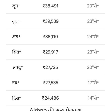
जून
₹38,491
20°से॰
जुल॰
₹39,539
23°से॰
अग॰
₹38,110
24°से॰
सित॰
₹29,917
23°से॰
अक्टू॰
₹27,725
20°से॰
नव॰
₹27,535
17°से॰
दिस॰
₹24,486
14°से॰
Airbnb की अन्य पेशकश