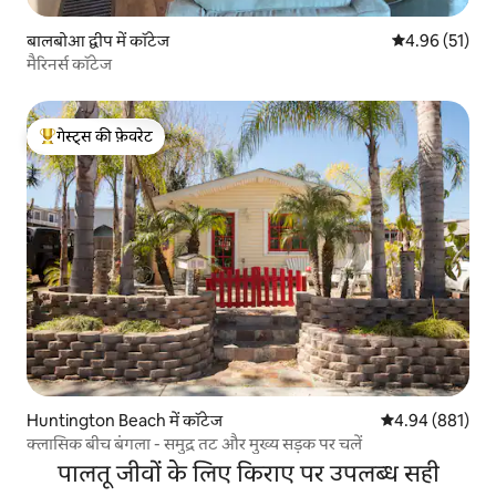
बालबोआ द्वीप में कॉटेज
औसत रेटिंग 5 में 
4.96 (51)
मैरिनर्स कॉटेज
गेस्ट्स की फ़ेवरेट
गेस्ट्स का टॉप फ़ेवरेट
Huntington Beach में कॉटेज
औसत रेटिंग 5 में स
4.94 (881)
क्लासिक बीच बंगला - समुद्र तट और मुख्य सड़क पर चलें
पालतू जीवों के लिए किराए पर उपलब्ध सही