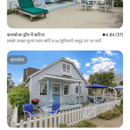
बालबोआ द्वीप में कॉटेज
औसत रेटिंग 5 में 
4.84 (37)
सबसे अच्छा मूल्य प्यारा कॉटेज w/सुविधाएँ समुद्र तट पर चलें
सुपरहोस्ट
सुपरहोस्ट