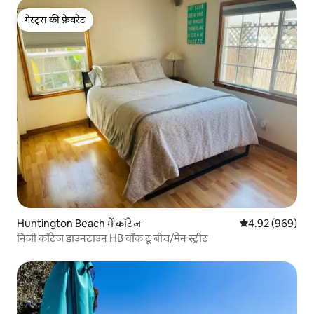
गेस्ट्स की फ़ेवरेट
गेस्ट्स की फ़ेवरेट
Huntington Beach में कॉटेज
औसत रेटिंग 5 में स
4.92 (969)
निजी कॉटेज डाउनटाउन HB वॉक टू बीच/मेन स्ट्रीट