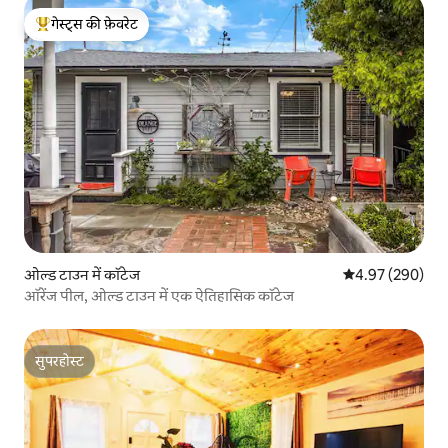
गेस्ट्स की फ़ेवरेट
गेस्ट्स का टॉप फ़ेवरेट
ओल्ड टाउन में कॉटेज
औसत रेटिंग 5 में स
4.97 (290)
ऑरेंज पील, ओल्ड टाउन में एक ऐतिहासिक कॉटेज
सुपरहोस्ट
सुपरहोस्ट