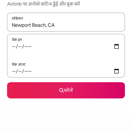
Airbnb पर अनोखे कॉटेज ढूँढ़ें और बुक करें
लोकेशन
नतीजों के उपलब्ध होने पर, अप और डाउन 'ऐरो की' का इस्तेमाल करके नेविगेट करें
चेक इन
चेक आउट
खोजें