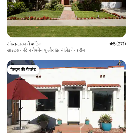
ओल्ड टाउन में कॉटेज
औसत रेटिंग 5 म
5 (271)
साइट्रस कॉटेज चैपमैन यू और डिज़्नीलैंड के करीब
गेस्ट्स की फ़ेवरेट
गेस्ट्स की फ़ेवरेट