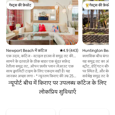
गेस्ट्स की फ़ेवरेट
गेस्ट्स की फ़ेवरेट
गेस्ट्स की फ़ेवरेट
गेस्ट्स का टॉप फ़ेवरेट
Newport Beach में कॉटेज
औसत रेटिंग 5 में से 4.9, 443 समीक्षाएँ
4.9 (443)
Huntington Beach म
एक उदार, कॉटेज - स्टाइल हाउस से समुद्र तट की
क्लासिक बीच बंगला - 
ओर चलें
चलें
सामने के दरवाज़े के ठीक बाहर एक सुंदर सफ़ेद
यह समुद्र तट का अंतिम बं
रेतीला समुद्र तट, ओपन फ़्लोर प्लान लेआउट एक
स्ट्रीट, हंटिंगटन बीच 
साथ क्वालिटी टाइम के लिए एकदम सही है। यह
पर स्थित है, और बेशक, 
जानकर अच्छा लगा - * न्यूनतम किराए की उम्र 25
सर्वश्रेष्ठ समुद्र तट के मील क
वर्ष है (न्यूपोर्ट बीच नगरपालिका के अनुसार
एक पुराने फ़ैशन बीच 
न्यूपोर्ट बीच में किराए पर उपलब्ध कॉटेज के लिए
अध्यादेश) * गेराज स्थान बहुत तंग है इसलिए केवल
साथ "रोज़मर्रा के रिज़ॉर्
एक कॉम्पैक्ट कार या छोटी एसयूवी कृपया। * अगर
लोकप्रिय सुविधाएँ
पिछवाड़े में एक बांस 
आपके पास एक 5 वां मेहमान है जो एक बच्चा है, तो
गर्म टब में बनाया गया ह
मुझे बताएं और मैं 4 व्यक्ति की सीमा के लिए एक
भी है, उन सभी सलाखों औ
अपवाद बनाऊंगा। * केवल धूम्रपान न करने वाले *
डिटॉक्स के लिए बढ़िया है। आराम करने और
कोई पालतू जानवर कृपया, कोई अपवाद नहीं न्यूपोर्ट
बीच शहर शॉर्ट टर्म लॉजिंग परमिट # SLP13341 29