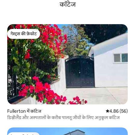
कॉटेज
गेस्ट्स की फ़ेवरेट
गेस्ट्स की फ़ेवरेट
Fullerton में कॉटेज
औसत रेटिंग 5 में 
4.86 (56)
डिज्नीलैंड और अस्पतालों के करीब पालतू जीवों के लिए अनुकूल कॉटेज