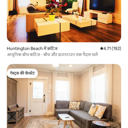
Huntington Beach में कॉटेज
औसत रेटिंग 5 में स
4.71 (192)
आधुनिक बीच कॉटेज - बीच और डाउनटाउन तक पैदल चलें
गेस्ट्स की फ़ेवरेट
गेस्ट्स की फ़ेवरेट