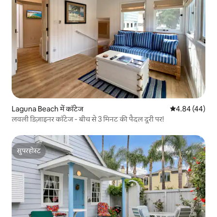
Laguna Beach में कॉटेज
औसत रेटिंग 5 में 
4.84 (44)
लवली डिज़ाइनर कॉटेज - बीच से 3 मिनट की पैदल दूरी पर!
सुपरहोस्ट
सुपरहोस्ट