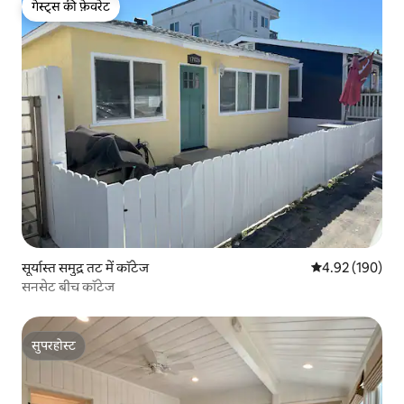
गेस्ट्स की फ़ेवरेट
गेस्ट्स की फ़ेवरेट
सूर्यास्त समुद्र तट में कॉटेज
औसत रेटिंग 5 में स
4.92 (190)
सनसेट बीच कॉटेज
सुपरहोस्ट
सुपरहोस्ट