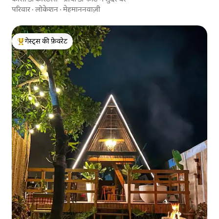
परिवार
·
लोकेशन
·
मेहमाननवाज़ी
गेस्ट्स की फ़ेवरेट
गेस्ट्स का टॉप फ़ेवरेट