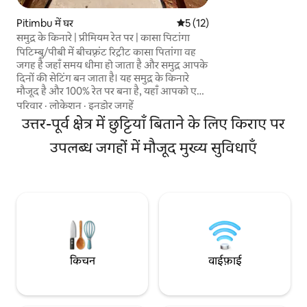
बनाते हैं जो आस - पास क
Pitimbu में घर
औसत रेटिंग 5 में से 5, 12 समीक्षाएँ
5 (12)
करती हैं और बढ़ावा दे
दोस्तों, परिवारों या जोड
समुद्र के किनारे | प्रीमियम रेत पर | कासा पिटांगा
आदर्श है, चाहे वह छोटी
पिटिम्बु/पीबी में बीचफ़्रंट रिट्रीट कासा पितांगा वह
बुकिंग के लिए।
जगह है जहाँ समय धीमा हो जाता है और समुद्र आपके
दिनों की सेटिंग बन जाता है। यह समुद्र के किनारे
मौजूद है और 100% रेत पर बना है, यहाँ आपको एक
बीच रिट्रीट के आकर्षण और शांति के साथ-साथ एक
परिवार
·
लोकेशन
·
इनडोर जगहें
हाई-एंड घर का आराम मिलता है। यहाँ 4 सुईट हैं,
उत्तर-पूर्व क्षेत्र में छुट्टियाँ बिताने के लिए किराए पर
जिनमें से 3 में एयर कंडीशनिंग की सुविधा है, साथ ही
यहाँ बारबेक्यू की सुविधा, समुद्र के नज़ारों वाली एक
उपलब्ध जगहों में मौजूद मुख्य सुविधाएँ
बड़ी छत और एक पूरा किचन भी है, इसलिए यह
आराम और निजता की तलाश कर रहे परिवारों और
समूहों के लिए एक बेहतरीन डेस्टिनेशन है। Casa
Pitanga में आएँ!
किचन
वाईफ़ाई