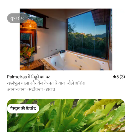
सुपरहोस्ट
सुपरहोस्ट
Palmeiras में मिट्टी का घर
औसत रेटिंग 5
5 (3)
व्हर्लपूल वाला और वैल के नज़ारे वाला शैले ऑरोरा
आना-जाना
·
सटीकता
·
हालत
गेस्ट्स की फ़ेवरेट
गेस्ट्स की फ़ेवरेट