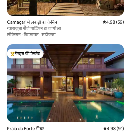
Camaçari में लकड़ी का केबिन
औसत रेटिंग 5 में 
4.98 (59)
ग्वाराजुबा शैले गार्डियन डा लागोआ
लोकेशन
·
किफ़ायत
·
सटीकता
गेस्ट्स की फ़ेवरेट
गेस्ट्स का टॉप फ़ेवरेट
Praia do Forte में घर
औसत रेटिंग 5 में 
4.98 (91)