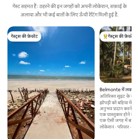
गेस्ट सहमत हैं : ठहरने की इन जगहों को अपनी लोकेशन, सफ़ाई के
अलावा और भी कई बातों के लिए ऊँची रेटिंग मिली हुई है.
गेस्ट्स की फ़ेवरेट
गेस्ट्स की फ़ेवरेट
गेस्ट्स की फ़ेवरेट
गेस्ट्स का टॉप फ़ेवरेट
Belmonte में लकड़ी 
अतिरिक्त सुइट के साथ 
झोपड़ी को बहिया में रेत
अनुभव प्रदान करने के 
एक वास्तुकार होने के न
एक ऐसी जगह में बदलने
दक्षिणी तट के पारंपरिक म
लोकेशन
·
परिवार
·
आन
आराम और सादगी को जो
आर्किटेक्चर और डिज़ा