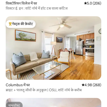
विक्टोरियन विलेज में घर
औसत रेटिंग 5 में 
5.0 (206)
विक्टर ई. इन : शॉर्ट नॉर्थ में हॉट टब वाला कॉटेज
गेस्ट्स की फ़ेवरेट
गेस्ट्स का टॉप फ़ेवरेट
Columbus में घर
औसत रेटिंग 5 में स
4.98 (268)
ब्राइट + पालतू जीवों के अनुकूल | OSU, शॉर्ट नॉर्थ के करीब
सुपरहोस्ट