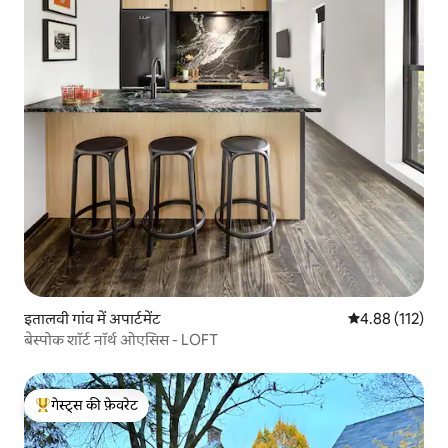
इतालवी गांव में अपार्टमेंट
औसत रेटिंग 5 में स
4.88 (112)
बेस्पोक शॉर्ट नॉर्थ ओएसिस - LOFT
गेस्ट्स की फ़ेवरेट
गेस्ट्स का टॉप फ़ेवरेट