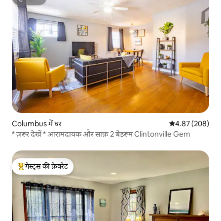
सुपरहोस्ट
Columbus में घर
औसत रेटिंग 5 में स
4.87 (208)
* ज़रूर देखें * आरामदायक और साफ़ 2 बेडरूम Clintonville Gem
गेस्ट्स की फ़ेवरेट
गेस्ट्स का टॉप फ़ेवरेट