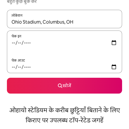
बहुत कुछ बुक करें
लोकेशन
नतीजों के उपलब्ध होने पर, अप और डाउन 'ऐरो की' का इस्तेमाल करके नेविगेट करें
चेक इन
चेक आउट
खोजें
ओहायो स्टेडियम के करीब छुट्टियाँ बिताने के लिए
किराए पर उपलब्ध टॉप-रेटेड जगहें