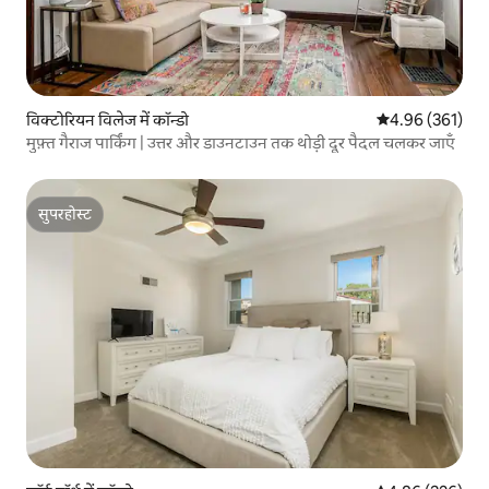
विक्टोरियन विलेज में कॉन्डो
औसत रेटिंग 5 में स
4.96 (361)
मुफ़्त गैराज पार्किंग | उत्तर और डाउनटाउन तक थोड़ी दूर पैदल चलकर जाएँ
सुपरहोस्ट
सुपरहोस्ट