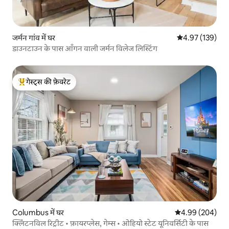
जर्मन गांव में घर
औसत रेटिंग 5 में स
4.97 (139)
डाउनटाउन के पास आँगन वाली जर्मन विलेज लिस्टिंग
गेस्ट्स की फ़ेवरेट
गेस्ट्स का टॉप फ़ेवरेट
Columbus में घर
औसत रेटिंग 5 में स
4.99 (204)
क्लिंटनविल रिट्रीट • फ़ायरप्लेस, गेम्स • ओहियो स्टेट यूनिवर्सिटी के पास