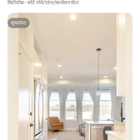
सिटीवॉक - शॉर्ट नॉर्थ/एरेना/कन्वेंशन सेंटर
सुपरहोस्ट
सुपरहोस्ट