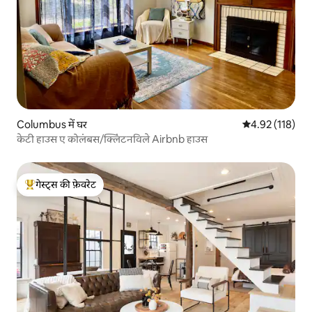
Columbus में घर
औसत रेटिंग 5 में स
4.92 (118)
केटी हाउस ए कोलंबस/क्लिंटनविले Airbnb हाउस
गेस्ट्स की फ़ेवरेट
गेस्ट्स का टॉप फ़ेवरेट