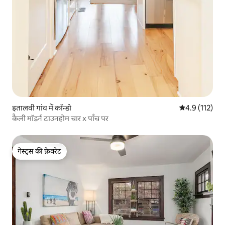
इतालवी गांव में कॉन्डो
औसत रेटिंग 5 में
4.9 (112)
कैली मॉडर्न टाउनहोम चार x पाँच पर
गेस्ट्स की फ़ेवरेट
गेस्ट्स की फ़ेवरेट