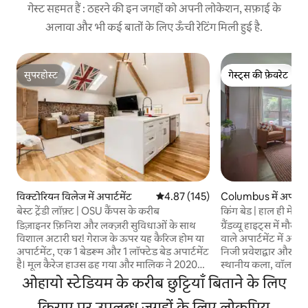
गेस्ट सहमत हैं : ठहरने की इन जगहों को अपनी लोकेशन, सफ़ाई के
अलावा और भी कई बातों के लिए ऊँची रेटिंग मिली हुई है.
सुपरहोस्ट
गेस्ट्स की फ़ेवरेट
सुपरहोस्ट
गेस्ट्स की फ़ेवरेट
विक्टोरियन विलेज में अपार्टमेंट
औसत रेटिंग 5 में से 4.87, 145 समीक्षाएँ
4.87 (145)
Columbus में अपार्टमे
बेस्ट ट्रेंडी लॉफ़्ट | OSU कैंपस के करीब
किंग बेड | हाल ही में र
मील की दूरी पर
डिज़ाइनर फ़िनिश और लक्ज़री सुविधाओं के साथ
ग्रैंडव्यू हाइट्स में मौज
विशाल अटारी घर! गेराज के ऊपर यह कैरिज होम या
वाले अपार्टमेंट में आप
अपार्टमेंट, एक 1 बेडरूम और 1 लॉफ्टेड बेड अपार्टमेंट
निजी प्रवेशद्वार और आस
है। मूल कैरेज हाउस ढह गया और मालिक ने 2020
स्थानीय कला, वॉलपेपर 
की गर्मियों में इसे शेष ईंटों से फिर से बनाने में खर्च
कस्टम डिज़ाइन • हेलिक्
ओहायो स्टेडियम के करीब छुट्टियाँ बिताने के लिए
किया। उन्होंने पुरानी छत के राफ्टर्स से फर्नीचर और
ही एक डेस्क और Netflix
सजावट का बहुत कुछ बनाया; इतिहास के लिए एक
किराए पर उपलब्ध जगहों के लिए लोकप्रिय
रेंज, डिशवॉशर और कॉफ़