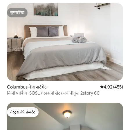
सुपरहोस्ट
सुपरहोस्ट
Columbus में अपार्टमेंट
औसत रेटिंग 5 में स
4.92 (455)
निजी पार्किंग_SOSU/एक्सपो सेंटर नवीनीकृत 2story 6C
गेस्ट्स की फ़ेवरेट
गेस्ट्स की फ़ेवरेट