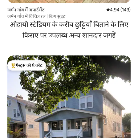
जर्मन गांव में अपार्टमेंट
औसत रेटिंग 5 में स
4.94 (143)
जर्मन गाँव में विचित्र रत्न | किंग सुइट
ओहायो स्टेडियम के करीब छुट्टियाँ बिताने के लिए
किराए पर उपलब्ध अन्य शानदार जगहें
गेस्ट्स की फ़ेवरेट
गेस्ट्स का टॉप फ़ेवरेट