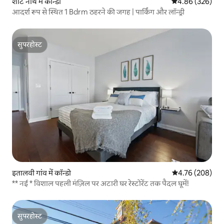
शॉर्ट नॉर्थ में कॉन्डो
औसत रेटिंग 5 में स
4.86 (326)
आदर्श रूप से स्थित 1 Bdrm ठहरने की जगह | पार्किंग और लॉन्ड्री
सुपरहोस्ट
सुपरहोस्ट
इतालवी गांव में कॉन्डो
औसत रेटिंग 5 में स
4.76 (208)
** नई * विशाल पहली मंज़िल पर अटारी घर रेस्टोरेंट तक पैदल घूमें!
सुपरहोस्ट
सुपरहोस्ट