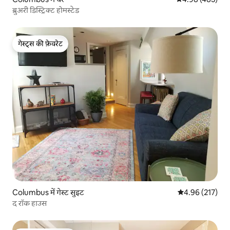
ब्रुअरी डिस्ट्रिक्ट होमस्टेड
गेस्ट्स की फ़ेवरेट
गेस्ट्स की फ़ेवरेट
Columbus में गेस्ट सुइट
औसत रेटिंग 5 में स
4.96 (217)
द रॉक हाउस