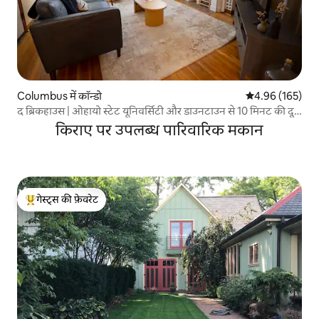
Columbus में कॉन्डो
औसत रेटिंग 5 में स
4.96 (165)
द ब्रिकहाउस | ओहायो स्टेट यूनिवर्सिटी और डाउनटाउन से 10 मिनट की दूरी
पर स्थित 1 बेडरूम वाला प्यारा-सा घर
किराए पर उपलब्ध पारिवारिक मकान
गेस्ट्स की फ़ेवरेट
गेस्ट्स का टॉप फ़ेवरेट