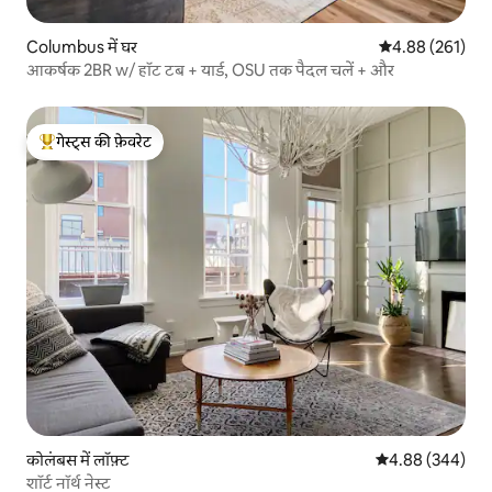
Columbus में घर
औसत रेटिंग 5 में स
4.88 (261)
आकर्षक 2BR w/ हॉट टब + यार्ड, OSU तक पैदल चलें + और
गेस्ट्स की फ़ेवरेट
गेस्ट्स का टॉप फ़ेवरेट
कोलंबस में लॉफ़्ट
औसत रेटिंग 5 में स
4.88 (344)
शॉर्ट नॉर्थ नेस्ट