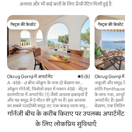
अलावा और भी कई बातों के लिए ऊँची रेटिंग मिली हुई है.
गेस्ट्स की फ़ेवरेट
गेस्ट्स की फ़ेवरेट
गेस्ट्स की फ़ेवरेट
गेस्ट्स की फ़ेवरेट
Okrug Gornji में अपार्टमेंट
औसत रेटिंग 5 में से 5, 6 समीक्षाएँ
5 (6)
Okrug Gornji में अपार
A -458 - d बीच ओक्रुग के पास दो बेडरूम का
जकूज़ी और समुद्र के न
अपार्टमेंट
ओक्रुग गोर्नजी, चियोवो शहर में मकान 458 - सेंट्रल
शांति Penthause समुद्
डालमटिया में अपार्टमेंट (1) जैसी आवास इकाइयाँ हैं
के साथ नया, आधुनिक और
और यह समुद्र से 5 मीटर की दूरी पर है। इस आवास
अपार्टमेंट है। इसमें
का सबसे नज़दीकी समुद्र तट एक कंकड़ वाला समुद्र
बेडरूम, एक लिविंग रूम
तट है। इस घर को "बीच के पास मौजूद सुविधाएँ" के
एक पूरी तरह से सुसज्
गॉर्नजी बीच के करीब किराए पर उपलब्ध अपार्टमेंट
रूप में वर्गीकृत किया गया है। जैसा कि घर को कई
साथ 2 बाथरूम, बारबेक्य
अपार्टमेंट में विभाजित किया गया है, आपके ठहरने के
के लिए लोकप्रिय सुविधाएँ
हर कमरे में सपाट टीव
दौरान अन्य मेहमान मौजूद हो सकते हैं। मेज़बान इस
फ़ाई के साथ आता है। आस