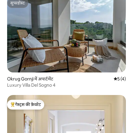
सुपरहोस्ट
सुपरहोस्ट
Okrug Gornji में अपार्टमेंट
औसत रेटिंग 5
5 (4)
Luxury Villa Del Sogno 4
गेस्ट्स की फ़ेवरेट
गेस्ट्स का टॉप फ़ेवरेट