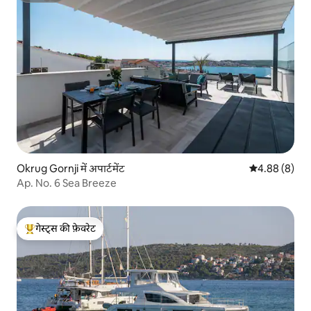
Okrug Gornji में अपार्टमेंट
औसत रेटिंग 5 में
4.88 (8)
Ap. No. 6 Sea Breeze
गेस्ट्स की फ़ेवरेट
गेस्ट्स का टॉप फ़ेवरेट