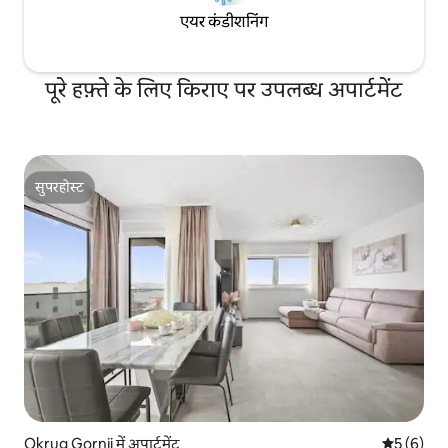
एयर कंडीशनिंग
पूरे हफ़्ते के लिए किराए पर उपलब्ध अपार्टमेंट
सुपरहोस्ट
सुपरहोस्ट
Okrug Gornji में अपार्टमेंट
औसत रेटिंग 5
5 (6)