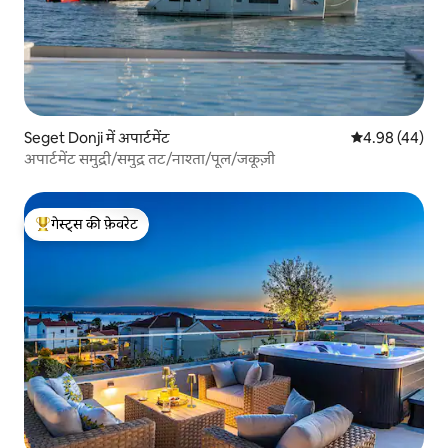
Seget Donji में अपार्टमेंट
औसत रेटिंग 5 में 
4.98 (44)
अपार्टमेंट समुद्री/समुद्र तट/नाश्ता/पूल/जकूज़ी
गेस्ट्स की फ़ेवरेट
गेस्ट्स का टॉप फ़ेवरेट