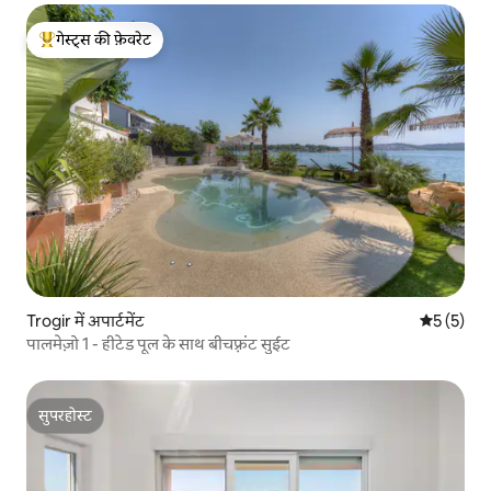
गेस्ट्स की फ़ेवरेट
गेस्ट्स का टॉप फ़ेवरेट
Trogir में अपार्टमेंट
औसत रेटिंग 5
5 (5)
पालमेज़ो 1 - हीटेड पूल के साथ बीचफ़्रंट सुईट
सुपरहोस्ट
सुपरहोस्ट