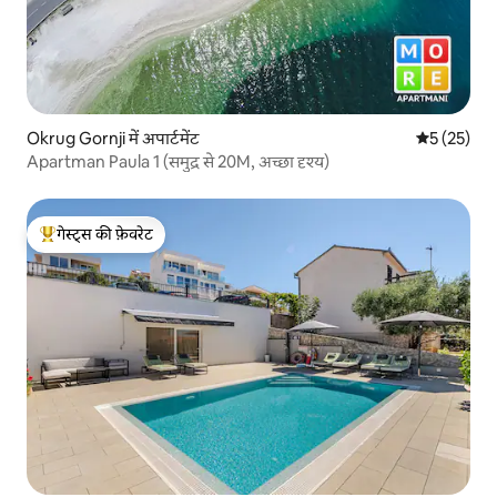
Okrug Gornji में अपार्टमेंट
औसत रेटिंग 5 
5 (25)
Apartman Paula 1 (समुद्र से 20M, अच्छा दृश्य)
गेस्ट्स की फ़ेवरेट
गेस्ट्स का टॉप फ़ेवरेट