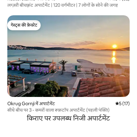
लग्ज़री बीचफ़्रंट अपार्टमेंट | 120 वर्गमीटर | 7 लोगों के सोने की जगह
गेस्ट्स की फ़ेवरेट
गेस्ट्स की फ़ेवरेट
Okrug Gornji में अपार्टमेंट
औसत रेटिंग 5 
5 (17)
सीधे बीच पर 3 - कमरों वाला रूफ़टॉप अपार्टमेंट (पहली पंक्ति)
किराए पर उपलब्ध निजी अपार्टमेंट