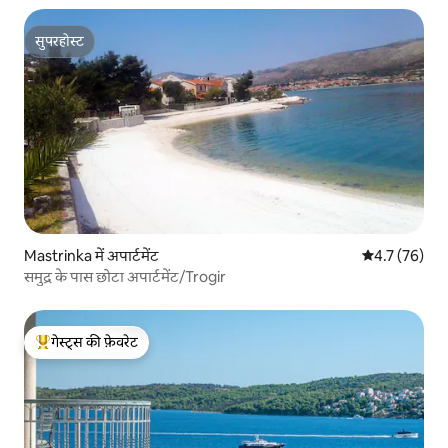
सुपरहोस्ट
सुपरहोस्ट
Mastrinka में अपार्टमेंट
औसत रेटिंग 5 में
4.7 (76)
समुद्र के पास छोटा अपार्टमेंट/Trogir
गेस्ट्स की फ़ेवरेट
गेस्ट्स का टॉप फ़ेवरेट