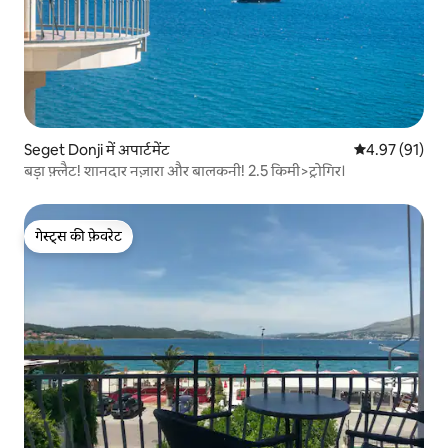
Seget Donji में अपार्टमेंट
औसत रेटिंग 5 में 
4.97 (91)
बड़ा फ़्लैट! शानदार नज़ारा और बालकनी! 2.5 किमी>ट्रोगिर।
गेस्ट्स की फ़ेवरेट
गेस्ट्स की फ़ेवरेट