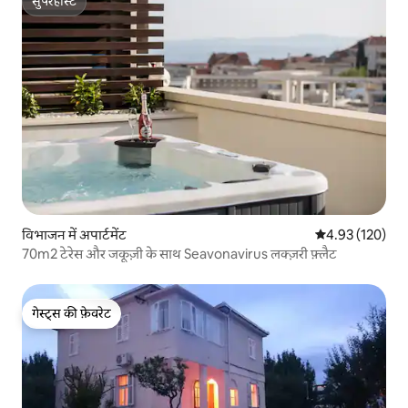
सुपरहोस्ट
सुपरहोस्ट
विभाजन में अपार्टमेंट
औसत रेटिंग 5 में स
4.93 (120)
70m2 टेरेस और जकूज़ी के साथ Seavonavirus लक्ज़री फ़्लैट
गेस्ट्स की फ़ेवरेट
गेस्ट्स की फ़ेवरेट