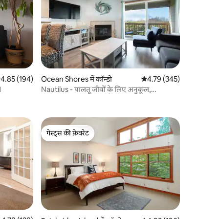
सत रेटिंग 5 में से 4.85, 194 समीक्षाएँ
4.85 (194)
Ocean Shores में कॉन्डो
औसत रेटिंग 5 में से 4.79, 34
4.79 (345)
।
Nautilus - पालतू जीवों के लिए अनुकूल,
Oceanfront, Wifi पर कैलीप्सो
गेस्ट्स की फ़ेवरेट
गेस्ट्स की फ़ेवरेट