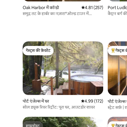
Oak Harbor में कॉन्डो
औसत रेटिंग 5 में से 4.81, 257
4.81 (257)
Port Ludlow
समुद्र तट के हार्बर का नज़ारा*ओल्ड टाउन में
कैप्टन बर्ग क
टहलें*मज़ेदार, बड़ा लॉन*
गेस्ट्स की फ़ेवरेट
गेस्ट्स 
गेस्ट्स की फ़ेवरेट
गेस्ट्स का 
पोर्ट एंजेल्स में घर
औसत रेटिंग 5 में से 4.99, 172
4.99 (172)
पोर्ट एंजेल्स 
सोल ड्यूक रिवर रिट्रीट: पूरा घर, आउटडोर शावर
स्ट्रेट सर्फ़ 
सुपरहोस्ट
गेस्ट्स 