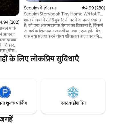
Sequim में छोटा घर
औसत रेटिंग 5 में से 4.99, 28
4.99 (280)
Sequim Storybook Tiny Home W/Hot Tub
(कोई पालतू जीव शुल्क नहीं)
शांत सेकिम में स्टोरीबुक टिनी घर में आपका स्वागत
त रेटिंग 5 में से 4.94, 282 समीक्षाएँ
4.94 (282)
है, जो एक आरामदायक जंगल का ठिकाना है, जिसमें
शनल पार्क
आकर्षक शिल्पकार लकड़ी का काम, एक क्वीन बेड,
 में आपका
एक नया फ़्लश करने योग्य शौचालय वाला एक निजी
 आरामदायक
बाथरूम, माइक्रोवेव के साथ एक रसोईघर और एक
े, शिकार,
स्नग वातावरण के लिए एक प्रोपेन फ़ायरप्लेस है।
रिंग्स (मौसमी)
फ़ायर पिट वाले आउटडोर आँगन का मज़ा लें, 104
 कंबल के
गहों के लिए लोकप्रिय सुविधाएँ
डिग्री के हॉट टब में आराम फ़रमाएँ। स्थानीय
 खेल देखें,
वन्यजीवन का निरीक्षण करें। सेक्विम की दुकानों,
ै। धुंधली
हाइकिंग ट्रेल्स और ओलंपिक नेशनल पार्क के करीब
 से अपने
बस कुछ ही दूरी पर, आपकी छुट्टियों के लिए देहाती
ऊपरी
आकर्षण और सुविधा का बेजोड़ मेल।
कि आप इसे
 साथ शेयर कर
िना शुल्क पार्किंग
एयर कंडीशनिंग
जगहें