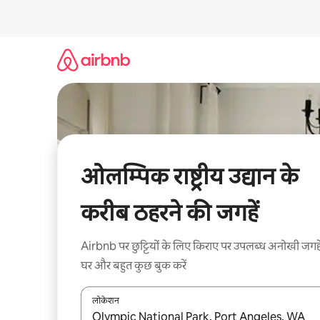
इसे
छोड़कर
सीधा
कॉन्टेंट
पर
जाएँ
ओलम्पिक राष्ट्रीय उद्यान के
करीब ठहरने की जगहें
Airbnb पर छुट्टियों के लिए किराए पर उपलब्ध अनोखी जगहे
घर और बहुत कुछ बुक करें
लोकेशन
नतीजों के उपलब्ध होने पर, अप और डाउन 'ऐरो की' का इस्तेमाल 