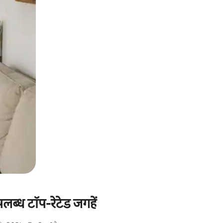
पलब्ध टॉप-रेटेड जगहें