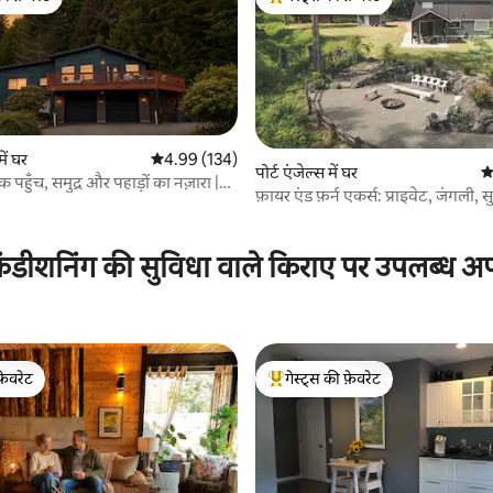
टॉप फ़ेवरेट
गेस्ट्स का टॉप फ़ेवरेट
में घर
औसत रेटिंग 5 में से 4.99, 134 समीक्षाएँ
4.99 (134)
पोर्ट एंजेल्स में घर
औस
पहुँच, समुद्र और पहाड़ों का नज़ारा |
फ़ायर एंड फ़र्न एकर्स: प्राइवेट, जंगली, 
शनल पार्क
 समीक्षाएँ
ंडीशनिंग की सुविधा वाले किराए पर उपलब्ध अपार
फ़ेवरेट
गेस्ट्स की फ़ेवरेट
फ़ेवरेट
गेस्ट्स का टॉप फ़ेवरेट