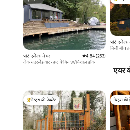
सुपरहोस्ट
गेस्ट्स का 
पोर्ट एंजेल्स 
निजी बीच तक 
ओलंपिक ने
पोर्ट एंजेल्स में घर
औसत रेटिंग 5 में से 4.84, 253
4.84 (253)
लेक सदरलैंड वाटरफ़्रंट केबिन w/विशाल डॉक
एयर क
गेस्ट्स की फ़ेवरेट
गेस्ट्स की 
गेस्ट्स का टॉप फ़ेवरेट
गेस्ट्स की 