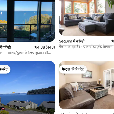
Sequim में कॉन्डो
औ
कैप्टन का क्वार्टर - एक वॉटरफ़्रंट ठिकाना
 समीक्षाएँ
में कॉन्डो
औसत रेटिंग 5 में से 4.88, 448 समीक्षाएँ
4.88 (448)
ी - वॉशर/ड्रायर के लिए जुआन डी
का दृश्य
फ़ेवरेट
गेस्ट्स की फ़ेवरेट
फ़ेवरेट
गेस्ट्स की फ़ेवरेट