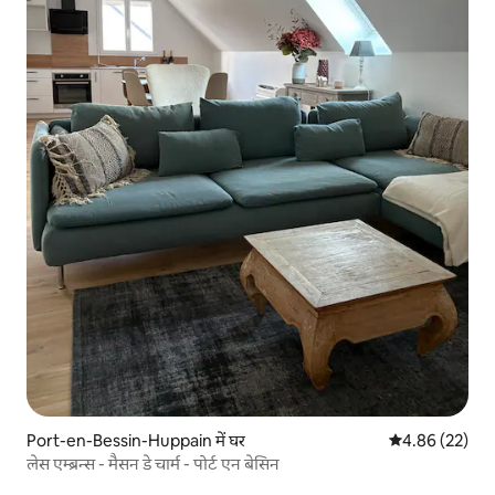
Port-en-Bessin-Huppain में घर
औसत रेटिंग 5 में 
4.86 (22)
लेस एम्ब्रन्स - मैसन डे चार्म - पोर्ट एन बेसिन