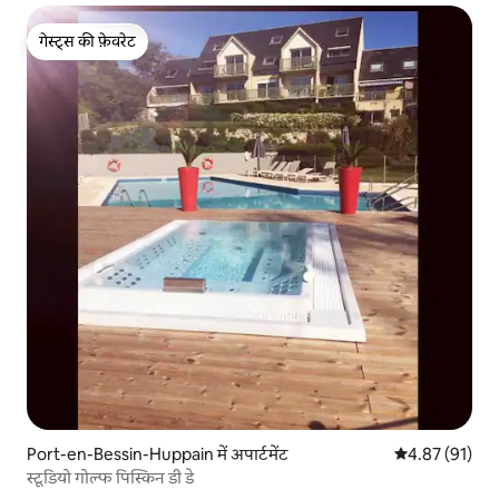
गेस्ट्स की फ़ेवरेट
गेस्ट्स की फ़ेवरेट
Port-en-Bessin-Huppain में अपार्टमेंट
औसत रेटिंग 5 में 
4.87 (91)
स्टूडियो गोल्फ पिस्किन डी डे