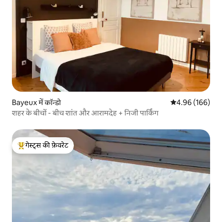
Bayeux में कॉन्डो
औसत रेटिंग 5 में स
4.96 (166)
शहर के बीचों - बीच शांत और आरामदेह + निजी पार्किंग
गेस्ट्स की फ़ेवरेट
गेस्ट्स का टॉप फ़ेवरेट