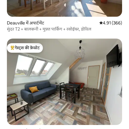
Deauville में अपार्टमेंट
औसत रेटिंग 5 में स
4.91 (366)
सुंदर T2 + बालकनी + मुफ़्त पार्किंग + रसोईघर, डोविल
गेस्ट्स की फ़ेवरेट
गेस्ट्स का टॉप फ़ेवरेट