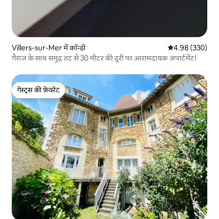
Villers-sur-Mer में कॉन्डो
औसत रेटिंग 5 में स
4.98 (330)
गैराज के साथ समुद्र तट से 30 मीटर की दूरी पर आरामदायक अपार्टमेंट!
गेस्ट्स की फ़ेवरेट
गेस्ट्स की फ़ेवरेट