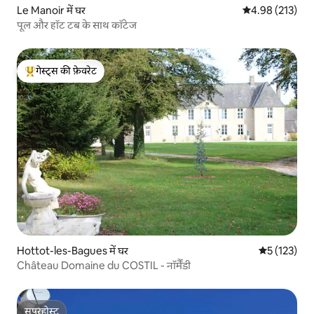
Le Manoir में घर
औसत रेटिंग 5 में स
4.98 (213)
पूल और हॉट टब के साथ कॉटेज
गेस्ट्स की फ़ेवरेट
गेस्ट्स का टॉप फ़ेवरेट
Hottot-les-Bagues में घर
औसत रेटिंग 5 म
5 (123)
Château Domaine du COSTIL - नॉर्मैंडी
सुपरहोस्ट