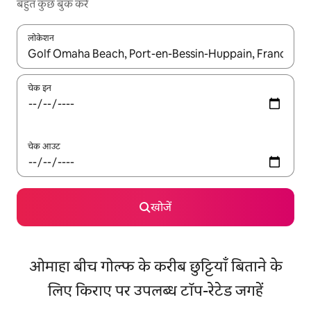
बहुत कुछ बुक करें
लोकेशन
नतीजों के उपलब्ध होने पर, अप और डाउन 'ऐरो की' का इस्तेमाल करके नेविगेट करें
चेक इन
चेक आउट
खोजें
ओमाहा बीच गोल्फ के करीब छुट्टियाँ बिताने के
लिए किराए पर उपलब्ध टॉप-रेटेड जगहें