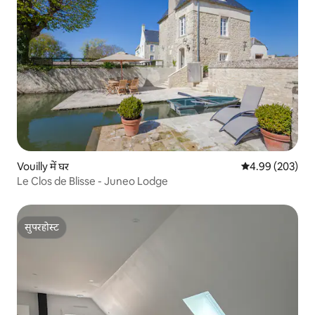
Vouilly में घर
औसत रेटिंग 5 में स
4.99 (203)
Le Clos de Blisse - Juneo Lodge
सुपरहोस्ट
सुपरहोस्ट