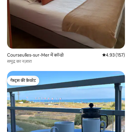
Courseulles-sur-Mer में कॉन्डो
औसत रेटिंग 5 में स
4.93 (157)
समुद्र का नज़ारा
गेस्ट्स की फ़ेवरेट
गेस्ट्स की फ़ेवरेट