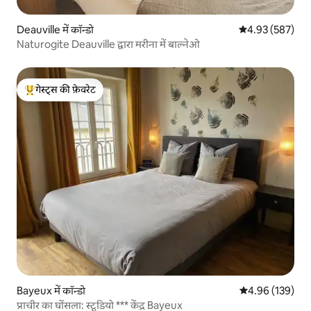
Deauville में कॉन्डो
औसत रेटिंग 5 में स
4.93 (587)
Naturogite Deauville द्वारा मरीना में बाल्नेओ
गेस्ट्स की फ़ेवरेट
गेस्ट्स का टॉप फ़ेवरेट
Bayeux में कॉन्डो
औसत रेटिंग 5 में स
4.96 (139)
प्राचीर का घोंसला: स्टूडियो *** केंद्र Bayeux