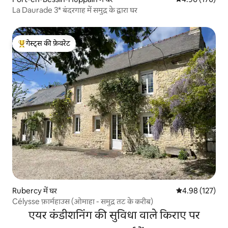
La Daurade 3* बंदरगाह में समुद्र के द्वारा घर
गेस्ट्स की फ़ेवरेट
गेस्ट्स का टॉप फ़ेवरेट
Rubercy में घर
औसत रेटिंग 5 में स
4.98 (127)
Célysse फ़ार्महाउस (ओमाहा - समुद्र तट के करीब)
एयर कंडीशनिंग की सुविधा वाले किराए पर