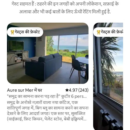
गेस्ट सहमत हैं : ठहरने की इन जगहों को अपनी लोकेशन, सफ़ाई के
अलावा और भी कई बातों के लिए ऊँची रेटिंग मिली हुई है.
गेस्ट्स की फ़ेवरेट
गेस्ट्स की फ़ेवरेट
गेस्ट्स का टॉप फ़ेवरेट
गेस्ट्स का टॉप फ़ेवरेट
Aure sur Mer में घर
औसत रेटिंग 5 में से 4.97, 243 समीक्षाएँ
4.97 (243)
"समुद्र का सामना करना पड़ रहा है" कुटीर 6 pers
अधिकतम।
समुद्र के अनोखे नज़ारों वाला नया कॉटेज, एक
शांतिपूर्ण जगह में, बिग ब्लू का सामना करने का सपना
देखने के लिए आदर्श जगह। एक स्तर पर, सुसज्जित
(वाईफ़ाई, फ़िट किचन, पेलेट स्टोव, बेबी इक्विपमेंट,
लिनन वाले बेड, वेलकम बास्केट), गैराज, ओमाहा
बीच के पास, पोर्ट एन बेसिन से 5 मिनट की दूरी पर,