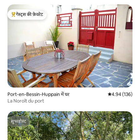
गेस्ट्स की फ़ेवरेट
गेस्ट्स का टॉप फ़ेवरेट
Port-en-Bessin-Huppain में घर
औसत रेटिंग 5 में स
4.94 (136)
La Noroît du port
सुपरहोस्ट
सुपरहोस्ट