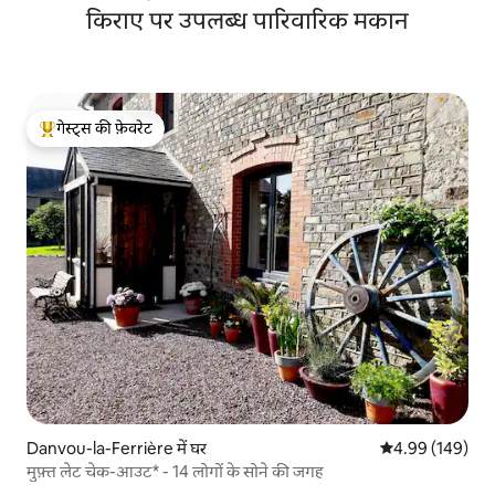
किराए पर उपलब्ध पारिवारिक मकान
गेस्ट्स की फ़ेवरेट
गेस्ट्स का टॉप फ़ेवरेट
Danvou-la-Ferrière में घर
औसत रेटिंग 5 में स
4.99 (149)
मुफ़्त लेट चेक-आउट* - 14 लोगों के सोने की जगह