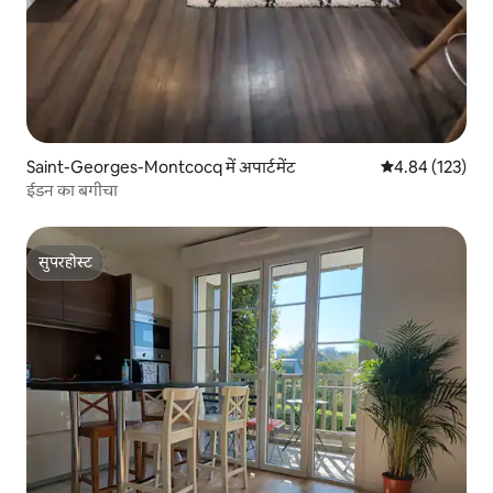
Saint-Georges-Montcocq में अपार्टमेंट
औसत रेटिंग 5 में स
4.84 (123)
ईडन का बगीचा
सुपरहोस्ट
सुपरहोस्ट