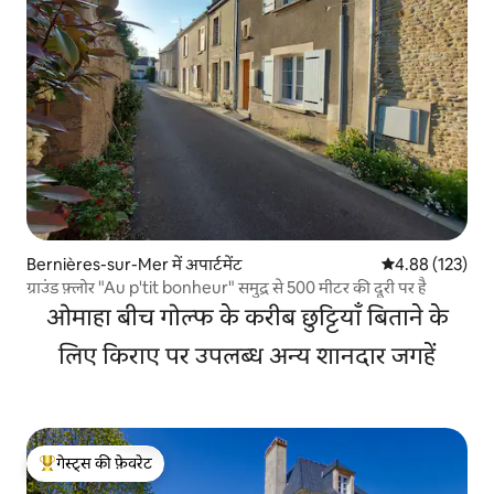
Bernières-sur-Mer में अपार्टमेंट
औसत रेटिंग 5 में स
4.88 (123)
ग्राउंड फ़्लोर "Au p'tit bonheur" समुद्र से 500 मीटर की दूरी पर है
ओमाहा बीच गोल्फ के करीब छुट्टियाँ बिताने के
लिए किराए पर उपलब्ध अन्य शानदार जगहें
गेस्ट्स की फ़ेवरेट
गेस्ट्स का टॉप फ़ेवरेट