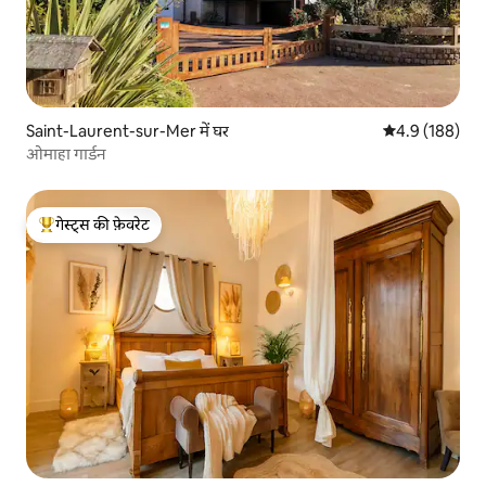
Saint-Laurent-sur-Mer में घर
औसत रेटिंग 5 में 
4.9 (188)
ओमाहा गार्डन
गेस्ट्स की फ़ेवरेट
गेस्ट्स का टॉप फ़ेवरेट