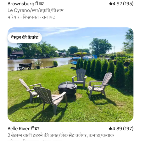
Brownsburg में घर
औसत रेटिंग 5 में स
4.97 (195)
Le Cyrano/स्पा/प्रकृति/विश्राम
परिवार
·
किफ़ायत
·
सजावट
गेस्ट्स की फ़ेवरेट
गेस्ट्स की फ़ेवरेट
Belle River में घर
औसत रेटिंग 5 में स
4.89 (197)
2 बेडरूम वाली ठहरने की जगह/लेक सेंट क्लेयर, कनाडा/कयाक