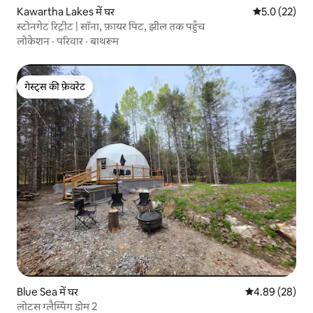
Kawartha Lakes में घर
औसत रेटिंग 5 मे
5.0 (22)
स्टोनगेट रिट्रीट | सॉना, फ़ायर पिट, झील तक पहुँच
लोकेशन
·
परिवार
·
बाथरूम
गेस्ट्स की फ़ेवरेट
गेस्ट्स की फ़ेवरेट
Blue Sea में घर
औसत रेटिंग 5 में 
4.89 (28)
लोटस ग्लैम्पिंग डोम 2