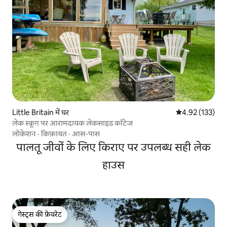
Little Britain में घर
औसत रेटिंग 5 में स
4.92 (133)
लेक स्कूग पर आरामदायक लेकसाइड कॉटेज
लोकेशन
·
किफ़ायत
·
आस-पास
पालतू जीवों के लिए किराए पर उपलब्ध सही लेक
हाउस
गेस्ट्स की फ़ेवरेट
गेस्ट्स की फ़ेवरेट