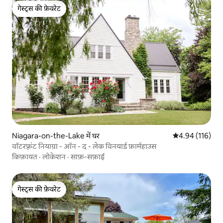
गेस्ट्स की फ़ेवरेट
गेस्ट्स की फ़ेवरेट
Niagara-on-the-Lake में घर
औसत रेटिंग 5 में स
4.94 (116)
वॉटरफ़्रंट नियाग्रा - ऑन - द - लेक विनयार्ड फ़ार्महाउस
किफ़ायत
·
लोकेशन
·
साफ़-सफ़ाई
गेस्ट्स की फ़ेवरेट
गेस्ट्स की फ़ेवरेट