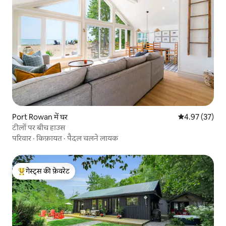
Port Rowan में घर
औसत रेटिंग 5 में 
4.97 (37)
टीलों पर बीच हाउस
परिवार
·
किफ़ायत
·
पैदल चलने लायक
गेस्ट्स की फ़ेवरेट
गेस्ट्स का टॉप फ़ेवरेट