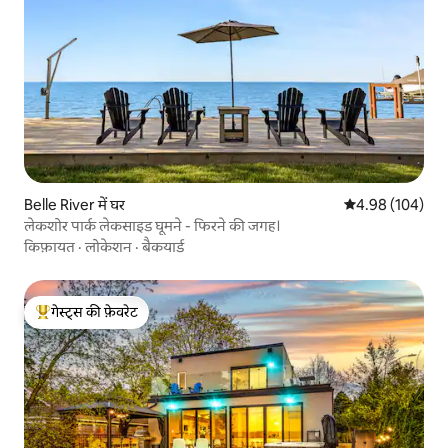
Belle River में घर
औसत रेटिंग 5 में स
4.98 (104)
लेकशोर पार्क लेकसाइड घूमने - फिरने की जगह।
किफ़ायत
·
लोकेशन
·
बैकयार्ड
गेस्ट्स की फ़ेवरेट
गेस्ट्स का टॉप फ़ेवरेट