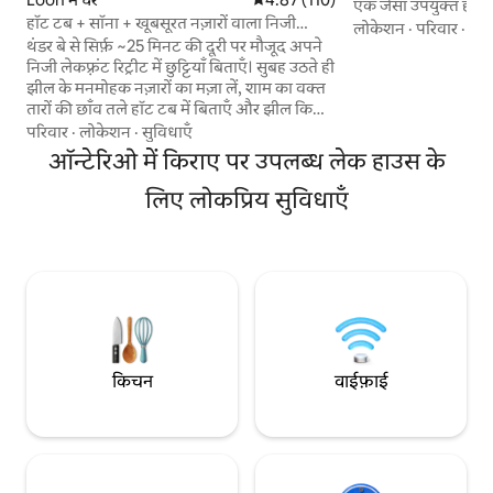
एक जैसा उपयुक्त है। द
हॉट टब + सॉना + खूबसूरत नज़ारों वाला निजी
टब में डुबकी लगाएँ, काय
लोकेशन
·
परिवार
·
बैकय
लेकफ़्रंट केबिन
थंडर बे से सिर्फ़ ~25 मिनट की दूरी पर मौजूद अपने
450 फ़ुट लंबे वॉटर फ़्
निजी लेकफ़्रंट रिट्रीट में छुट्टियाँ बिताएँ। सुबह उठते ही
आराम से पसर जाएँ। जंगल
झील के मनमोहक नज़ारों का मज़ा लें, शाम का वक्त
2 फ़ायर पिट के इर्द-गिर्
तारों की छाँव तले हॉट टब में बिताएँ और झील किनारे
फ़ूसबॉल खेलें। अंदर: 2 
मौजूद सॉना में या लकड़ी जलने वाली फायरप्लेस के
बोर्ड गेम, एक अच्छी त
परिवार
·
लोकेशन
·
सुविधाएँ
पास आराम फ़रमाएँ। चाहे आप परिवार के साथ
जिम एरिया, बच्चों के 
ऑन्टेरिओ में किराए पर उपलब्ध लेक हाउस के
छुट्टियाँ बिताने की योजना बना रहे हों, रोमांटिक सफ़र
Starlink इंटरनेट।
पर जाना चाहते हों या फिर चारों मौसमों में रोमांच का
लिए लोकप्रिय सुविधाएँ
मज़ा लेना चाहते हों, यह घर आपको आराम से वक्त
बिताने और अपनों से दोबारा जुड़ने में मदद करने के
लिए डिज़ाइन किया गया था। लून लेक में मौजूद यह
चार मौसमी ठिकाना आपके मज़े लेने के लिए तैयार है
किचन
वाईफ़ाई