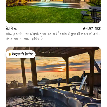
बैरी में घर
औसत रेटिंग 5 में स
4.97 (153)
वॉटरफ़्रंट होम, शहर/सूर्यास्त का नज़ारा और बीच से कुछ ही कदम की दूरी
पर
किफ़ायत
·
परिवार
·
सुविधाएँ
गेस्ट्स की फ़ेवरेट
गेस्ट्स का टॉप फ़ेवरेट