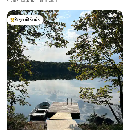
परिवार
·
किफ़ायत
·
आना-जाना
गेस्ट्स की फ़ेवरेट
गेस्ट्स का टॉप फ़ेवरेट