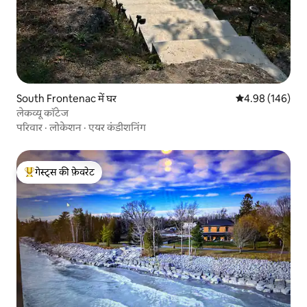
South Frontenac में घर
औसत रेटिंग 5 में स
4.98 (146)
लेकव्यू कॉटेज
परिवार
·
लोकेशन
·
एयर कंडीशनिंग
गेस्ट्स की फ़ेवरेट
गेस्ट्स का टॉप फ़ेवरेट