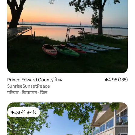
Prince Edward County में घर
औसत रेटिंग 5 में स
4.95 (135)
SunriseSunsetPeace
परिवार
·
किफ़ायत
·
ग्रिल
गेस्ट्स की फ़ेवरेट
गेस्ट्स की फ़ेवरेट