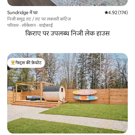
Sundridge में घर
औसत रेटिंग 5 में स
4.92 (174)
निजी समुद्र तट / तट पर लक्जरी कॉटेज
परिवार
·
लोकेशन
·
वाईफ़ाई
किराए पर उपलब्ध निजी लेक हाउस
गेस्ट्स की फ़ेवरेट
गेस्ट्स का टॉप फ़ेवरेट