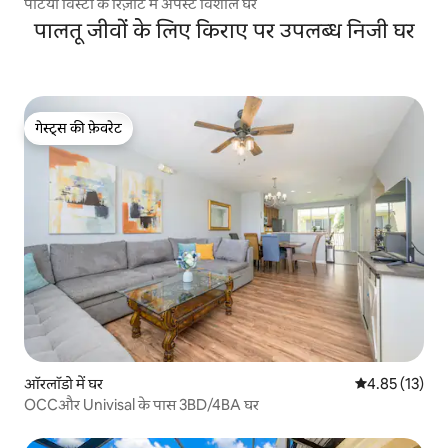
पैटियो विस्टा के रिज़ॉर्ट में अपस्टे विशाल घर
पालतू जीवों के लिए किराए पर उपलब्ध निजी घर
गेस्ट्स की फ़ेवरेट
गेस्ट्स की फ़ेवरेट
ऑरलॉडो में घर
औसत रेटिंग 5 में 
4.85 (13)
OCCऔर Univisal के पास 3BD/4BA घर