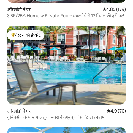
ऑरलॉडो में घर
औसत रेटिंग 5 में स
4.85 (179)
3 BR/2BA Home w Private Pool~ एयरपोर्ट से 12 मिनट की दूरी पर!
गेस्ट्स की फ़ेवरेट
गेस्ट्स का टॉप फ़ेवरेट
ऑरलॉडो में घर
औसत रेटिंग 5 में
4.9 (70)
यूनिवर्सल के पास पालतू जानवरों के अनुकूल रिज़ॉर्ट टाउनहोम