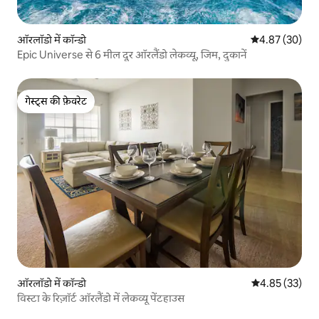
ऑरलॉडो में कॉन्डो
औसत रेटिंग 5 में 
4.87 (30)
Epic Universe से 6 मील दूर ऑरलैंडो लेकव्यू, जिम, दुकानें
गेस्ट्स की फ़ेवरेट
गेस्ट्स की फ़ेवरेट
ऑरलॉडो में कॉन्डो
औसत रेटिंग 5 में 
4.85 (33)
विस्टा के रिज़ॉर्ट ऑरलैंडो में लेकव्यू पेंटहाउस