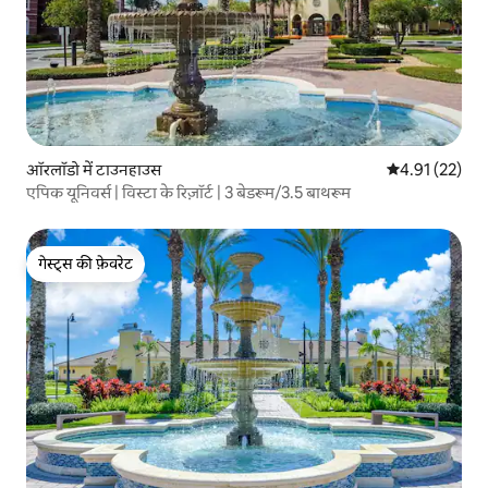
ऑरलॉडो में टाउनहाउस
औसत रेटिंग 5 में 
4.91 (22)
एपिक यूनिवर्स | विस्टा के रिज़ॉर्ट | 3 बेडरूम/3.5 बाथरूम
गेस्ट्स की फ़ेवरेट
गेस्ट्स की फ़ेवरेट