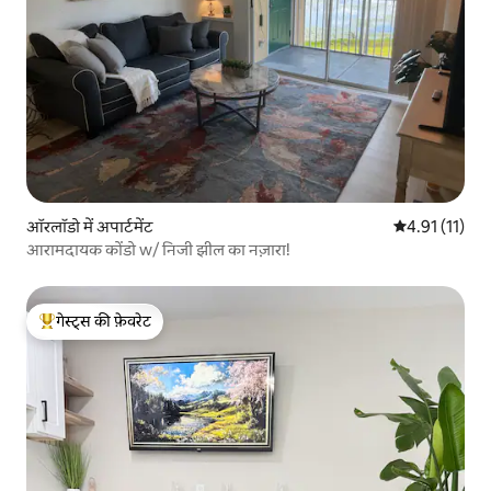
ऑरलॉडो में अपार्टमेंट
औसत रेटिंग 5 में
4.91 (11)
आरामदायक कोंडो w/ निजी झील का नज़ारा!
गेस्ट्स की फ़ेवरेट
गेस्ट्स का टॉप फ़ेवरेट