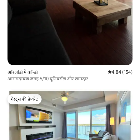
ऑरलॉडो में कॉन्डो
औसत रेटिंग 5 में स
4.84 (154)
आरामदायक जगह 5/10 यूनिवर्सल और शानदार
गेस्ट्स की फ़ेवरेट
गेस्ट्स की फ़ेवरेट