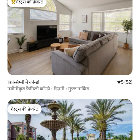
गेस्ट्स की फ़ेवरेट
गेस्ट्स का टॉप फ़ेवरेट
किस्सिम्मी में कॉन्डो
औसत रेटिंग 5 
5 (52)
नवीनीकृत फ़ैमिली कॉन्डो • डिज़्नी • मुफ़्त पार्किंग
गेस्ट्स की फ़ेवरेट
गेस्ट्स की फ़ेवरेट