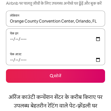
Airbnb पर पालतू जीवों के लिए उपलब्ध अनोखे घर ढूँढ़ें और बुक करें
लोकेशन
नतीजों के उपलब्ध होने पर, अप और डाउन 'ऐरो की' का इस्तेमाल करके नेविगेट करें
चेक इन
चेक आउट
खोजें
ऑरेंज काउंटी कन्वेंशन सेंटर के करीब किराए पर
उपलब्ध बेहतरीन रेटिंग वाले पेट-फ़्रेंडली घर