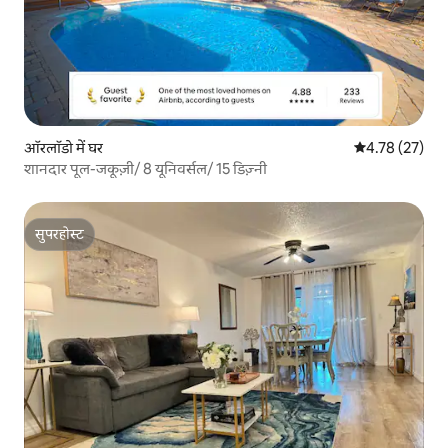
ऑरलॉडो में घर
औसत रेटिंग 5 में 
4.78 (27)
शानदार पूल-जकूज़ी/ 8 यूनिवर्सल/ 15 डिज़्नी
सुपरहोस्ट
सुपरहोस्ट