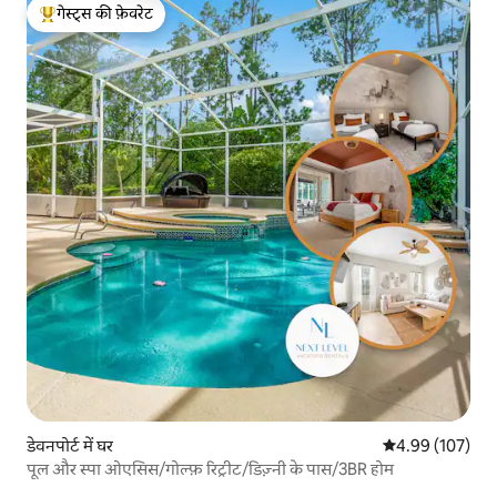
गेस्ट्स की फ़ेवरेट
गेस्ट्स का टॉप फ़ेवरेट
डेवनपोर्ट में घर
औसत रेटिंग 5 में स
4.99 (107)
पूल और स्पा ओएसिस/गोल्फ़ रिट्रीट/डिज़्नी के पास/3BR होम