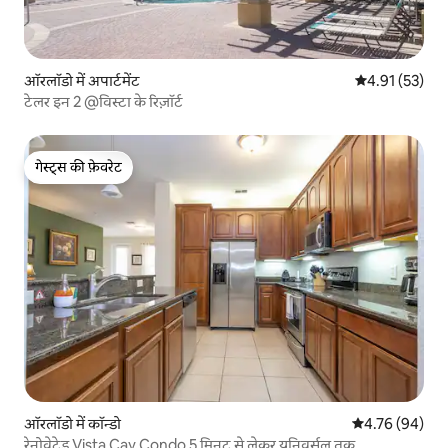
ऑरलॉडो में अपार्टमेंट
औसत रेटिंग 5 में 
4.91 (53)
टेलर इन 2 @विस्टा के रिज़ॉर्ट
गेस्ट्स की फ़ेवरेट
गेस्ट्स की फ़ेवरेट
ऑरलॉडो में कॉन्डो
औसत रेटिंग 5 में 
4.76 (94)
रेनोवेटेड Vista Cay Condo 5 मिनट से लेकर यूनिवर्सल तक