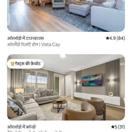
ऑरलॉडो में टाउनहाउस
औसत रेटिंग 5 में
4.9 (84)
ऑरलैंडो रिज़ॉर्ट होम | Vista Cay
गेस्ट्स की फ़ेवरेट
गेस्ट्स का टॉप फ़ेवरेट
ऑरलॉडो में कॉन्डो
औसत रेटिंग 5 
5 (31)