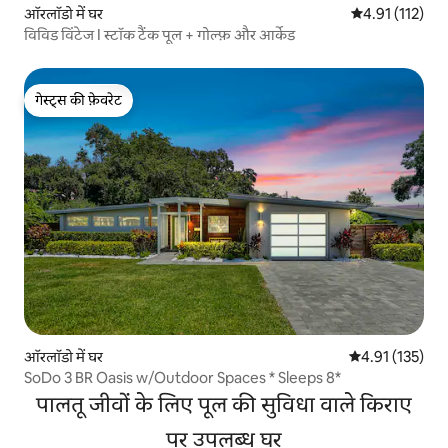
ऑरलॉडो में घर
औसत रेटिंग 5 में स
4.91 (112)
विविड विंटेज I स्टॉक टैंक पूल + गोल्फ़ और आर्केड
गेस्ट्स की फ़ेवरेट
गेस्ट्स की फ़ेवरेट
ऑरलॉडो में घर
औसत रेटिंग 5 में स
4.91 (135)
SoDo 3 BR Oasis w/Outdoor Spaces * Sleeps 8*
पालतू जीवों के लिए पूल की सुविधा वाले किराए
पर उपलब्ध घर