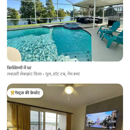
किस्सिम्मी में घर
लक्ज़री लेकफ़्रंट विला • पूल, हॉट टब, गेम रूम!
गेस्ट्स की फ़ेवरेट
गेस्ट्स का टॉप फ़ेवरेट