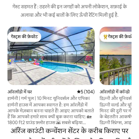
गेस्ट सहमत हैं : ठहरने की इन जगहों को अपनी लोकेशन, सफ़ाई के
अलावा और भी कई बातों के लिए ऊँची रेटिंग मिली हुई है.
गेस्ट्स की फ़ेवरेट
गेस्ट्स की फ़ेवरेट
गेस्ट्स की फ़ेवरेट
गेस्ट्स का टॉप फ़ेवरेट
ऑरलॉडो में घर
औसत रेटिंग 5 में से 5, 104 समीक्षाएँ
5 (104)
ऑरलॉडो में कॉन्डो
हार्मनी | गर्म पूल | 10 मिनट यूनिवर्सल और एपिक।
डिज़्नी और यूनिवर्सल स
वॉटरफ़्रंट कॉन्डो
हार्मनी हाउस में आपका स्वागत है: हम ऑरलैंडो में
डिज़्नी वर्ल्ड और यूनिव
आपके मेज़बान बनना चाहते हैं! आइए आपको बताते
मिनट की दूरी पर मौजू
हैं कि आपको हमारे साथ क्यों बुक करना चाहिए: 🏡
के बेहतरीन आकर्षणों के
1800 ft2 ग्राउंड फ़्लोर हाउस 🌇 सबसे बढ़िया
डिज़्नी स्प्रिंग्स, आइलैं
लोकेशन 🎢10 मिनट का यूनिवर्सल स्टूडियो 🎢13
मैजिक किंगडम, एपकॉ
ऑरेंज काउंटी कन्वेंशन सेंटर के करीब किराए पर
मिनट का शानदार यूनिवर्स 🏰 20 मिनट का मैजिक
बहुत कुछ शामिल हैं। ले