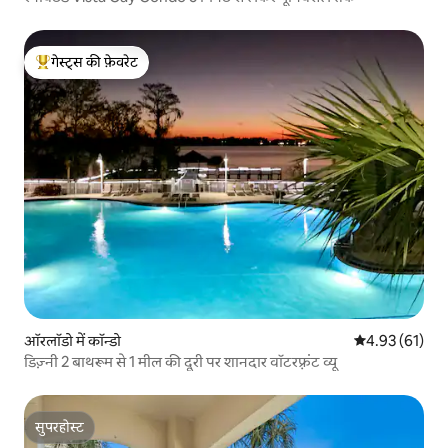
गेस्ट्स की फ़ेवरेट
गेस्ट्स का टॉप फ़ेवरेट
ऑरलॉडो में कॉन्डो
औसत रेटिंग 5 में 
4.93 (61)
डिज़्नी 2 बाथरूम से 1 मील की दूरी पर शानदार वॉटरफ़्रंट व्यू
सुपरहोस्ट
सुपरहोस्ट