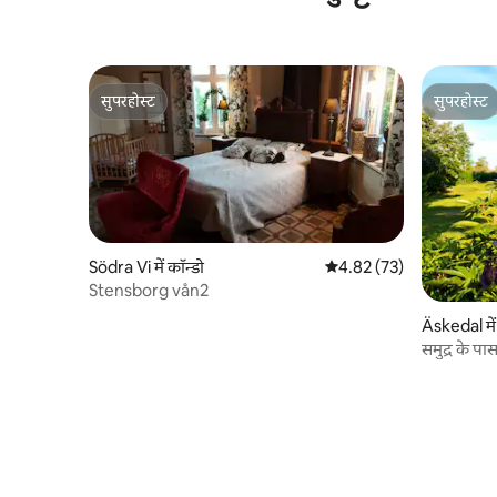
सुपरहोस्ट
सुपरहोस्ट
सुपरहोस्ट
सुपरहोस्ट
Södra Vi में कॉन्डो
औसत रेटिंग 5 में से 4.82, 73
4.82 (73)
Stensborg vån2
Äskedal मे
समुद्र के प