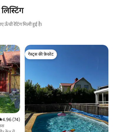
 लिस्टिंग
ऊँची रेटिंग मिली हुई है।
Brokind में
गेस्ट्स की फ़ेवरेट
सुपरहोस्ट
फ़ार्म पर 
गेस्ट्स की फ़ेवरेट
सुपरहोस्ट
हमारे साथ 
जिसकी आप इच्छा 
Astrid Li
Zoo तक पह
घंटे की दूर
कुदरत खूबसू
और अगर आप 
सकता है। स
के साथ हमा
अच्छे गोल्फ़ कोर्स हैं। अग
औसत रेटिंग 5 में से 4.96, 74 समीक्षाएँ
4.96 (74)
किनारे स्विमि
घोड़ों, भेड़
ाउस
हैं।
केंद्र में