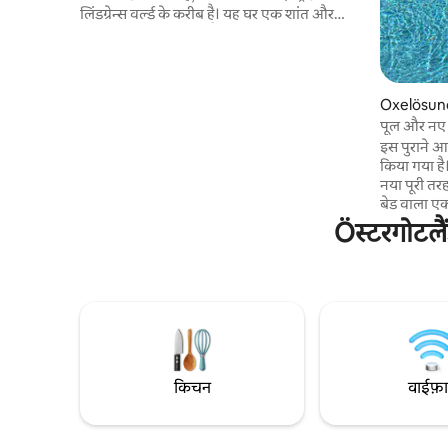
लिंडग्रेन्स वर्ल्ड के करीब है। यह घर एक शांत और
सुनसान जगह पर मौजूद है, जहाँ चारों ओर खुला
ग्रामीण इलाका है और झील के खूबसूरत नज़ारे दिखाई
देते हैं। यहाँ आप पूल के किनारे आराम कर सकते हैं,
आँगन में लंबी शामों का मज़ा ले सकते हैं और प्रकृति
Oxelösund
की शांति का अनुभव कर सकते हैं – यह रोज़मर्रा की
केबिन
पूल और नए ज
ज़िंदगी से ब्रेक लेने के लिए बिल्कुल सही जगह है।
कॉटेज
इस पुराने आ
एस्ट्रिड लिंडग्रेन्स वर्ल्ड 12 किमी क्रोंगार्डेन में नहाने की
किया गया है
जगह, 5 किमी Stjärnevikskollot बाथिंग एरिया, 7
नया पूरी तर
किमी लेक 150 ICA पास में है, 4 किमी की दूरी पर
बेड वाला एक
पिज़्ज़ा 4 किमी कैफ़े 5 किमी
बेडरूम और फ़
Öस्टरगोटलैं
में दो बेड व
साल 6 लोगों 
एक हीटेड प
इलेक्ट्रिक
स्विमिंग डॉक
है। यहाँ आप समुद्र के करीब खूबसूरत परिवेश में सुकून
पा सकते हैं 
किचन
वाईफ़