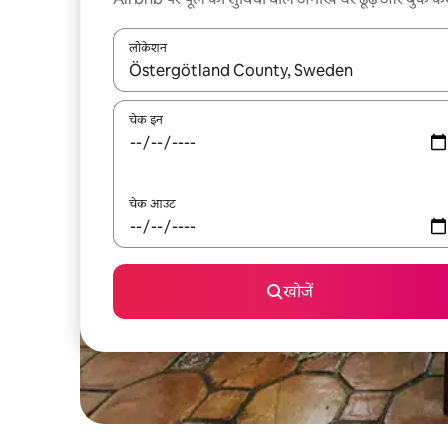
लोकेशन
नतीजों के उपलब्ध होने पर, अप और डाउन 'ऐरो की' का इस्तेमाल 
चेक इन
चेक आउट
खोजें