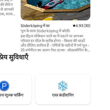
की सेटिंग
उस, तालाबों,
नोरम नज़ारे
Söderköping में घर
औसत रेटिंग 5 में से 4.93, 3
4.93 (30)
 लें, कुछ
पूल के साथ Söderköping में कोठी!
र से 10 मिनट
इस सेंट्रल लोकेशन वाले घर में ठहरने पर आपका
रोसा की
परिवार हर चीज़ के करीब होगा। - बिस्तर की चादरें
तिम सफ़ाई
और तौलिए शामिल हैं - गर्मियों के महीनों में गर्म पूल -
K/व्यक्ति के
25 वर्गमीटर का अलग गेस्ट हाउस - सोडरकोपिंग के
केंद्र में, हर चीज़ के करीब -खाना पकाने के लिए पूरी
रिय सुविधाएँ
तरह से सुसज्जित रसोई - रात भर अच्छी नींद के लिए
सोने की बड़ी और आरामदायक जगहें - अलग शॉवर
और लॉन्ड्री रूम के साथ स्टीम सौना - टीवी और
फ़ायरप्लेस वाले दो लिविंग रूम - छोटे बच्चों, खिलौनों,
ऊँची कुर्सियों, सैंडबॉक्स, प्ले-हाउस के लिए पूरी तरह
से अनुकूलित - पूरी तरह से नए सिरे से रेनोवेट किया
गया 2021 (पूल 2023) - 205m2
िना शुल्क पार्किंग
एयर कंडीशनिंग