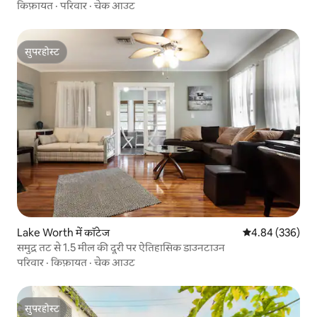
किफ़ायत
·
परिवार
·
चेक आउट
सुपरहोस्ट
सुपरहोस्ट
Lake Worth में कॉटेज
औसत रेटिंग 5 में स
4.84 (336)
समुद्र तट से 1.5 मील की दूरी पर ऐतिहासिक डाउनटाउन
परिवार
·
किफ़ायत
·
चेक आउट
सुपरहोस्ट
सुपरहोस्ट