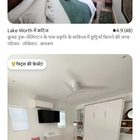
Lake Worth में कॉटेज
औसत रेटिंग 5 में
4.9 (48)
क्रूक्ड नुक–वेलिंगटन के पास प्रकृति के सान्निध्य में छुट्टियाँ बिताने की जगह
परिवार
·
लोकेशन
·
बाथरूम
गेस्ट्स की फ़ेवरेट
गेस्ट्स का टॉप फ़ेवरेट