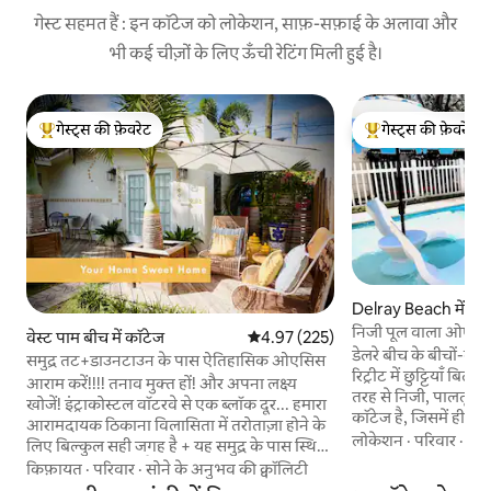
गेस्ट सहमत हैं : इन कॉटेज को लोकेशन, साफ़-सफ़ाई के अलावा और
भी कई चीज़ों के लिए ऊँची रेटिंग मिली हुई है।
गेस्ट्स की फ़ेवरेट
गेस्ट्स की फ़ेवरेट
गेस्ट्स का टॉप फ़ेवरेट
गेस्ट्स का टॉप फ़ेवरेट
Delray Beach में कॉ
निजी पूल वाला ओएसिस 
वेस्ट पाम बीच में कॉटेज
औसत रेटिंग 5 में से 4.97, 225 समीक्षाएँ
4.97 (225)
कदम दूर
डेलरे बीच के बीचों-बी
समुद्र तट+डाउनटाउन के पास ऐतिहासिक ओएसिस
रिट्रीट में छुट्टियाँ बिताएँ। हैप्पी मैंगो हिडअवे एक पू
आराम करें!!!! तनाव मुक्त हों! और अपना लक्ष्य
तरह से निजी, पालतू जी
खोजें! इंट्राकोस्टल वॉटरवे से एक ब्लॉक दूर... हमारा
कॉटेज है, जिसमें हीटेड स
आरामदायक ठिकाना विलासिता में तरोताज़ा होने के
बाथरूम (2025 में रेनोव
लोकेशन
·
परिवार
·
ग्रि
लिए बिल्कुल सही जगह है + यह समुद्र के पास स्थित
सुसज्जित रसोई, तेज़ 
एक आदर्श ठिकाना है, जो जूनो बीच से कुछ मील की
किफ़ायत
·
परिवार
·
सोने के अनुभव की क्वॉलिटी
जगह है। अटलांटिक एवेन्यू के रेस्टोरेंट, बुटीक, गैलरी
दूरी पर है, मैनेटी ऑब्ज़र्वेटरी से पैदल दूरी पर है +