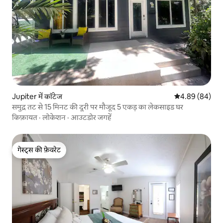
Jupiter में कॉटेज
औसत रेटिंग 5 में 
4.89 (84)
समुद्र तट से 15 मिनट की दूरी पर मौजूद 5 एकड़ का लेकसाइड घर
किफ़ायत
·
लोकेशन
·
आउटडोर जगहें
गेस्ट्स की फ़ेवरेट
गेस्ट्स की फ़ेवरेट