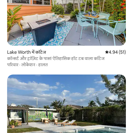
Lake Worth में कॉटेज
औसत रेटिंग 5 में 
4.94 (51)
कॉन्सर्ट और ट्रांज़िट के पास! ऐतिहासिक हॉट टब वाला कॉटेज
परिवार
·
लोकेशन
·
हालत