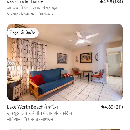
वेस्ट पाम बीच में कॉटेज
औसत रेटिंग 5 में स
4.98 (184)
जॉर्जिया में प्लांट लवर्स पैराडाइज़
परिवार
·
किफ़ायत
·
आस-पास
गेस्ट्स की फ़ेवरेट
गेस्ट्स की फ़ेवरेट
Lake Worth Beach में कॉटेज
औसत रेटिंग 5 में स
4.89 (211)
खूबसूरत लेक वर्थ बीच में आकर्षक कॉटेज
लोकेशन
·
किफ़ायत
·
बाथरूम