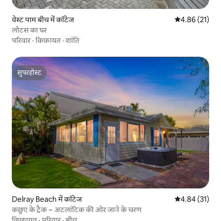
वेस्ट पाम बीच में कॉटेज
औसत रेटिंग 5 में 
4.86 (21)
लोटस का घर
परिवार
·
किफ़ायत
·
शांति
सुपरहोस्ट
सुपरहोस्ट
Delray Beach में कॉटेज
औसत रेटिंग 5 में 
4.84 (31)
कछुए के ट्रैक ~ अटलांटिक की ओर जाने के चरण
किफ़ायत
·
परिवार
·
बीच