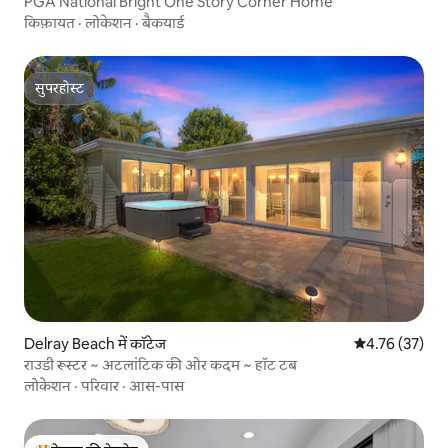
PGA National Bright One Story Corner Home
किफ़ायत
·
लोकेशन
·
बैकयार्ड
सुपरहोस्ट
सुपरहोस्ट
Delray Beach में कॉटेज
औसत रेटिंग 5 में 
4.76 (37)
राउडी रूस्टर ~ अटलांटिक की ओर कदम ~ हॉट टब
लोकेशन
·
परिवार
·
आस-पास