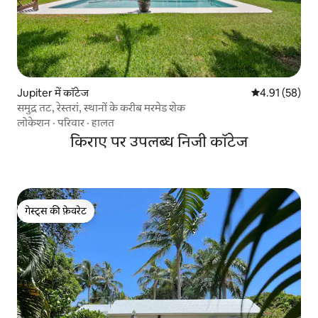
Jupiter में कॉटेज
औसत रेटिंग 5 में 
4.91 (58)
समुद्र तट, रेस्तरां, स्थानों के करीब मरमेड शेक
लोकेशन
·
परिवार
·
हालत
किराए पर उपलब्ध निजी कॉटेज
गेस्ट्स की फ़ेवरेट
गेस्ट्स की फ़ेवरेट