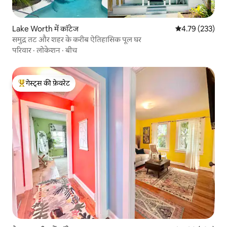
Lake Worth में कॉटेज
औसत रेटिंग 5 में स
4.79 (233)
समुद्र तट और शहर के करीब ऐतिहासिक पूल घर
परिवार
·
लोकेशन
·
बीच
गेस्ट्स की फ़ेवरेट
गेस्ट्स का टॉप फ़ेवरेट