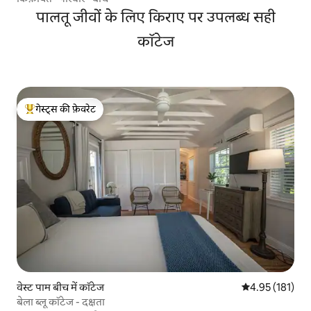
पालतू जीवों के लिए किराए पर उपलब्ध सही
कॉटेज
गेस्ट्स की फ़ेवरेट
गेस्ट्स का टॉप फ़ेवरेट
वेस्ट पाम बीच में कॉटेज
औसत रेटिंग 5 में स
4.95 (181)
बेला ब्लू कॉटेज - दक्षता