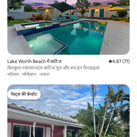
Lake Worth Beach में कॉटेज
औसत रेटिंग 5 में 
4.87 (71)
बिल्कुल नया!शानदार कॉटेज पूल और स्पा इन पैराडाइज़!
परिवार
·
लोकेशन
·
नाश्ता
गेस्ट्स की फ़ेवरेट
गेस्ट्स की फ़ेवरेट