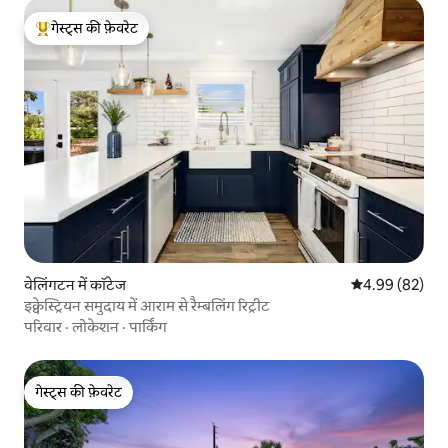
गेस्ट्स की फ़ेवरेट
गेस्ट्स का टॉप फ़ेवरेट
वेलिंगटन में कॉटेज
औसत रेटिंग 5 में 
4.99 (82)
इक्वेस्ट्रियन समुदाय में आराम से रैम्बलिंग रिट्रीट
परिवार
·
लोकेशन
·
पार्किंग
गेस्ट्स की फ़ेवरेट
गेस्ट्स की फ़ेवरेट