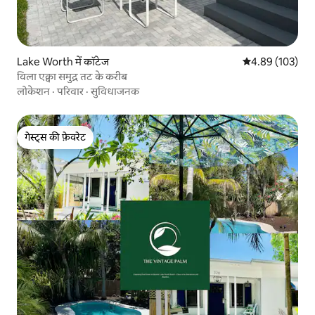
Lake Worth में कॉटेज
औसत रेटिंग 5 में स
4.89 (103)
विला एक्वा समुद्र तट के करीब
लोकेशन
·
परिवार
·
सुविधाजनक
गेस्ट्स की फ़ेवरेट
गेस्ट्स की फ़ेवरेट