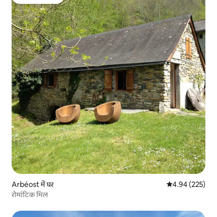
गेस्ट्स की फ़ेवरेट
Arbéost में घर
औसत रेटिंग 5 में स
4.94 (225)
रोमांटिक मिल