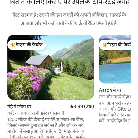
बिताने के लिए किराए पर उपलब्ध टॉप-रेटेड जगहें
गेस्ट सहमत हैं : ठहरने की इन जगहों को अपनी लोकेशन, सफ़ाई के
अलावा और भी कई बातों के लिए ऊँची रेटिंग मिली हुई है.
गेस्ट्स की फ़ेवरेट
गेस्ट्स की फ़ेवरेट
गेस्ट्स का टॉप फ़ेवरेट
गेस्ट्स का टॉप फ़ेवरेट
Asson में घर
स्पा और पाइरेनीज़ व्
क्या आप पूरी तरह से डि
गेड्रे में छोटा घर
औसत रेटिंग 5 में से 4.99, 215 समीक्षाएँ
4.99 (215)
आओ और Gîte Le Roch
कॉटेज, एक असली छोटा घोंसला!!
रिचार्ज करें और साल भर
1200 मीटर की ऊँचाई पर स्थित छोटा-सा शैले,
करें, पाइरेनीज़ के नज़
जिसके सामने ट्रूमाउज़ सर्कस है और जो हरे-भरे
प्रकृति की शांति से घ
माहौल में बसा हुआ है। वर्गीकृत 2* माइक्रोवेव या
अपने आधुनिक उपकरणो
टीवी की तलाश न करें, गर्माहट और इमेज इसके