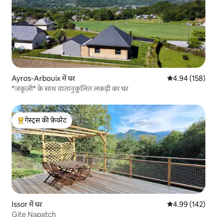
Ayros-Arbouix में घर
औसत रेटिंग 5 में स
4.94 (158)
*जकूज़ी* के साथ वातानुकूलित लकड़ी का घर
गेस्ट्स की फ़ेवरेट
गेस्ट्स का टॉप फ़ेवरेट
Issor में घर
औसत रेटिंग 5 में स
4.99 (142)
Gite Napatch