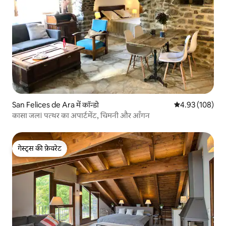
San Felices de Ara में कॉन्डो
औसत रेटिंग 5 में स
4.93 (108)
कासा जल। पत्थर का अपार्टमेंट, चिमनी और आँगन
गेस्ट्स की फ़ेवरेट
गेस्ट्स की फ़ेवरेट