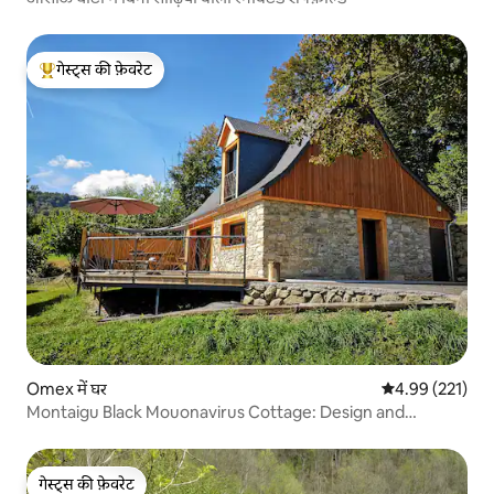
गेस्ट्स की फ़ेवरेट
गेस्ट्स का टॉप फ़ेवरेट
Omex में घर
औसत रेटिंग 5 में स
4.99 (221)
Montaigu Black Mouonavirus Cottage: Design and
Authenticity
गेस्ट्स की फ़ेवरेट