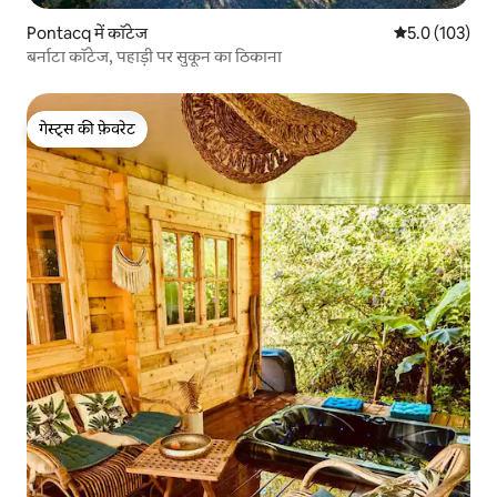
Pontacq में कॉटेज
औसत रेटिंग 5 में 
5.0 (103)
बर्नाटा कॉटेज, पहाड़ी पर सुकून का ठिकाना
गेस्ट्स की फ़ेवरेट
गेस्ट्स की फ़ेवरेट