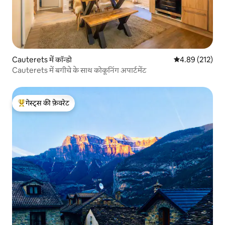
Cauterets में कॉन्डो
औसत रेटिंग 5 में स
4.89 (212)
Cauterets में बगीचे के साथ कोकूनिंग अपार्टमेंट
गेस्ट्स की फ़ेवरेट
गेस्ट्स का टॉप फ़ेवरेट