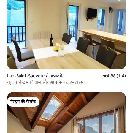
Luz-Saint-Sauveur में अपार्टमेंट
औसत रेटिंग 5 में स
4.88 (114)
लूज़ के केंद्र में विशाल और आधुनिक टाउनहाउस
गेस्ट्स की फ़ेवरेट
गेस्ट्स की फ़ेवरेट