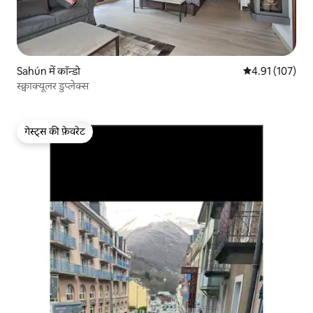
Sahún में कॉन्डो
औसत रेटिंग 5 में स
4.91 (107)
स्क्वाक्यूलर डुप्लेक्स
गेस्ट्स की फ़ेवरेट
गेस्ट्स की फ़ेवरेट