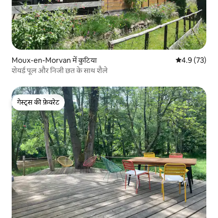
Moux-en-Morvan में कुटिया
औसत रेटिंग 5 में
4.9 (73)
शेयर्ड पूल और निजी छत के साथ शैले
गेस्ट्स की फ़ेवरेट
गेस्ट्स की फ़ेवरेट