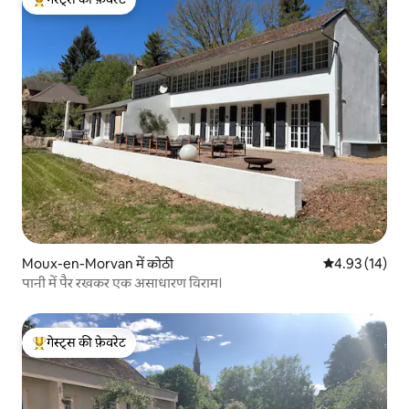
गेस्ट्स का टॉप फ़ेवरेट
Moux-en-Morvan में कोठी
औसत रेटिंग 5 में 
4.93 (14)
पानी में पैर रखकर एक असाधारण विराम।
गेस्ट्स की फ़ेवरेट
गेस्ट्स का टॉप फ़ेवरेट