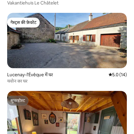
Vakantiehuis Le Châtelet
गेस्ट्स की फ़ेवरेट
गेस्ट्स की फ़ेवरेट
Lucenay-l'Évêque में घर
औसत रेटिंग 5 मे
5.0 (14)
यवोन का घर
सुपरहोस्ट
सुपरहोस्ट