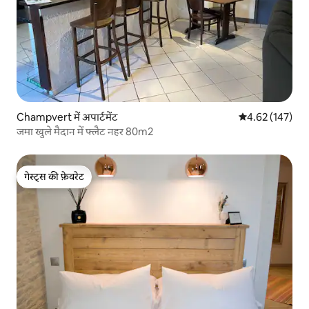
Champvert में अपार्टमेंट
औसत रेटिंग 5 में स
4.62 (147)
जमा खुले मैदान में फ्लैट नहर 80m2
गेस्ट्स की फ़ेवरेट
गेस्ट्स की फ़ेवरेट