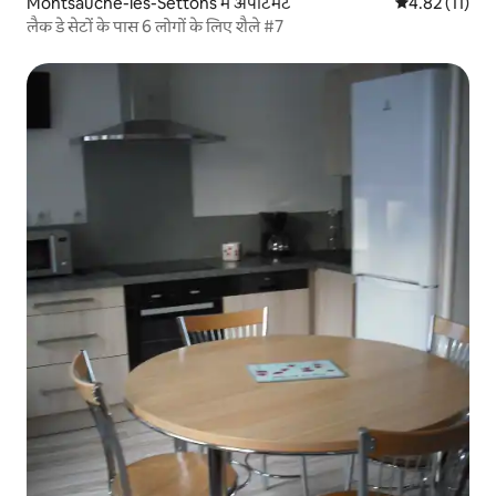
Montsauche-les-Settons में अपार्टमेंट
औसत रेटिंग 5 में
4.82 (11)
लैक डे सेटों के पास 6 लोगों के लिए शैले #7