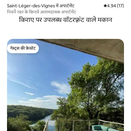
Saint-Léger-des-Vignes में अपार्टमेंट
औसत रेटिंग 5 में 
4.94 (17)
निवर्ने नहर के किनारे आरामदायक अपार्टमेंट
किराए पर उपलब्ध वॉटरफ़्रंट वाले मकान
गेस्ट्स की फ़ेवरेट
गेस्ट्स की फ़ेवरेट