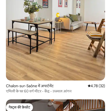
Chalon-sur-Saône में अपार्टमेंट
औसत रेटिंग 5 में 
4.78 (32)
एमिली के घर 60 वर्ग मीटर - केंद्र - उज्ज्वल आंगन
गेस्ट्स की फ़ेवरेट
गेस्ट्स की फ़ेवरेट