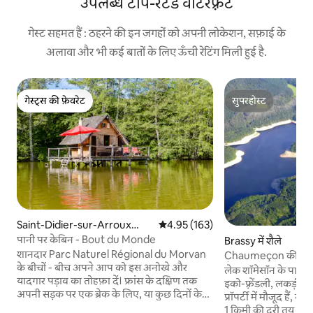
उपलब्ध टॉप-रेटेड वॉटरफ़्रंट
गेस्ट सहमत हैं : ठहरने की इन जगहों को अपनी लोकेशन, सफ़ाई के
अलावा और भी कई बातों के लिए ऊँची रेटिंग मिली हुई है.
गेस्ट्स की फ़ेवरेट
सुपरहोस्ट
गेस्ट्स की फ़ेवरेट
सुपरहोस्ट
Saint-Didier-sur-Arroux
औसत रेटिंग 5 में से 4.95, 163 समीक्षाएँ
4.95 (163)
में ट्रीहाउस
पानी पर केबिन - Bout du Monde
Brassy में शैले
शानदार Parc Naturel Régional du Morvan
Chaumeçon की झील द्
के बीचों - बीच अपने आप को इस अनोखे और
शैले
लेक शॉमेसॉन के पास मौज
यादगार पड़ाव का तोहफ़ा दें। फ्रांस के दक्षिण तक
इको-फ़्रेंडली, लकड़ी से
अपनी सड़क पर एक ब्रेक के लिए, या कुछ दिनों के
प्रॉपर्टी में मौजूद हैं,
लिए एकदम सही। पानी पर बना यह कबान (लकड़ी
1 किमी की दूरी तय करन