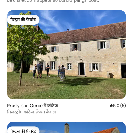
Le chalet du Trappeur au bord d' pangs, boat.
गेस्ट्स की फ़ेवरेट
गेस्ट्स की फ़ेवरेट
Prusly-sur-Ource में कॉटेज
औसत रेटिंग 5 म
5.0 (6)
मिलस्ट्रीम कॉटेज, क्रेपन कैसल
गेस्ट्स की फ़ेवरेट