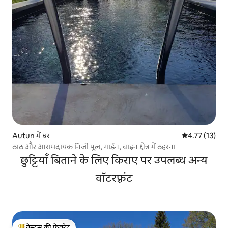
Autun में घर
औसत रेटिंग 5 में 
4.77 (13)
ठाठ और आरामदायक निजी पूल, गार्डन, वाइन क्षेत्र में ठहरना
छुट्टियाँ बिताने के लिए किराए पर उपलब्ध अन्य
वॉटरफ़्रंट
गेस्ट्स की फ़ेवरेट