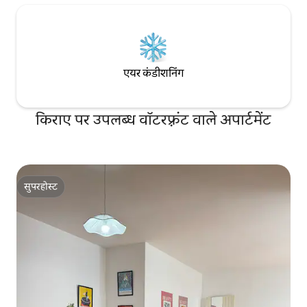
Autun का ऐतिहासिक शहर 1000 बुद्ध का मंदिर,
यूरोप का सबसे बड़ा बौद्ध ध्यान केंद्र। A 3/4
d'heure de route : रूट डेस ग्रैंड्स क्रस
एयर कंडीशनिंग
किराए पर उपलब्ध वॉटरफ़्रंट वाले अपार्टमेंट
सुपरहोस्ट
सुपरहोस्ट