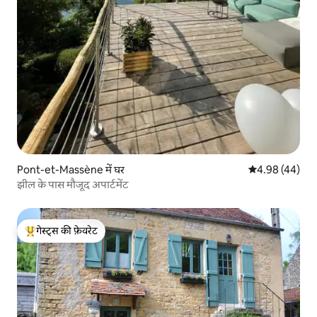
Pont-et-Massène में घर
औसत रेटिंग 5 में 
4.98 (44)
झील के पास मौजूद अपार्टमेंट
गेस्ट्स की फ़ेवरेट
गेस्ट्स का टॉप फ़ेवरेट