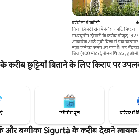
रा हुआ पार्क को अनदेखा करता है। मैंने
 साथ सजाया, विभिन्न युगों का मिश्रण
प्रकार एक मूल, आरामदायक और
ाप्त की। जानबूझकर समय से
वेरोनेटा में कॉन्डो
औ
 समीक्षाएँ
ह! आदर्श यदि आप असली लोम्बार्ड
विला लिबर्टी सैन फेलिस - पोंटे पिएत्रा
ं से प्यार करते हैं। मैं 1995 से यहां रह
मध्ययुगीन दीवारों के करीब मौजूद 1927
आकर्षक आर्ट नूवो विला में एक यादगा
मज़ा लेने का समय आ गया है। यह पेंटहाउ
ब्रिज (400 मीटर), रोमन थिएटर, डुओमो
लाइब्रेरी और सैन स्टेफ़ानो और सैन जॉर्जिय
 के करीब छुट्टियाँ बिताने के लिए किराए पर उपल
से बस कुछ ही फ़ासले पर मौजूद है। आप
सैंट एंजेलो का शानदार नज़ारा दिखाई दे
अपार्टमेंट उन लोगों के लिए बिल्कुल सही
आरामदायक माहौल में शहर का मज़ा लेना 
और साथ ही ऐतिहासिक केंद्र के करीब भी
हैं। @veronaluxuryapartment
ाई
स्विमिंग पूल
परिसर में ब
पार्क और बग्गीका Sigurtà के करीब देखने लायक 