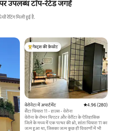
 पर उपलब्ध टॉप-रेटेड जगहें
 रेटिंग मिली हुई है.
Fornello मे
गेस्ट्स की फ़ेवरेट
गेस्ट्स की
फ़ोर्नेलो म
गेस्ट्स का टॉप फ़ेवरेट
गेस्ट्स की
फ़ोर्नेलो म
है जो लेक गा
बोर्गेटो क
भव्यता को ग
मौजूद, कुदर
फिरने के लि
खजाने की 
कनेक्टिविटी
शांति और आ
वेरोनेटा में अपार्टमेंट
औसत रेटिंग 5 में से 4.96, 28
4.96 (280)
Valeggio s
सैंटा चियारा 11 - हाउस - वेरोना
वेरोना के रोमन थिएटर और वेरींटा के ऐतिहासिक
जिले के मध्य में एक पत्थर की थ्रो, सांता चियारा 11 का
जन्म हुआ था, जिसका जन्म कुछ ही विवरणों में भी