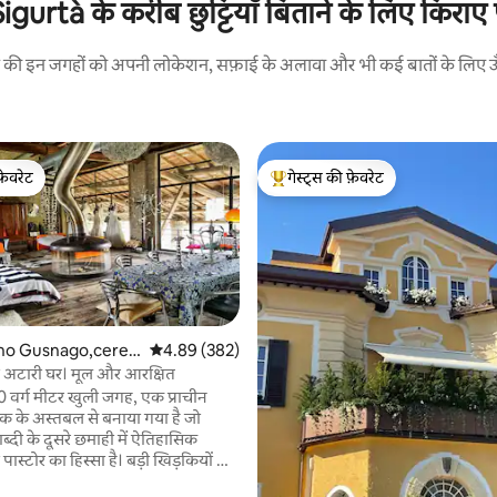
 Sigurtà के करीब छुट्टियाँ बिताने के लिए किराए
रने की इन जगहों को अपनी लोकेशन, सफ़ाई के अलावा और भी कई बातों के लिए ऊँची
फ़ेवरेट
गेस्ट्स की फ़ेवरेट
फ़ेवरेट
गेस्ट्स का टॉप फ़ेवरेट
ino Gusnago,ceres
औसत रेटिंग 5 में से 4.89, 382 समीक्षाएँ
4.89 (382)
ं कॉटेज
अटारी घर। मूल और आरक्षित
 वर्ग मीटर खुली जगह, एक प्राचीन
क के अस्तबल से बनाया गया है जो
ब्दी के दूसरे छमाही में ऐतिहासिक
पास्टोर का हिस्सा है। बड़ी खिड़कियों के
 पोर्च (300 वर्गमीटर) और प्राचीन