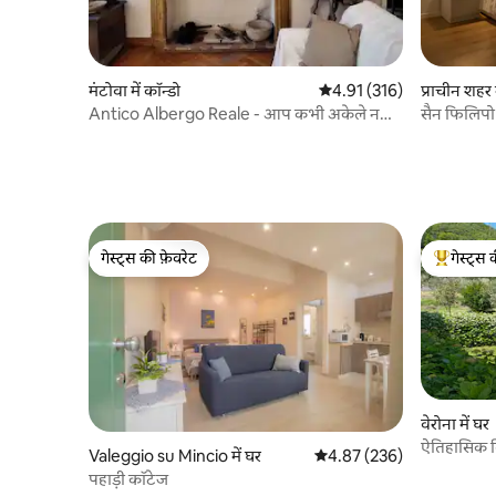
मंटोवा में कॉन्डो
औसत रेटिंग 5 में से 4.91, 316
4.91 (316)
प्राचीन शहर म
Antico Albergo Reale - आप कभी अकेले नहीं
सैन फिलिपो ह
चलेंगे!
गेस्ट्स की फ़ेवरेट
गेस्ट्स 
गेस्ट्स की फ़ेवरेट
गेस्ट्स का 
वेरोना में घर
ऐतिहासिक वि
Valeggio su Mincio में घर
औसत रेटिंग 5 में से 4.87, 236
4.87 (236)
बगीचा
पहाड़ी कॉटेज