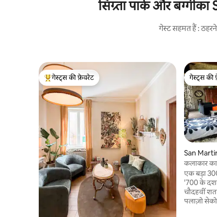
सिग्र्ता पार्क और बग्गीका
गेस्ट सहमत हैं : ठह
गेस्ट्स की फ़ेवरेट
गेस्ट्स की 
गेस्ट्स का टॉप फ़ेवरेट
गेस्ट्स की 
San Mart
ara (Mn) मे
कलाकार का 
एक बड़ा 300
'700 के दश
चौदहवीं शता
पलाज़ो सेको 
साथ मचान जो