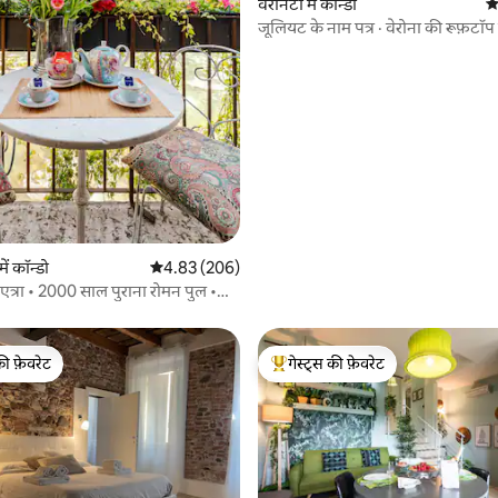
 समीक्षाएँ
वेरोनेटा में कॉन्डो
औ
जूलियट के नाम पत्र · वेरोना की रूफ़टॉप व
ें कॉन्डो
औसत रेटिंग 5 में से 4.83, 206 समीक्षाएँ
4.83 (206)
िएत्रा • 2000 साल पुराना रोमन पुल •
की फ़ेवरेट
गेस्ट्स की फ़ेवरेट
टॉप फ़ेवरेट
गेस्ट्स का टॉप फ़ेवरेट