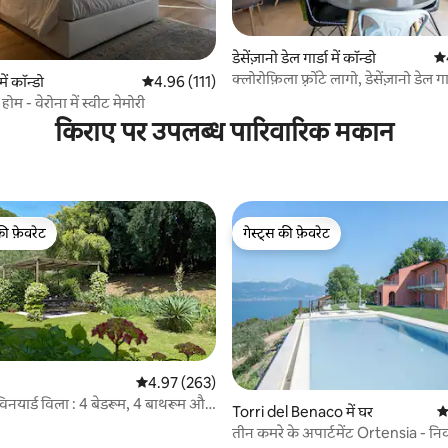
डेसेंज़ानो डेल गार्डा में कॉन्डो
औस
क्लोरोफ़िला फ़्रोंटे लागो, डेसेंज़ानो डेल ग
 समीक्षाएँ
ें कॉन्डो
औसत रेटिंग 5 में से 4.96, 111 समीक्षाएँ
4.96 (111)
ोम - वेरोना में स्वीट मेमोरी
किराए पर उपलब्ध पारिवारिक मकान
की फ़ेवरेट
गेस्ट्स की फ़ेवरेट
टॉप फ़ेवरेट
गेस्ट्स की फ़ेवरेट
औसत रेटिंग 5 में से 4.97, 263 समीक्षाएँ
4.97 (263)
नयार्ड विला : 4 बेडरूम, 4 बाथरूम और
 समीक्षाएँ
Torri del Benaco में घर
औ
तीन कमरे के अपार्टमेंट Ortensia - नि