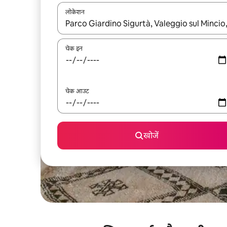
लोकेशन
नतीजों के उपलब्ध होने पर, अप और डाउन 'ऐरो की' का इस्तेमाल 
चेक इन
चेक आउट
खोजें