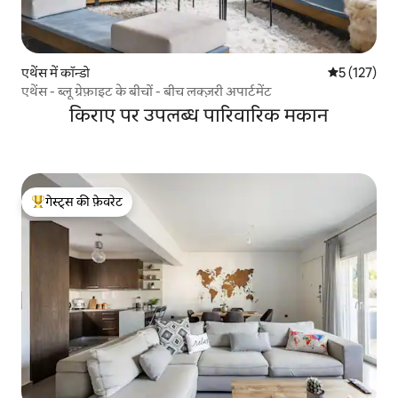
एथेंस में कॉन्डो
औसत रेटिंग 5 म
5 (127)
एथेंस - ब्लू ग्रेफ़ाइट के बीचों - बीच लक्ज़री अपार्टमेंट
किराए पर उपलब्ध पारिवारिक मकान
गेस्ट्स की फ़ेवरेट
गेस्ट्स का टॉप फ़ेवरेट