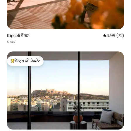
Kipseli में घर
औसत रेटिंग 5 में 
4.99 (72)
एम्बर
गेस्ट्स की फ़ेवरेट
गेस्ट्स का टॉप फ़ेवरेट