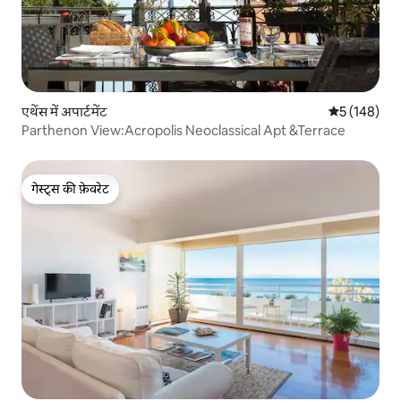
एथेंस में अपार्टमेंट
औसत रेटिंग 5 मे
5 (148)
Parthenon View:Acropolis Neoclassical Apt &Terrace
गेस्ट्स की फ़ेवरेट
गेस्ट्स की फ़ेवरेट