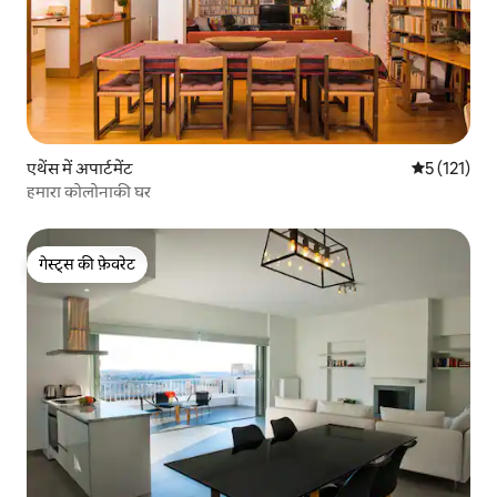
एथेंस में अपार्टमेंट
औसत रेटिंग 5 म
5 (121)
हमारा कोलोनाकी घर
गेस्ट्स की फ़ेवरेट
गेस्ट्स की फ़ेवरेट