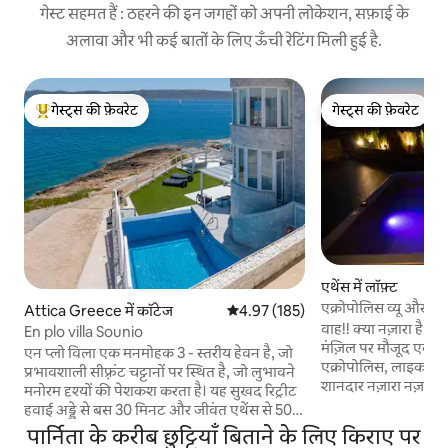
गेस्ट सहमत हैं : ठहरने की इन जगहों को अपनी लोकेशन, सफ़ाई के
अलावा और भी कई बातों के लिए ऊँची रेटिंग मिली हुई है.
गेस्ट्स की फ़ेवरेट
गेस्ट्स की फ़ेवरेट
गेस्ट्स का टॉप फ़ेवरेट
गेस्ट्स की फ़ेवरेट
एथेंस में लॉफ़्ट
एक्रोपोलिस व्यू और ज
Attica Greece में कॉटेज
औसत रेटिंग 5 में से 4.97, 185 समीक्षाएँ
4.97 (185)
पेंटहाउस
वाह!! क्या नज़ारा है!! अर
En plo villa Sounio
मंज़िल पर मौजूद एक पें
एन प्लो विला एक मनमोहक 3 - स्तरीय हेवन है, जो
एक्रोपोलिस, लाइकाबेटस पहाड़ी और
प्रभावशाली सीफ़्रंट चट्टानों पर स्थित है, जो लुभावने
शानदार नज़ारा नज़र 
मनोरम दृश्यों की पेशकश करता है। यह सुखद रिट्रीट
डिज़ाइन के साथ एक प
हवाई अड्डे से बस 30 मिनट और जीवंत एथेंस से 50
एक अनोखी जगह! वाइन की एक मुफ़्त बोतल का
मिनट की दूरी पर सुविधाजनक निकटता का आनंद
पार्निता के करीब छुट्टियाँ बिताने के लिए किराए पर
आनंद लें और हमें आप
लेता है। पोसाइडन का प्रतिष्ठित मंदिर सिर्फ़ 10 मिनट