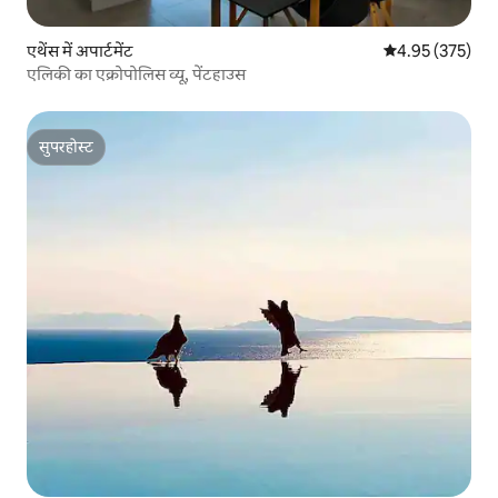
एथेंस में अपार्टमेंट
औसत रेटिंग 5 में स
4.95 (375)
एलिकी का एक्रोपोलिस व्यू, पेंटहाउस
सुपरहोस्ट
सुपरहोस्ट