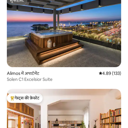
सुपरहोस्ट
सुपरहोस्ट
Alimos में अपार्टमेंट
औसत रेटिंग 5 में स
4.89 (133)
Solen C1 Excelsior Suite
गेस्ट्स की फ़ेवरेट
गेस्ट्स का टॉप फ़ेवरेट