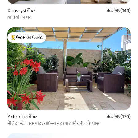
Xirovrysi में घर
औसत रेटिंग 5 में स
4.95 (143)
यात्रियों का घर
गेस्ट्स की फ़ेवरेट
गेस्ट्स का टॉप फ़ेवरेट
Artemida में घर
औसत रेटिंग 5 में स
4.95 (170)
मेलिंटा स्टे | एयरपोर्ट, राफ़िना बंदरगाह और बीच के पास