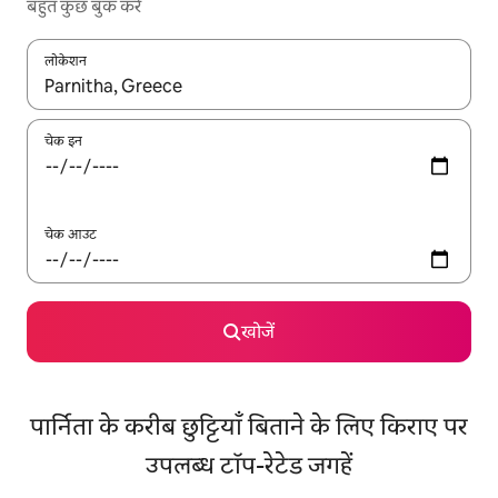
बहुत कुछ बुक करें
लोकेशन
नतीजों के उपलब्ध होने पर, अप और डाउन 'ऐरो की' का इस्तेमाल करके नेविगेट करें
चेक इन
चेक आउट
खोजें
पार्निता के करीब छुट्टियाँ बिताने के लिए किराए पर
उपलब्ध टॉप-रेटेड जगहें