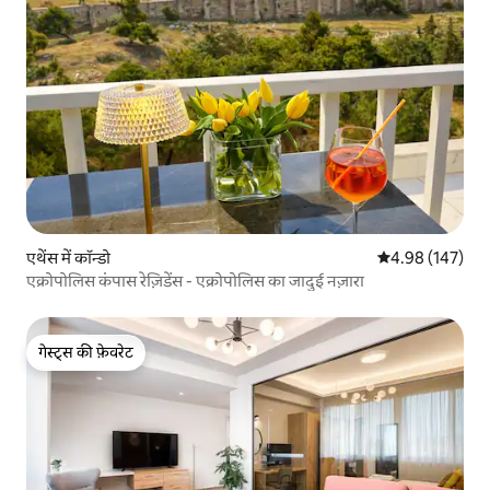
एथेंस में कॉन्डो
औसत रेटिंग 5 में स
4.98 (147)
एक्रोपोलिस कंपास रेज़िडेंस - एक्रोपोलिस का जादुई नज़ारा
गेस्ट्स की फ़ेवरेट
गेस्ट्स की फ़ेवरेट