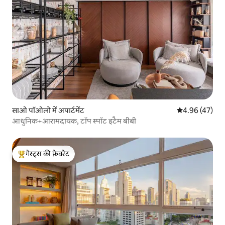
साओ पॉओलो में अपार्टमेंट
औसत रेटिंग 5 में 
4.96 (47)
आधुनिक+आरामदायक, टॉप स्पॉट इटैम बीबी
गेस्ट्स की फ़ेवरेट
गेस्ट्स का टॉप फ़ेवरेट