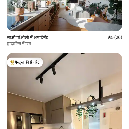
साओ पॉओलो में अपार्टमेंट
औसत रेटिंग 5 
5 (26)
ट्राइटॉप्स में छत
गेस्ट्स की फ़ेवरेट
गेस्ट्स का टॉप फ़ेवरेट