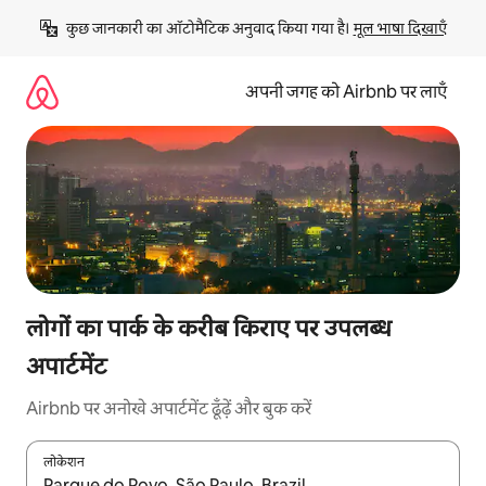
इसे
कुछ जानकारी का ऑटोमैटिक अनुवाद किया गया है। 
मूल भाषा दिखाएँ
छोड़कर
सीधा
कॉन्टेंट
अपनी जगह को Airbnb पर लाएँ
पर
जाएँ
लोगों का पार्क के करीब किराए पर उपलब्ध
अपार्टमेंट
Airbnb पर अनोखे अपार्टमेंट ढूँढ़ें और बुक करें
लोकेशन
नतीजों के उपलब्ध होने पर, अप और डाउन 'ऐरो की' का इस्तेमाल करके नेविगेट करें