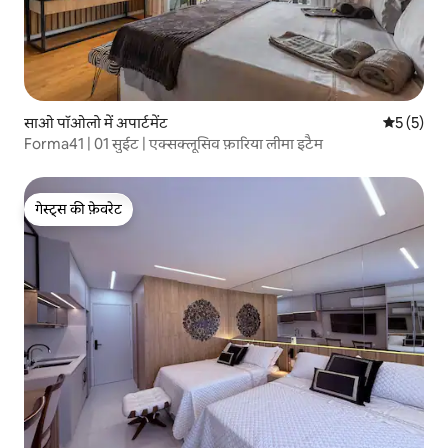
साओ पॉओलो में अपार्टमेंट
औसत रेटिंग 5
5 (5)
Forma41 | 01 सुईट | एक्सक्लूसिव फ़ारिया लीमा इटैम
गेस्ट्स की फ़ेवरेट
गेस्ट्स की फ़ेवरेट