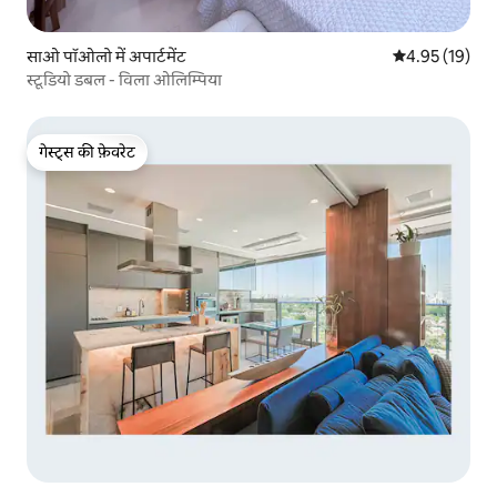
साओ पॉओलो में अपार्टमेंट
औसत रेटिंग 5 में 
4.95 (19)
स्टूडियो डबल - विला ओलिम्पिया
गेस्ट्स की फ़ेवरेट
गेस्ट्स की फ़ेवरेट