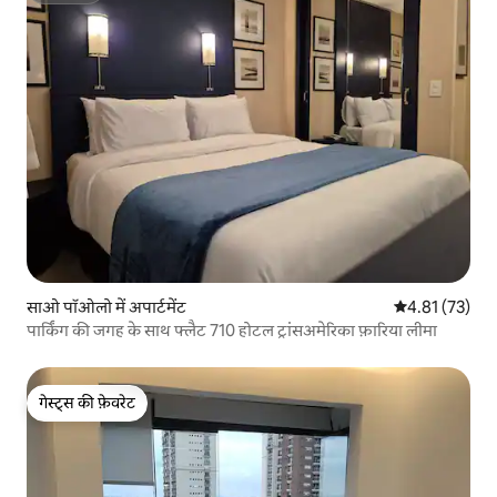
साओ पॉओलो में अपार्टमेंट
औसत रेटिंग 5 में 
4.81 (73)
पार्किंग की जगह के साथ फ्लैट 710 होटल ट्रांसअमेरिका फ़ारिया लीमा
गेस्ट्स की फ़ेवरेट
गेस्ट्स की फ़ेवरेट