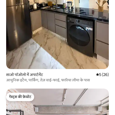
साओ पॉओलो में अपार्टमेंट
औसत रेटिंग 5 
5 (26)
आधुनिक इटैम, पार्किंग, तेज़ वाई-फाई, फारिया लीमा के पास
गेस्ट्स की फ़ेवरेट
गेस्ट्स की फ़ेवरेट