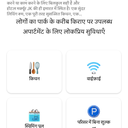
करने या काम करने के लिए बिलकुल सही है और
तलाश करने वालों के 
होटल मर्क्यूर JK की ही इमारत में स्थित है। एक सुंदर
लिविंग रूम, एक पूरी तरह सुसज्जित किचन, एक
आरामदायक बेडरूम और एक सभी सुविधाओं से लैस
लोगों का पार्क के करीब किराए पर उपलब्ध
बाथरूम वाला अपार्टमेंट। आकर्षक विवरण, कुदरती
रोशनी और एक शानदार लोकेशन, जहाँ से हर चीज़
अपार्टमेंट के लिए लोकप्रिय सुविधाएँ
आसानी से मिल जाती है। कपल्स, व्यावसायिक
यात्राओं या शहर की सैर के लिए बिल्कुल सही। साओ
पाउलो के वित्तीय और व्यावसायिक केंद्रों, मशहूर
V.O. और JK शॉपिंग मॉल, रेस्टोरेंट और बार और
विला ओलिम्पिया ट्रेन स्टेशन के करीब।
किचन
वाईफ़ाई
परिसर में बिना शुल्क
स्विमिंग पूल