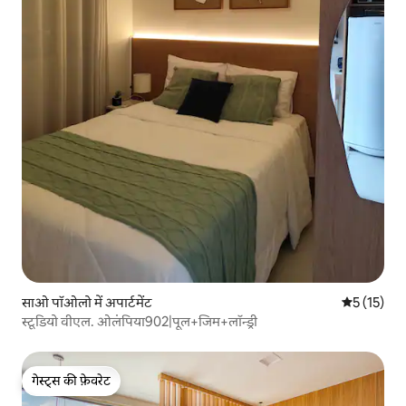
साओ पॉओलो में अपार्टमेंट
औसत रेटिंग 5 
5 (15)
स्टूडियो वीएल. ओलंपिया902|पूल+जिम+लॉन्ड्री
गेस्ट्स की फ़ेवरेट
गेस्ट्स की फ़ेवरेट