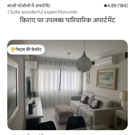
साओ पॉओलो में अपार्टमेंट
औसत रेटिंग 5 में स
4.89 (184)
1 Suíte wonderful experi Morumbi
किराए पर उपलब्ध पारिवारिक अपार्टमेंट
गेस्ट्स की फ़ेवरेट
गेस्ट्स का टॉप फ़ेवरेट