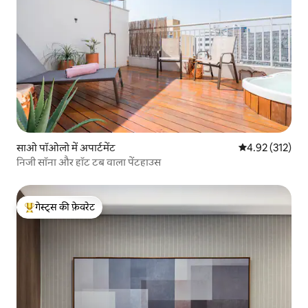
साओ पॉओलो में अपार्टमेंट
औसत रेटिंग 5 में स
4.92 (312)
निजी सॉना और हॉट टब वाला पेंटहाउस
गेस्ट्स की फ़ेवरेट
गेस्ट्स का टॉप फ़ेवरेट