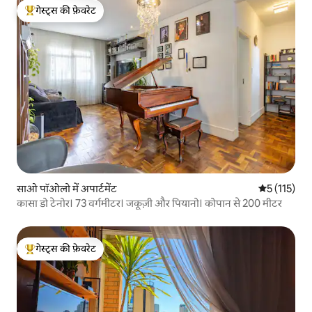
गेस्ट्स की फ़ेवरेट
गेस्ट्स का टॉप फ़ेवरेट
साओ पॉओलो में अपार्टमेंट
औसत रेटिंग 5 म
5 (115)
कासा डो टेनोर। 73 वर्गमीटर। जकूज़ी और पियानो। कोपान से 200 मीटर
गेस्ट्स की फ़ेवरेट
गेस्ट्स का टॉप फ़ेवरेट