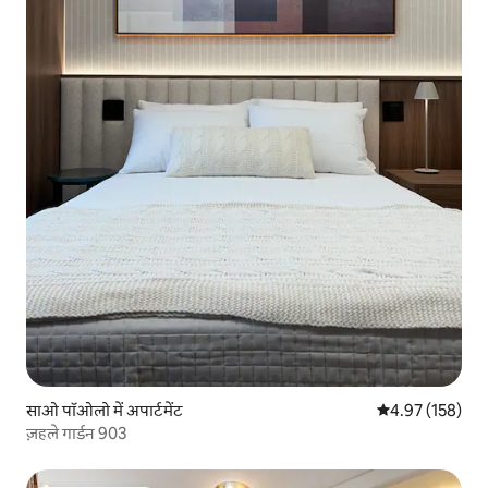
साओ पॉओलो में अपार्टमेंट
औसत रेटिंग 5 में स
4.97 (158)
ज़हले गार्डन 903