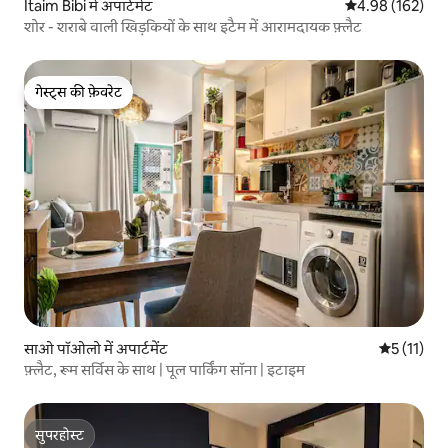
Itaim Bibi में अपार्टमेंट
औसत रेटिंग 5 में स
4.98 (162)
शोर - शराबे वाली खिड़कियों के साथ इटैम में आरामदायक फ़्लैट
गेस्ट्स की फ़ेवरेट
गेस्ट्स की फ़ेवरेट
साओ पॉओलो में अपार्टमेंट
औसत रेटिंग 5 
5 (11)
फ़्लैट, रूम सर्विस के साथ | पूल पार्किंग सॉना | इटाइम
सुपरहोस्ट
सुपरहोस्ट