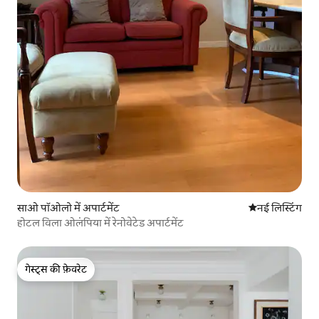
साओ पॉओलो में अपार्टमेंट
ठहरने की नई जग
नई लिस्टिंग
होटल विला ओलंपिया में रेनोवेटेड अपार्टमेंट
गेस्ट्स की फ़ेवरेट
गेस्ट्स की फ़ेवरेट