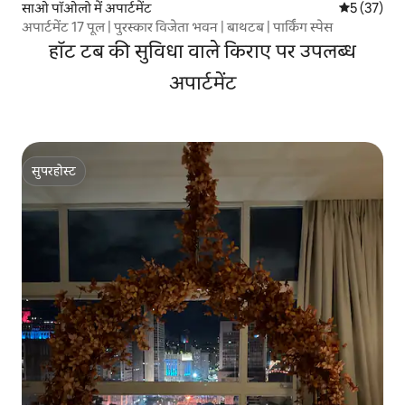
साओ पॉओलो में अपार्टमेंट
औसत रेटिंग 5 
5 (37)
अपार्टमेंट 17 पूल | पुरस्कार विजेता भवन | बाथटब | पार्किंग स्पेस
हॉट टब की सुविधा वाले किराए पर उपलब्ध
अपार्टमेंट
सुपरहोस्ट
सुपरहोस्ट