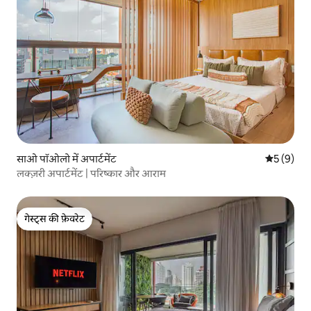
साओ पॉओलो में अपार्टमेंट
औसत रेटिंग 5
5 (9)
लक्ज़री अपार्टमेंट | परिष्कार और आराम
गेस्ट्स की फ़ेवरेट
गेस्ट्स की फ़ेवरेट