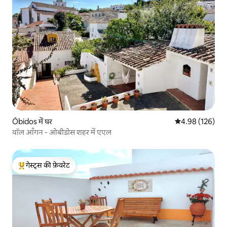
Óbidos में घर
औसत रेटिंग 5 में स
4.98 (126)
वॉल आँगन - ओबीडोस शहर में एएल
गेस्ट्स की फ़ेवरेट
गेस्ट्स का टॉप फ़ेवरेट