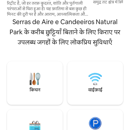
समुद्र तट क्षेत्र में स्थित
रिट्रीट है, जो हर तरफ़ कुदरत, शांति और पुर्तगाली
और सुपरमार्केट के करीब
परंपराओं से घिरा हुआ है। यह फ़ातिमा से बस कुछ ही
मीटर और एस एंड # 227 
मिनट की दूरी पर है और आराम, आध्यात्मिकता और
ओ मार्टिनो डो पोर्टो बे।
अनोखे अनुभवों के लिए बिलकुल सही है। क्विंटा डा
Serras de Aire e Candeeiros Natural
3 बाथरूम और 1 गेस्ट 
लूज़ सिर्फ़ ठहरने की जगह नहीं है, बल्कि पुर्तगाल के
स्तरों पर फैला हुआ है
ग्रामीण इलाके के बीचों-बीच मौजूद एक अनुभव है।
Park के करीब छुट्टियाँ बिताने के लिए किराए पर
बजरी और पेड़ों के साथ
यहाँ, मौसम धीमा हो जाता है। दिन का हर पल प्रकृति
एक अद्भुत गर्मी प्रदान क
उपलब्ध जगहों के लिए लोकप्रिय सुविधाएँ
की आवाज़, लकड़ी से जलने वाले ओवन की खुशबू
और फ़ार्म को घेरे हुए हल्की रोशनी से भरा होता है। यह
आराम करने और दोबारा जुड़ने के लिए एक आदर्श
जगह है।
किचन
वाईफ़ाई