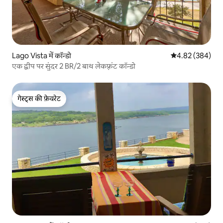
Lago Vista में कॉन्डो
औसत रेटिंग 5 में स
4.82 (384)
एक द्वीप पर सुंदर 2 BR/2 बाथ लेकफ़्रंट कॉन्डो
गेस्ट्स की फ़ेवरेट
गेस्ट्स की फ़ेवरेट