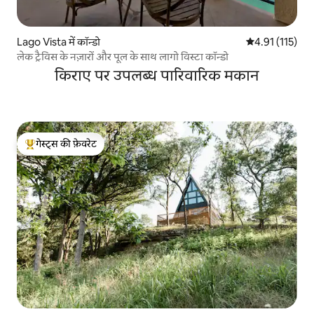
Lago Vista में कॉन्डो
औसत रेटिंग 5 में स
4.91 (115)
लेक ट्रैविस के नज़ारों और पूल के साथ लागो विस्टा कॉन्डो
किराए पर उपलब्ध पारिवारिक मकान
गेस्ट्स की फ़ेवरेट
गेस्ट्स का टॉप फ़ेवरेट