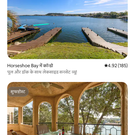
Horseshoe Bay में कॉन्डो
औसत रेटिंग 5 में स
4.92 (185)
पूल और डॉक के साथ लेकसाइड सनसेट व्यू!
सुपरहोस्ट
सुपरहोस्ट