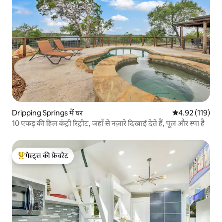
Dripping Springs में घर
औसत रेटिंग 5 में स
4.92 (119)
10 एकड़ की हिल कंट्री रिट्रीट, जहाँ से नज़ारे दिखाई देते हैं, पूल और स्पा है
गेस्ट्स की फ़ेवरेट
गेस्ट्स का टॉप फ़ेवरेट