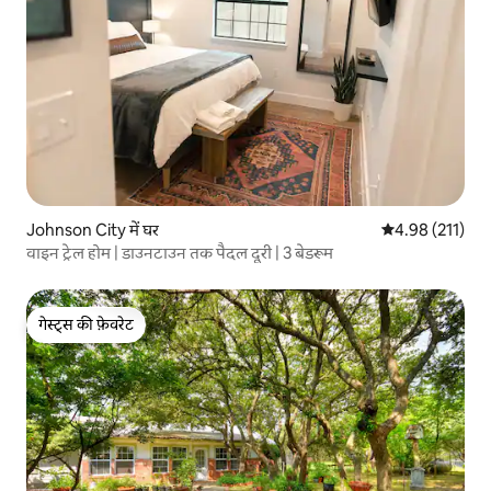
Johnson City में घर
औसत रेटिंग 5 में स
4.98 (211)
वाइन ट्रेल होम | डाउनटाउन तक पैदल दूरी | 3 बेडरूम
गेस्ट्स की फ़ेवरेट
गेस्ट्स की फ़ेवरेट