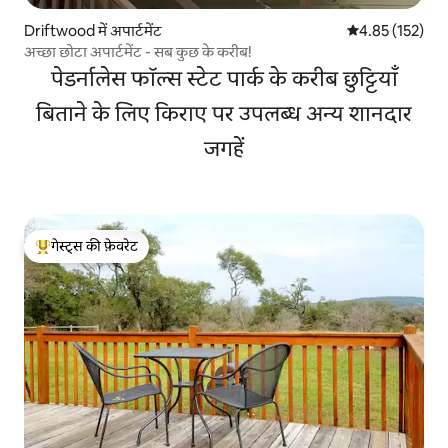
Driftwood में अपार्टमेंट
औसत रेटिंग 5 में स
4.85 (152)
अच्छा छोटा अपार्टमेंट - सब कुछ के करीब!
पेडर्नालेस फॉल्स स्टेट पार्क के करीब छुट्टियाँ
बिताने के लिए किराए पर उपलब्ध अन्य शानदार
जगहें
गेस्ट्स की फ़ेवरेट
गेस्ट्स का टॉप फ़ेवरेट