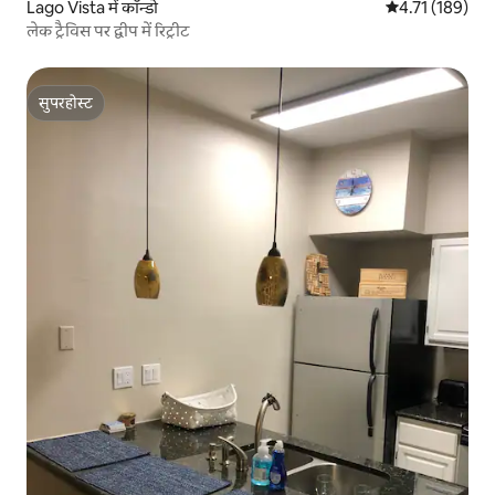
Lago Vista में कॉन्डो
औसत रेटिंग 5 में स
4.71 (189)
लेक ट्रैविस पर द्वीप में रिट्रीट
सुपरहोस्ट
सुपरहोस्ट