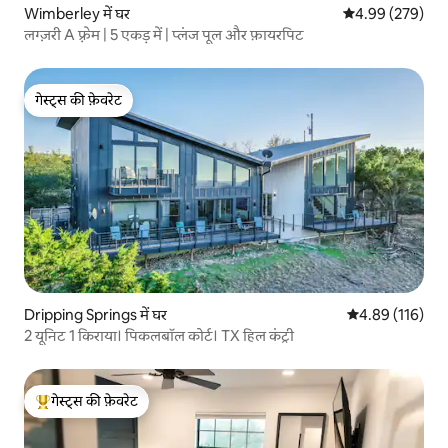
Wimberley में घर
औसत रेटिंग 5 में स
4.99 (279)
लग्ज़री A फ़्रेम | 5 एकड़ में | प्लंज पूल और फ़ायरपिट
गेस्ट्स की फ़ेवरेट
गेस्ट्स की फ़ेवरेट
Dripping Springs में घर
औसत रेटिंग 5 में स
4.89 (116)
2 यूनिट 1 किराया। पिकलबॉल कोर्ट। TX हिल कंट्री
गेस्ट्स की फ़ेवरेट
गेस्ट्स का टॉप फ़ेवरेट