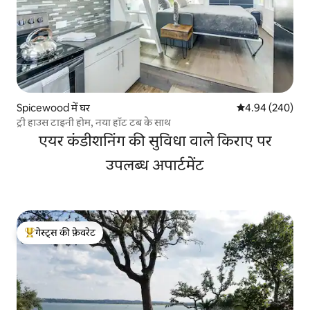
Spicewood में घर
औसत रेटिंग 5 में स
4.94 (240)
ट्री हाउस टाइनी होम, नया हॉट टब के साथ
एयर कंडीशनिंग की सुविधा वाले किराए पर
उपलब्ध अपार्टमेंट
गेस्ट्स की फ़ेवरेट
गेस्ट्स का टॉप फ़ेवरेट