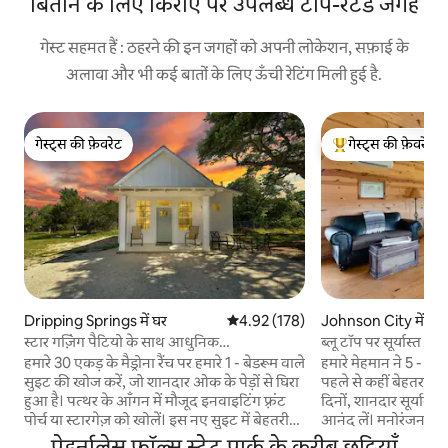
बिताने के लिए किराए पर उपलब्ध टॉप-रेटेड जगहें
गेस्ट सहमत हैं : ठहरने की इन जगहों को अपनी लोकेशन, सफ़ाई के
अलावा और भी कई बातों के लिए ऊँची रेटिंग मिली हुई है.
गेस्ट्स की फ़ेवरेट
गेस्ट्स की फ़ेवरेट
गेस्ट्स की फ़ेवरेट
गेस्ट्स का टॉप फ़ेवरेट
Dripping Springs में घर
औसत रेटिंग 5 में से 4.92, 178 समीक्षाएँ
4.92 (178)
Johnson City में लक
स्टार गज़िंग पैटियो के साथ आधुनिक
ब्लू टॉप पर सूर्यास्त
"कार्मेन"फ़ार्महाउस।
केबिन
हमारे 30 एकड़ के मैड्रोना रैंच पर हमारे 1 - बेडरूम वाले
हमारे मेहमान ने 5 - स्टा
सुइट की खोज करें, जो शानदार ओक के पेड़ों से घिरा
पहले से कहीं बेहतर है! र
हुआ है। पत्थर के आँगन में मौजूद इनवाइटिंग फ़्रंट
दिनों, शानदार सूर्यास्त 
पोर्च या स्टारगेज़ को खोलें। इस नए सुइट में बेहतरीन
आनंद लें। मनोरंजन औ
फ़िनिश की सुविधा है, जिसमें कस्टम कैबिनेट, वॉल्ट
मौजूद वाइनरी, रेस्टोरें
पेडर्नालेस फॉल्स स्टेट पार्क के करीब छुट्टियाँ