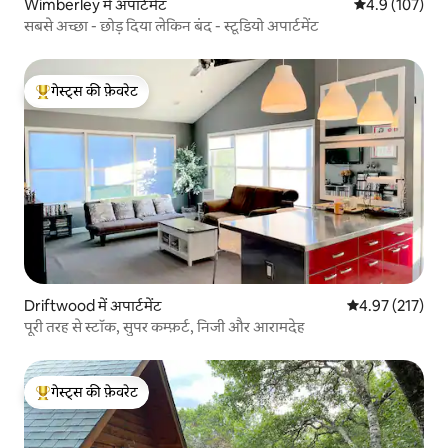
Wimberley में अपार्टमेंट
औसत रेटिंग 5 में 
4.9 (107)
सबसे अच्छा - छोड़ दिया लेकिन बंद - स्टूडियो अपार्टमेंट
गेस्ट्स की फ़ेवरेट
गेस्ट्स का टॉप फ़ेवरेट
Driftwood में अपार्टमेंट
औसत रेटिंग 5 में स
4.97 (217)
पूरी तरह से स्टॉक, सुपर कम्फ़र्ट, निजी और आरामदेह
गेस्ट्स की फ़ेवरेट
गेस्ट्स का टॉप फ़ेवरेट