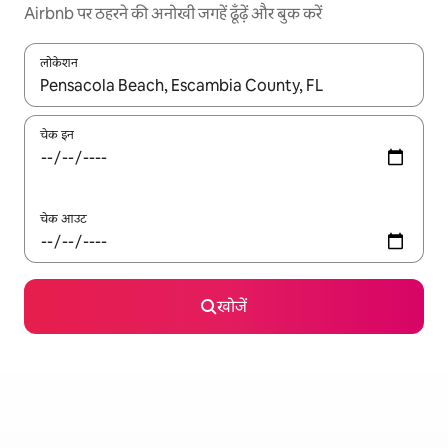
Airbnb पर ठहरने की अनोखी जगहें ढूँढ़ें और बुक करें
लोकेशन
नतीजों के उपलब्ध होने पर, अप और डाउन 'ऐरो की' का इस्तेमाल करके नेविगेट करें
चेक इन
चेक आउट
खोजें