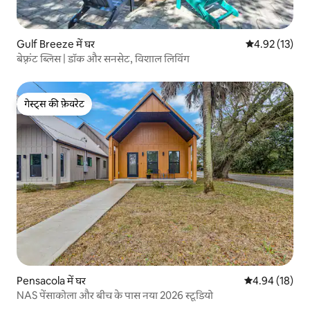
Gulf Breeze में घर
औसत रेटिंग 5 में 
4.92 (13)
बेफ़्रंट ब्लिस | डॉक और सनसेट, विशाल लिविंग
गेस्ट्स की फ़ेवरेट
गेस्ट्स की फ़ेवरेट
Pensacola में घर
औसत रेटिंग 5 में 
4.94 (18)
NAS पेंसाकोला और बीच के पास नया 2026 स्टूडियो