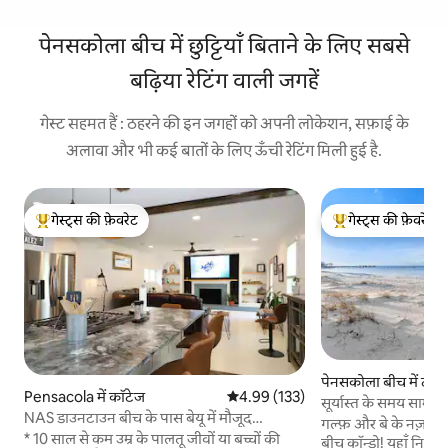
पेनसकोला बीच में छुट्टियाँ बिताने के लिए सबसे
बढ़िया रेटिंग वाली जगहें
गेस्ट सहमत हैं : ठहरने की इन जगहों को अपनी लोकेशन, सफ़ाई के
अलावा और भी कई बातों के लिए ऊँची रेटिंग मिली हुई है.
गेस्ट्स की फ़ेवरेट
गेस्ट्स की फ़ेवरेट
गेस्ट्स का टॉप फ़ेवरेट
गेस्ट्स का टॉप फ़ेवरेट
पेनसकोला बीच में टा
Pensacola में कॉटेज
औसत रेटिंग 5 में से 4.99, 133 समीक्षाएँ
4.99 (133)
सूर्यास्त के समय साम
NAS डाउनटाउन बीच के पास बेयू में मौजूद
कॉन्डो
गल्फ़ और बे के नज़ारों 
आरामदायक घर और गेम रूम
* 10 साल से कम उम्र के पालतू जीवों या बच्चों की
बीच कॉन्डो! यहाँ निजी