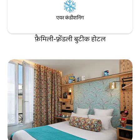
एयर कंडीशनिंग
फ़ैमिली-फ़्रेंडली बुटीक होटल