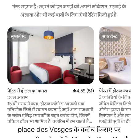
गेस्ट सहमत हैं : ठहरने की इन जगहों को अपनी लोकेशन, सफ़ाई के
अलावा और भी कई बातों के लिए ऊँची रेटिंग मिली हुई है.
सुपरहोस्ट
सुपरहोस्ट
सुपरहोस्ट
सुपरहोस्ट
पेरिस में होटल का कमरा
औसत रेटिंग 5 में से 4.59, 51 समीक्षाएँ
4.59 (51)
पेरिस में होटल का कमर
डबल आराम
3 व्यक्तियों के लिए
बस्टील
15 वीं सराय में बसा, होटल क्लेरिस आपको एक
जीवंत बैस्टिल जिले मे
गतिशील जिले में स्वागत करता है जहाँ आप राजधानी
ओपेरा हाउस के सामने स्
के सबसे प्रसिद्ध स्मारकों के बहुत करीब होंगे, जिसमें
रिसेप्शन है और स्टाइलिश 
एफ़िल टॉवर भी शामिल है। क्लेरिस में हम चाहते हैं
फ़ाई की सुविधा दी जाती है। प्रत्येक वात
कि आप घर जैसा महसूस करें। लॉबी से लेकर कमरों
मेहमान कमरे में एक फ्लै
place des Vosges के करीब किराए पर
तक, सभी सजावटी विवरण और सुविधाएँ पूरी तरह से
मिनीबार और गर्म पेय ब