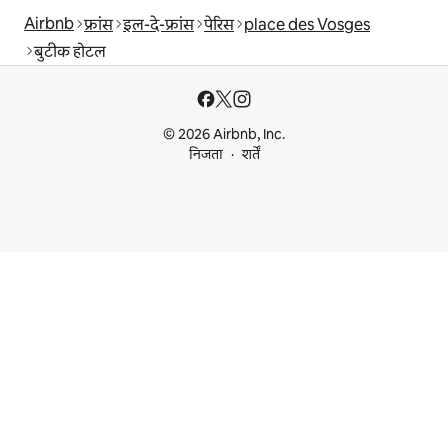
Airbnb
फ्रांस
इल-दे-फ्रांस
पेरिस
place des Vosges
बुटीक होटल
© 2026 Airbnb, Inc.
निजता
शर्तें