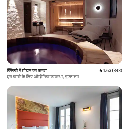
क्लिची में होटल का कमरा
औसत रेटिंग 5 में स
4.63 (343)
इस कमरे के लिए औद्योगिक व्यवस्था, मुफ़्त स्पा