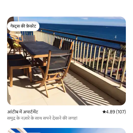
गेस्ट्स की फ़ेवरेट
गेस्ट्स की फ़ेवरेट
आंटीब में अपार्टमेंट
औसत रेटिंग 5 में स
4.89 (107)
समुद्र के नज़ारे के साथ सपने देखने की जगह!