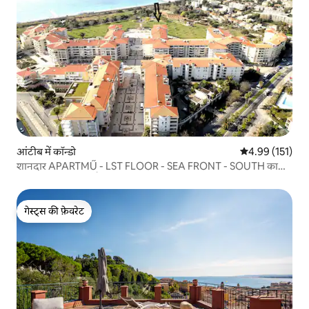
आंटीब में कॉन्डो
औसत रेटिंग 5 में स
4.99 (151)
शानदार APARTMŰ - LST FLOOR - SEA FRONT - SOUTH का
सामना करना पड़ रहा है
गेस्ट्स की फ़ेवरेट
गेस्ट्स की फ़ेवरेट