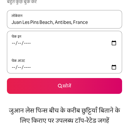
बहुत कुछ बुक करें
लोकेशन
नतीजों के उपलब्ध होने पर, अप और डाउन 'ऐरो की' का इस्तेमाल करके नेविगेट करें
चेक इन
चेक आउट
खोजें
जुआन लेस पिन्स बीच के करीब छुट्टियाँ बिताने के
लिए किराए पर उपलब्ध टॉप-रेटेड जगहें