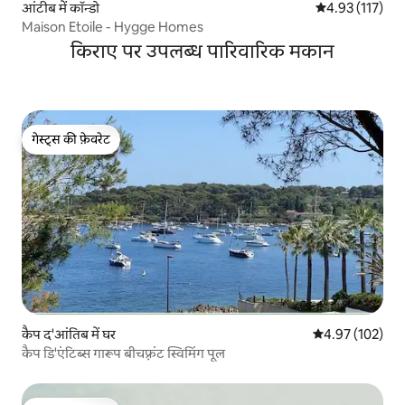
आंटीब में कॉन्डो
औसत रेटिंग 5 में स
4.93 (117)
Maison Etoile - Hygge Homes
किराए पर उपलब्ध पारिवारिक मकान
गेस्ट्स की फ़ेवरेट
गेस्ट्स की फ़ेवरेट
कैप द'आंतिब में घर
औसत रेटिंग 5 में स
4.97 (102)
कैप डि'एंटिब्स गारूप बीचफ़्रंट स्विमिंग पूल