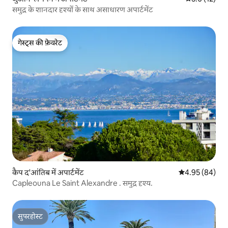
समुद्र के शानदार दृश्यों के साथ असाधारण अपार्टमेंट
गेस्ट्स की फ़ेवरेट
गेस्ट्स की फ़ेवरेट
कैप द'आंतिब में अपार्टमेंट
औसत रेटिंग 5 में 
4.95 (84)
Capleouna Le Saint Alexandre . समुद्र दृश्य.
सुपरहोस्ट
सुपरहोस्ट