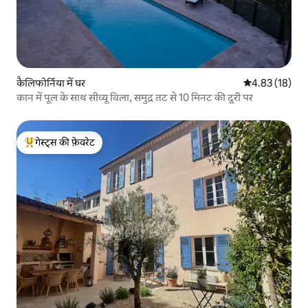
कैलिफोर्निया में घर
औसत रेटिंग 5 में 
4.83 (18)
कान में पूल के साथ सीव्यू विला, समुद्र तट से 10 मिनट की दूरी पर
गेस्ट्स की फ़ेवरेट
गेस्ट्स का टॉप फ़ेवरेट