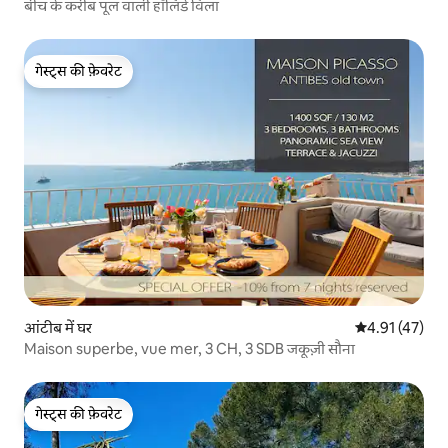
बीच के करीब पूल वाली हॉलिडे विला
गेस्ट्स की फ़ेवरेट
गेस्ट्स की फ़ेवरेट
आंटीब में घर
औसत रेटिंग 5 में 
4.91 (47)
Maison superbe, vue mer, 3 CH, 3 SDB जकूज़ी सौना
गेस्ट्स की फ़ेवरेट
गेस्ट्स की फ़ेवरेट