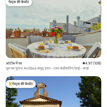
गेस्ट्स की फ़ेवरेट
गेस्ट्स की फ़ेवरेट
आंटीब में घर
औसत रेटिंग 5 में स
4.97 (108)
पूरा घर पुराना Antibes समुद्र दृश्य - एयर कंडीशनिंग/वाई - फाई
गेस्ट्स की फ़ेवरेट
गेस्ट्स का टॉप फ़ेवरेट