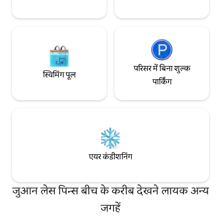
d'Antibes से तटीय रास्ते पर पैदल चलकर आप
एकांत कोव की खोज करेंगे और इन खूबसूरत विला
"बेले एपोक" को देखेंगे। मरीना, खुशी के लिए यूरोप
में सबसे बड़ा आपको अपनी नौकाओं से पहले सपना
देगा। रेलवे स्टेशन (TGV), बस स्टेशन, हवाई अड्डे के
लिए शटल, कार किराए पर लेने वाली कंपनियां बस
नहीं हैं और समुद्र में सवारी के लिए नाव किराए पर
क्यों नहीं है..! शहर की लोकेशन के बीचों - बीच
परिसर में बिना शुल्क
स्विमिंग पूल
मौजूद यह अपार्टमेंट आपको आराम से लुभाएगा और
पार्किंग
एयर कंडीशनिंग
जुआन लेस पिन्स बीच के करीब देखने लायक अन्य
जगहें