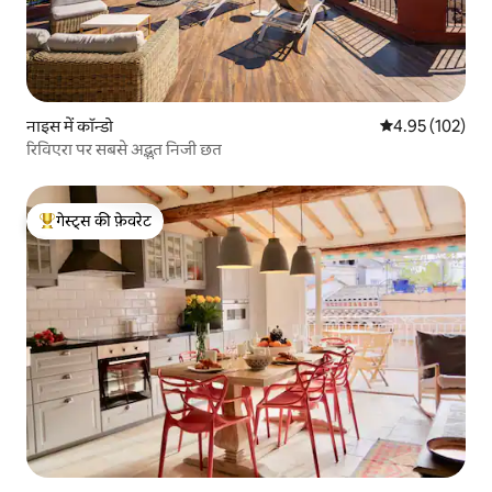
नाइस में कॉन्डो
औसत रेटिंग 5 में स
4.95 (102)
रिविएरा पर सबसे अद्भुत निजी छत
गेस्ट्स की फ़ेवरेट
गेस्ट्स का टॉप फ़ेवरेट