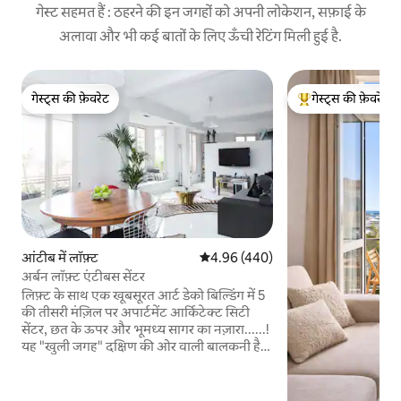
गेस्ट सहमत हैं : ठहरने की इन जगहों को अपनी लोकेशन, सफ़ाई के
अलावा और भी कई बातों के लिए ऊँची रेटिंग मिली हुई है.
गेस्ट्स की फ़ेवरेट
गेस्ट्स की फ़ेवरेट
गेस्ट्स की फ़ेवरेट
गेस्ट्स का टॉप फ़ेवरेट
आंटीब में लॉफ़्ट
औसत रेटिंग 5 में से 4.96, 440 समीक्षाएँ
4.96 (440)
अर्बन लॉफ़्ट एंटीबस सेंटर
लिफ़्ट के साथ एक खूबसूरत आर्ट डेको बिल्डिंग में 5
की तीसरी मंज़िल पर अपार्टमेंट आर्किटेक्ट सिटी
सेंटर, छत के ऊपर और भूमध्य सागर का नज़ारा......!
यह "खुली जगह" दक्षिण की ओर वाली बालकनी है
और लिविंग एरिया और सोने की जगह (बिस्तर 180
सेमी) के बीच एक आधी दीवार, शानदार स्पष्टता
प्रदान करती है। एयर कंडीशनिंग किसी भी मौसम में