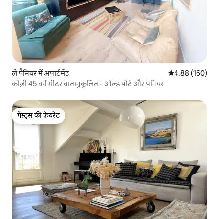
ले पैनियर में अपार्टमेंट
औसत रेटिंग 5 में स
4.88 (160)
कोज़ी 45 वर्ग मीटर वातानुकूलित - ओल्ड पोर्ट और पनियर
गेस्ट्स की फ़ेवरेट
गेस्ट्स की फ़ेवरेट