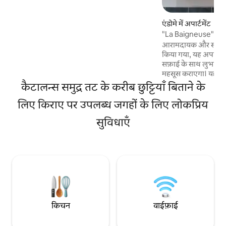
मेरा अपार्टमेंट समुद्र तट से 2 मिनट की दूरी पर है
(जिसे आप खिड़की से देख सकते हैं) कॉर्निश कैनेडी
एंडोमे में अपार्टमेंट
तक सीधे पहुँच के साथ। पुराने बंदरगाह से 10 मिनट
"La Baigneuse" Val
की दूरी पर। वातावरण युगल और परिवारों के लिए
आरामदायक और स्वागत य
उपयुक्त है।
किया गया, यह अपार्ट
सफ़ाई के साथ लुभाए
महसूस कराएगा। यह 4 ल
इसमें बेडरूम, लिविंग र
कैटालन्स समुद्र तट के करीब छुट्टियाँ बिताने के
क्वॉलिटी बेडिंग है। V
लिए किराए पर उपलब्ध जगहों के लिए लोकप्रिय
Kennedy Corniche स
स्थित, Baigneuse एक
सुविधाएँ
करता है, जबकि Mars
क्षेत्रों को एक्सप्लोर करन
साइकिल रखने की सुरक्
किचन
वाईफ़ाई