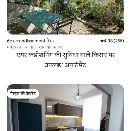
6e arrondissement में घर
औसत रेटिंग 5 में स
4.98 (256)
मनोरम नज़ारों वाला शांत वाउबन घर
एयर कंडीशनिंग की सुविधा वाले किराए पर
उपलब्ध अपार्टमेंट
गेस्ट्स की फ़ेवरेट
गेस्ट्स की फ़ेवरेट