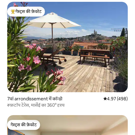
गेस्ट्स की फ़ेवरेट
गेस्ट्स का टॉप फ़ेवरेट
7वां arrondissement में कॉन्डो
औसत रेटिंग 5 में स
4.97 (498)
रूफ़टॉप टेरेस, मार्सेई का 360° दृश्य
गेस्ट्स की फ़ेवरेट
गेस्ट्स की फ़ेवरेट