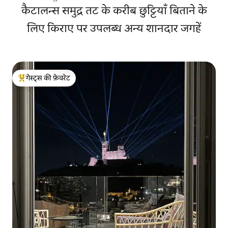
कैटालन्स समुद्र तट के करीब छुट्टियाँ बिताने के
लिए किराए पर उपलब्ध अन्य शानदार जगहें
गेस्ट्स की फ़ेवरेट
गेस्ट्स का टॉप फ़ेवरेट