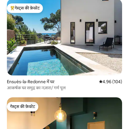
गेस्ट्स की फ़ेवरेट
गेस्ट्स का टॉप फ़ेवरेट
Ensuès-la-Redonne में घर
औसत रेटिंग 5 में स
4.96 (104)
आकर्षक घर समुद्र का नज़ारा/ गर्म पूल
गेस्ट्स की फ़ेवरेट
गेस्ट्स की फ़ेवरेट