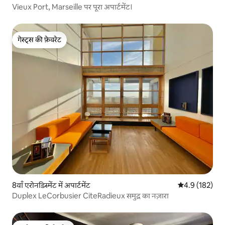
Vieux Port, Marseille पर पूरा अपार्टमेंट।
गेस्ट्स की फ़ेवरेट
गेस्ट्स की फ़ेवरेट
8वाँ एरोनडिस्मेंट में अपार्टमेंट
औसत रेटिंग 5 में 
4.9 (182)
Duplex LeCorbusier CiteRadieux समुद्र का नज़ारा