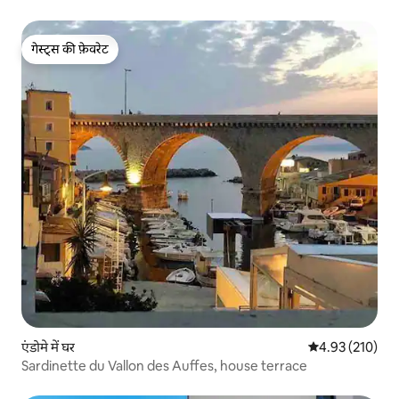
गेस्ट्स की फ़ेवरेट
गेस्ट्स की फ़ेवरेट
एंडोमे में घर
औसत रेटिंग 5 में स
4.93 (210)
Sardinette du Vallon des Auffes, house terrace