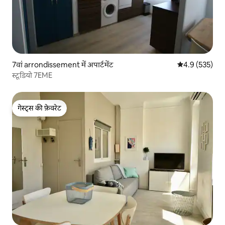
7वां arrondissement में अपार्टमेंट
औसत रेटिंग 5 में 
4.9 (535)
स्टूडियो 7EME
गेस्ट्स की फ़ेवरेट
गेस्ट्स की फ़ेवरेट