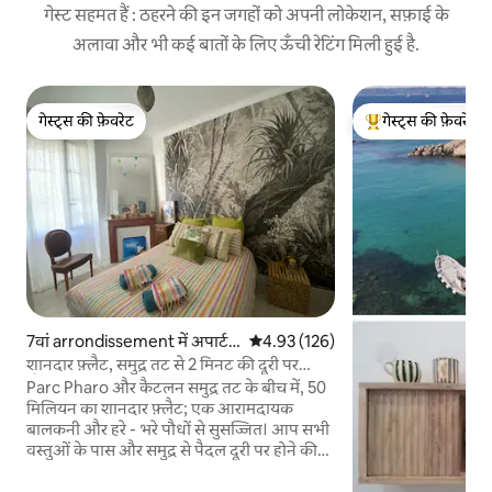
गेस्ट सहमत हैं : ठहरने की इन जगहों को अपनी लोकेशन, सफ़ाई के
अलावा और भी कई बातों के लिए ऊँची रेटिंग मिली हुई है.
गेस्ट्स की फ़ेवरेट
गेस्ट्स की फ़ेवरेट
गेस्ट्स की फ़ेवरेट
गेस्ट्स का टॉप फ़ेवरेट
7वां arrondissement में अपार्ट
औसत रेटिंग 5 में से 4.93, 126 समीक्षाएँ
4.93 (126)
मेंट
शानदार फ़्लैट, समुद्र तट से 2 मिनट की दूरी पर
(कैटलन, फ़ारो)
Parc Pharo और कैटलन समुद्र तट के बीच में, 50
मिलियन का शानदार फ़्लैट; एक आरामदायक
बालकनी और हरे - भरे पौधों से सुसज्जित। आप सभी
वस्तुओं के पास और समुद्र से पैदल दूरी पर होने की
जगह की सराहना करेंगे। बस, सुपरमार्केट, बेकरी और
सांस्कृतिक जगहें। आसपास टहलने के लिए आदर्श,