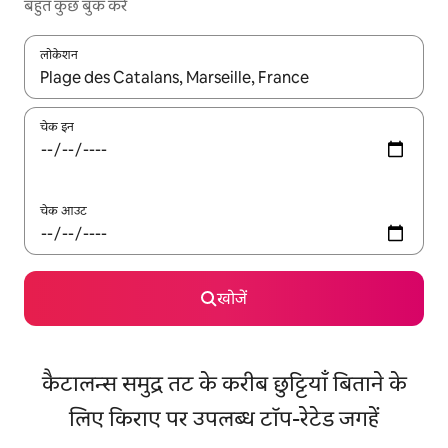
बहुत कुछ बुक करें
लोकेशन
नतीजों के उपलब्ध होने पर, अप और डाउन 'ऐरो की' का इस्तेमाल करके नेविगेट करें
चेक इन
चेक आउट
खोजें
कैटालन्स समुद्र तट के करीब छुट्टियाँ बिताने के
लिए किराए पर उपलब्ध टॉप-रेटेड जगहें