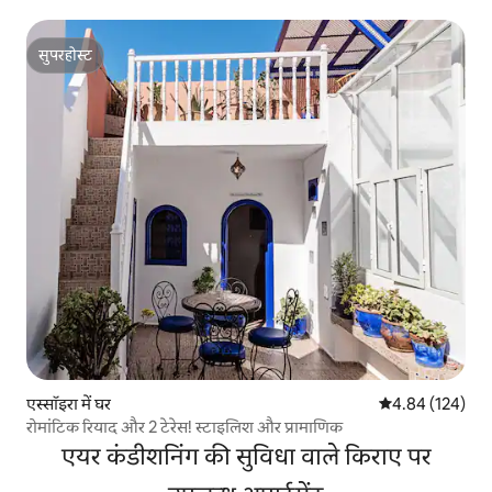
सुपरहोस्ट
सुपरहोस्ट
एस्सॉइरा में घर
औसत रेटिंग 5 में स
4.84 (124)
रोमांटिक रियाद और 2 टेरेस! स्टाइलिश और प्रामाणिक
एयर कंडीशनिंग की सुविधा वाले किराए पर