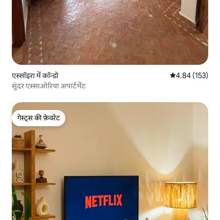
एस्सॉइरा में कॉन्डो
औसत रेटिंग 5 में स
4.84 (153)
सुंदर एस्साओरिया अपार्टमेंट
गेस्ट्स की फ़ेवरेट
गेस्ट्स की फ़ेवरेट