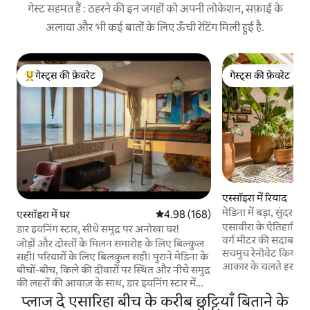
गेस्ट सहमत हैं : ठहरने की इन जगहों को अपनी लोकेशन, सफ़ाई के
अलावा और भी कई बातों के लिए ऊँची रेटिंग मिली हुई है.
गेस्ट्स की फ़ेवरेट
गेस्ट्स की फ़ेवरेट
गेस्ट्स का टॉप फ़ेवरेट
गेस्ट्स की फ़ेवरेट
एस्सॉइरा में रियाद
मेडिना में बड़ा, सुंदर औ
एस्सॉइरा में घर
औसत रेटिंग 5 में से 4.98, 168 समीक्षाएँ
4.98 (168)
एसावीरा के ऐतिहासिक 
डार इवनिंग स्टार, सीधे समुद्र पर अनोखा घर!
वर्ग मीटर की सदाबहार ख
जोड़ों और दोस्तों के मिलन समारोह के लिए बिल्कुल
सचमुच रेनोवेट किया गय
सही। परिवारों के लिए बिलकुल सही। पुराने मेडिना के
आकार के चलते हर मेहमा
बीचों-बीच, किले की दीवारों पर स्थित और नीचे समुद्र
मंज़िलों पर मौजूद 5 ए
की लहरों की आवाज़ के साथ, डार इवनिंग स्टार में
सराबोर रूफ़टॉप टेरेस
समुद्र के नज़ारे वाले 2 डीलक्स सुइट, एक अतिरिक्त
प्लाज दे एसारिहा बीच के करीब छुट्टियाँ बिताने के
ओएसिस है, जहाँ अरब, 
आरामदायक बेडरूम, समुद्र की ओर मुँह करके बनाई