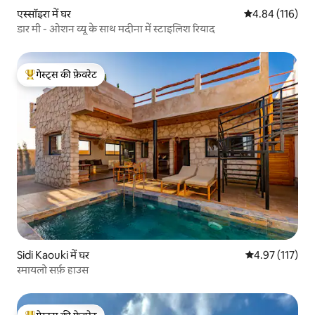
एस्सॉइरा में घर
औसत रेटिंग 5 में स
4.84 (116)
डार मी - ओशन व्यू के साथ मदीना में स्टाइलिश रियाद
गेस्ट्स की फ़ेवरेट
गेस्ट्स का टॉप फ़ेवरेट
Sidi Kaouki में घर
औसत रेटिंग 5 में स
4.97 (117)
स्मायलो सर्फ़ हाउस