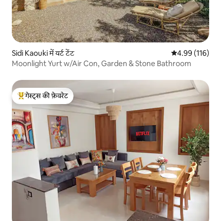
Sidi Kaouki में यर्ट टेंट
औसत रेटिंग 5 में स
4.99 (116)
Moonlight Yurt w/Air Con, Garden & Stone Bathroom
गेस्ट्स की फ़ेवरेट
गेस्ट्स का टॉप फ़ेवरेट