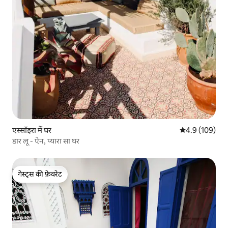
एस्सॉइरा में घर
औसत रेटिंग 5 में 
4.9 (109)
डार लू - ऐन, प्यारा सा घर
गेस्ट्स की फ़ेवरेट
गेस्ट्स की फ़ेवरेट