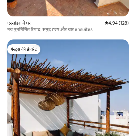
एस्सॉइरा में घर
औसत रेटिंग 5 में स
4.94 (128)
नव पुनर्निर्मित रियाद, समुद्र दृश्य और चार ensuites
गेस्ट्स की फ़ेवरेट
गेस्ट्स की फ़ेवरेट