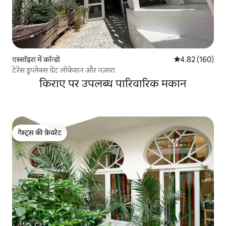
एस्सॉइरा में कॉन्डो
औसत रेटिंग 5 में स
4.82 (160)
टेरेस डुप्लेक्स ग्रेट लोकेशन और नज़ारा
किराए पर उपलब्ध पारिवारिक मकान
गेस्ट्स की फ़ेवरेट
गेस्ट्स की फ़ेवरेट