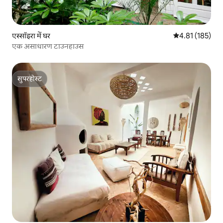
एस्सॉइरा में घर
औसत रेटिंग 5 में स
4.81 (185)
एक असाधारण टाउनहाउस
सुपरहोस्ट
सुपरहोस्ट