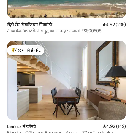
सेंट्रो सैन सेबस्टियन में कॉन्डो
औसत रेटिंग 5 में स
4.92 (235)
आकर्षक अपार्टमेंट। समुद्र का शानदार नज़ारा। ESS00508
गेस्ट्स की फ़ेवरेट
गेस्ट्स का टॉप फ़ेवरेट
Biarritz में कॉन्डो
औसत रेटिंग 5 में स
4.92 (142)
Biarritz - Côte des Basques - Appart. 70 m2 in duplex