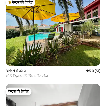
गेस्ट्स की फ़ेवरेट
गेस्ट्स का टॉप फ़ेवरेट
Bidart में कोठी
औसत रेटिंग 5 मे
5.0 (51)
कोठी डिज़ाइन पिस्किन और प्लेज
गेस्ट्स की फ़ेवरेट
गेस्ट्स की फ़ेवरेट