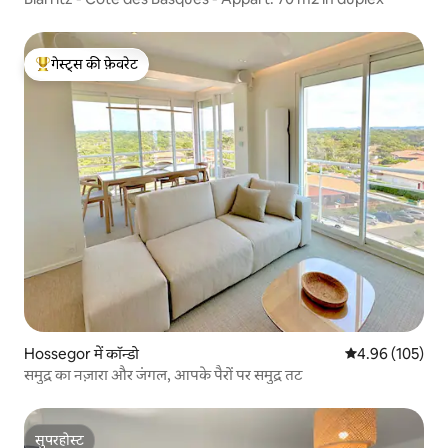
गेस्ट्स की फ़ेवरेट
गेस्ट्स का टॉप फ़ेवरेट
Hossegor में कॉन्डो
औसत रेटिंग 5 में स
4.96 (105)
समुद्र का नज़ारा और जंगल, आपके पैरों पर समुद्र तट
सुपरहोस्ट