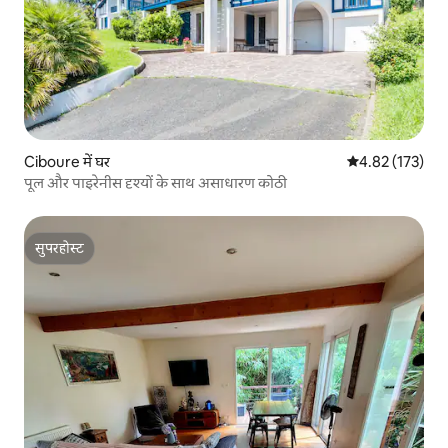
Ciboure में घर
औसत रेटिंग 5 में स
4.82 (173)
पूल और पाइरेनीस दृश्यों के साथ असाधारण कोठी
सुपरहोस्ट
सुपरहोस्ट