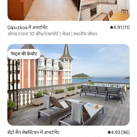
Gipuzkoa में अपार्टमेंट
औसत रेटिंग 5 में
4.91 (11)
ओल्ड टाउन| 10' बीच/एयरपोर्ट | लेज़र | स्थानीय जीवन
गेस्ट्स की फ़ेवरेट
गेस्ट्स की फ़ेवरेट
सेंट्रो सैन सेबस्टियन में अपार्टमेंट
औसत रेटिंग 5 में 
4.93 (96)