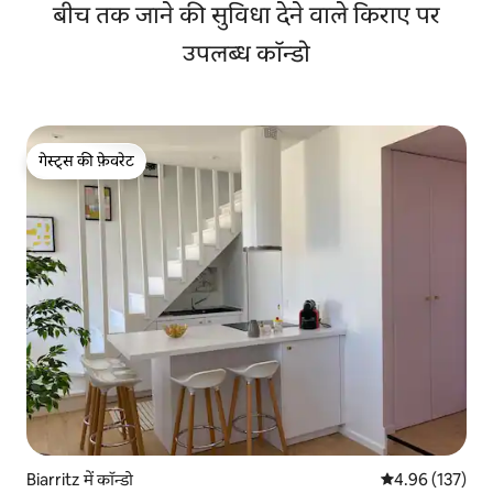
बीच तक जाने की सुविधा देने वाले किराए पर
उपलब्ध कॉन्डो
गेस्ट्स की फ़ेवरेट
गेस्ट्स की फ़ेवरेट
Biarritz में कॉन्डो
औसत रेटिंग 5 में स
4.96 (137)