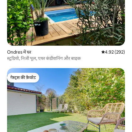
Ondres में घर
औसत रेटिंग 5 में स
4.92 (292)
स्टूडियो, निजी पूल, एयर कंडीशनिंग और बाइक
गेस्ट्स की फ़ेवरेट
गेस्ट्स की फ़ेवरेट