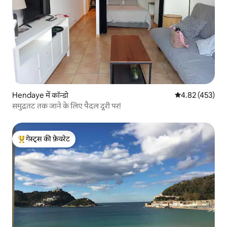
Hendaye में कॉन्डो
औसत रेटिंग 5 में स
4.82 (453)
समुद्रतट तक जाने के लिए पैदल दूरी पर!
गेस्ट्स की फ़ेवरेट
गेस्ट्स का टॉप फ़ेवरेट