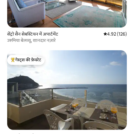
सेंट्रो सैन सेबस्टियन में अपार्टमेंट
औसत रेटिंग 5 में स
4.92 (126)
उरुमिया बेलव्यू, शानदार नज़ारे
गेस्ट्स की फ़ेवरेट
गेस्ट्स का टॉप फ़ेवरेट