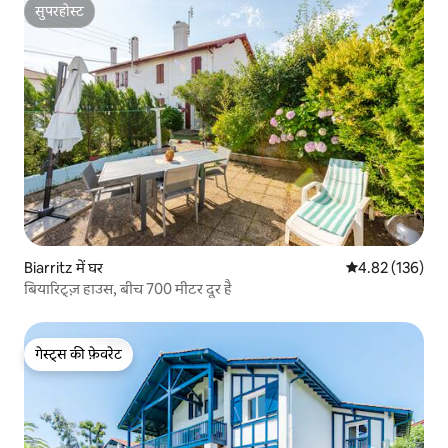
सुपरहोस्ट
सुपरहोस्ट
Biarritz में घर
औसत रेटिंग 5 में स
4.82 (136)
बियारिट्ज़ हाउस, बीच 700 मीटर दूर है
गेस्ट्स की फ़ेवरेट
गेस्ट्स की फ़ेवरेट