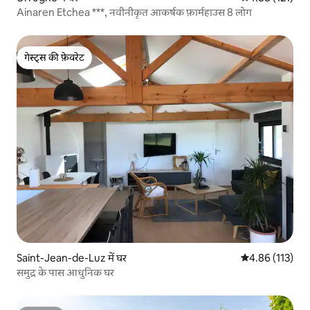
Ainaren Etchea ***, नवीनीकृत आकर्षक फ़ार्महाउस 8 लोग
गेस्ट्स की फ़ेवरेट
गेस्ट्स की फ़ेवरेट
Saint-Jean-de-Luz में घर
औसत रेटिंग 5 में स
4.86 (113)
समुद्र के पास आधुनिक घर