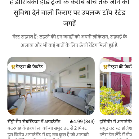
होंडार्रिबिको होंडार्ट्जा के करीब बीच तक जाने की
सुविधा देने वाली किराए पर उपलब्ध टॉप-रेटेड
जगहें
गेस्ट सहमत हैं : ठहरने की इन जगहों को अपनी लोकेशन, सफ़ाई के
अलावा और भी कई बातों के लिए ऊँची रेटिंग मिली हुई है.
गेस्ट्स की फ़ेवरेट
गेस्ट्स की फ़ेवरेट
गेस्ट्स का टॉप फ़ेवरेट
गेस्ट्स का टॉप फ़ेवरेट
सेंट्रो सैन सेबस्टियन में अपार्टमेंट
औसत रेटिंग 5 में से 4.99, 343 समीक्षाएँ
4.99 (343)
हॉसेगोर में अपार्टमेंट
बंदरगाह के दृश्य। ला कॉन्चा समुद्र तट से 2 मिनट
समुद्र तट स्टाइलिश अपा
छत
इस विशेष अपार्टमेंट में वह सब कुछ है जो आपको
प्लेस डेस लैंडै में मौज