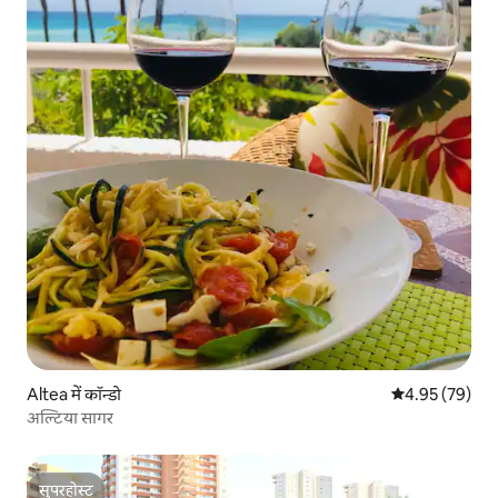
Altea में कॉन्डो
औसत रेटिंग 5 में 
4.95 (79)
अल्टिया सागर
सुपरहोस्ट