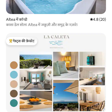
Altea में कॉन्डो
औसत रेटिंग 5 में
4.8 (20)
कासा डेल सोल। Altea में जकूज़ी और समुद्र के नज़ारे।
गेस्ट्स की फ़ेवरेट
गेस्ट्स का टॉप फ़ेवरेट