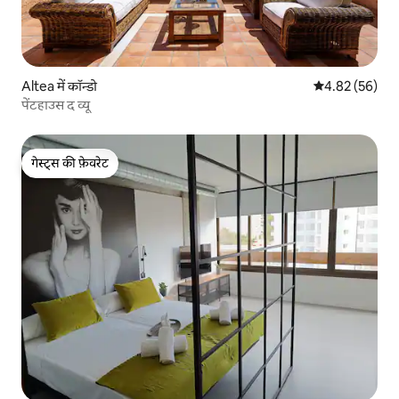
Altea में कॉन्डो
औसत रेटिंग 5 में 
4.82 (56)
पेंटहाउस द व्यू
गेस्ट्स की फ़ेवरेट
गेस्ट्स की फ़ेवरेट