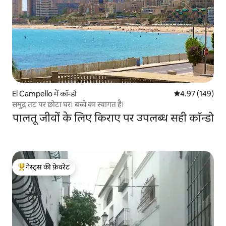
El Campello में कॉन्डो
औसत रेटिंग 5 में स
4.97 (149)
समुद्र तट पर छोटा घर। बच्चे का स्वागत है।
पालतू जीवों के लिए किराए पर उपलब्ध सही कॉन्डो
गेस्ट्स की फ़ेवरेट
गेस्ट्स का टॉप फ़ेवरेट