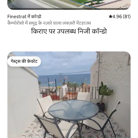
Finestrat में कॉन्डो
औसत रेटिंग 5 में 
4.96 (81)
कैम्पोरोसो में समुद्र के नज़ारे वाला लक्ज़री पेंटहाउस
किराए पर उपलब्ध निजी कॉन्डो
गेस्ट्स की फ़ेवरेट
गेस्ट्स की फ़ेवरेट