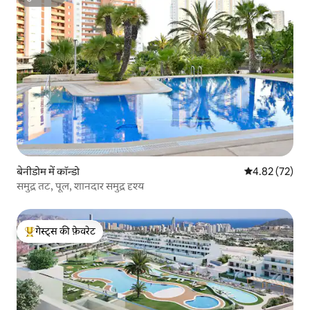
सुपरहोस्ट
बेनीडोम में कॉन्डो
औसत रेटिंग 5 में 
4.82 (72)
समुद्र तट, पूल, शानदार समुद्र दृश्य
गेस्ट्स की फ़ेवरेट
गेस्ट्स का टॉप फ़ेवरेट