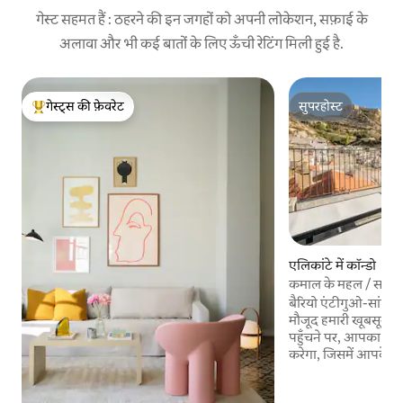
गेस्ट सहमत हैं : ठहरने की इन जगहों को अपनी लोकेशन, सफ़ाई के
अलावा और भी कई बातों के लिए ऊँची रेटिंग मिली हुई है.
गेस्ट्स की फ़ेवरेट
सुपरहोस्ट
गेस्ट्स का टॉप फ़ेवरेट
सुपरहोस्ट
एलिकांटे में कॉन्डो
कमाल के महल / समुद्र के
जिनमें टेरेस...
बैरियो एंटीगुओ-सांता क्र
मौजूद हमारी खूबसूरत प्र
पहुँचने पर, आपका स्व
करेगा, जिसमें आपके ठह
लिए ज़रूरी सभी सुविधा
अपार्टमेंट का 2025 मे