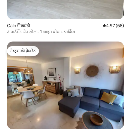
Calp में कॉन्डो
औसत रेटिंग 5 में 
4.97 (68)
अपार्टमेंट ग्रैन सोल - 1 लाइन बीच + पार्किंग
गेस्ट्स की फ़ेवरेट
गेस्ट्स की फ़ेवरेट