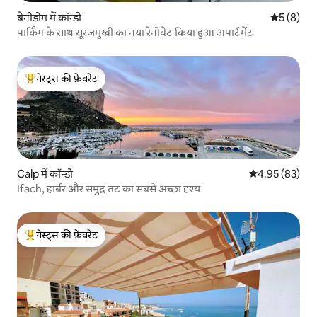
बेनीडोम में कॉन्डो
औसत रेटिंग 5
5 (8)
पार्किंग के साथ सूरजमुखी का नया रेनोवेट किया हुआ अपार्टमेंट
गेस्ट्स की फ़ेवरेट
गेस्ट्स का टॉप फ़ेवरेट
Calp में कॉन्डो
औसत रेटिंग 5 में 
4.95 (83)
Ifach, हार्बर और समुद्र तट का सबसे अच्छा दृश्य
गेस्ट्स की फ़ेवरेट
गेस्ट्स का टॉप फ़ेवरेट