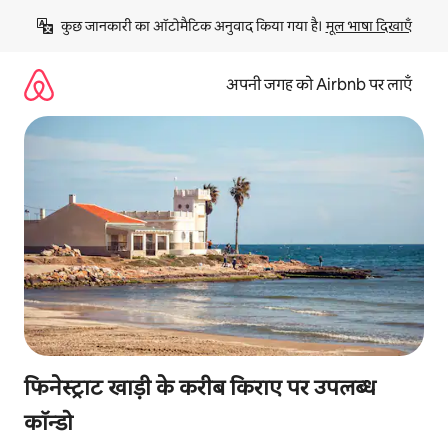
इसे
कुछ जानकारी का ऑटोमैटिक अनुवाद किया गया है। 
मूल भाषा दिखाएँ
छोड़कर
सीधा
कॉन्टेंट
अपनी जगह को Airbnb पर लाएँ
पर
जाएँ
फिनेस्ट्राट खाड़ी के करीब किराए पर उपलब्ध
कॉन्डो