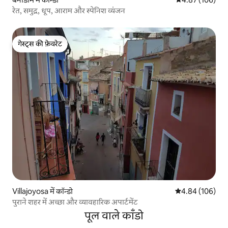
रेत, समुद्र, धूप, आराम और स्पेनिश व्यंजन
गेस्ट्स की फ़ेवरेट
गेस्ट्स की फ़ेवरेट
Villajoyosa में कॉन्डो
औसत रेटिंग 5 में स
4.84 (106)
पुराने शहर में अच्छा और व्यावहारिक अपार्टमेंट
पूल वाले काँडो