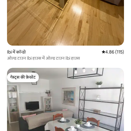
Ibi में कॉन्डो
औसत रेटिंग 5 में स
4.86 (115)
ओल्ड टाउन Ibi हाउस में ओल्ड टाउन Ibi हाउस
गेस्ट्स की फ़ेवरेट
गेस्ट्स की फ़ेवरेट