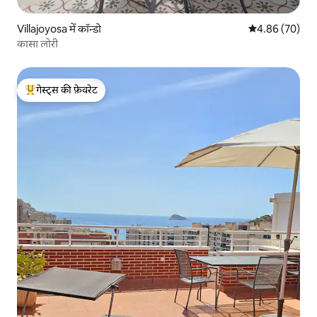
Villajoyosa में कॉन्डो
औसत रेटिंग 5 में 
4.86 (70)
कासा लोरी
गेस्ट्स की फ़ेवरेट
गेस्ट्स का टॉप फ़ेवरेट