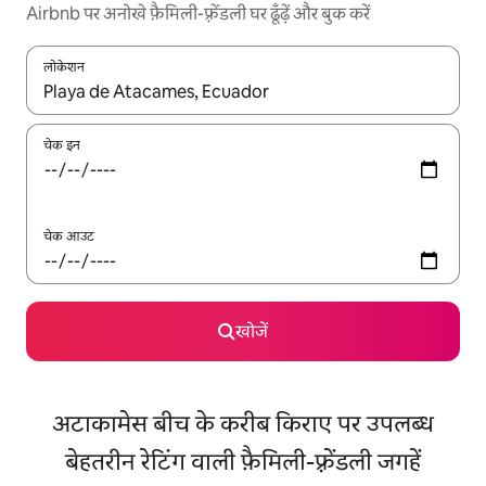
Airbnb पर अनोखे फ़ैमिली-फ़्रेंडली घर ढूँढ़ें और बुक करें
लोकेशन
नतीजों के उपलब्ध होने पर, अप और डाउन 'ऐरो की' का इस्तेमाल करके नेविगेट करें
चेक इन
चेक आउट
खोजें
अटाकामेस बीच के करीब किराए पर उपलब्ध
बेहतरीन रेटिंग वाली फ़ैमिली-फ़्रेंडली जगहें