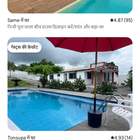
Same में घर
औसत रेटिंग 5 में 
4.87 (95)
निजी पूल वाला बीच हाउस डिज़ाइन करें/शांत और बड़ा-सा
गेस्ट्स की फ़ेवरेट
गेस्ट्स की फ़ेवरेट
Tonsupa में घर
औसत रेटिंग 5 में 
4.93 (14)