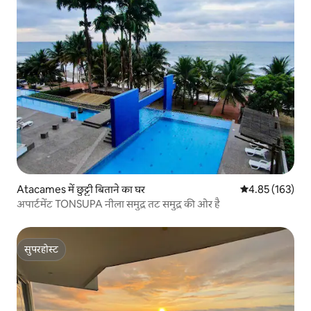
Atacames में छुट्टी बिताने का घर
औसत रेटिंग 5 में स
4.85 (163)
अपार्टमेंट TONSUPA नीला समुद्र तट समुद्र की ओर है
सुपरहोस्ट
सुपरहोस्ट