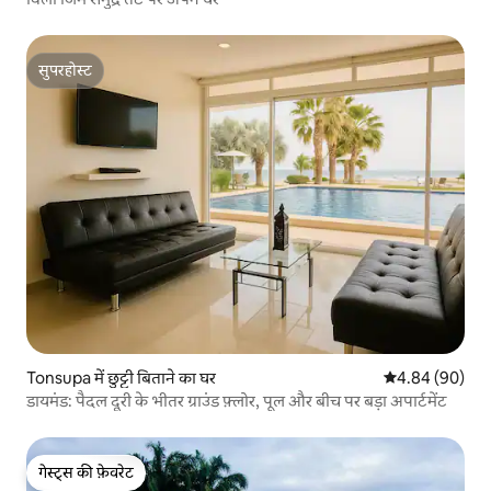
सुपरहोस्ट
सुपरहोस्ट
Tonsupa में छुट्टी बिताने का घर
औसत रेटिंग 5 में 
4.84 (90)
डायमंड: पैदल दूरी के भीतर ग्राउंड फ़्लोर, पूल और बीच पर बड़ा अपार्टमेंट
गेस्ट्स की फ़ेवरेट
गेस्ट्स की फ़ेवरेट