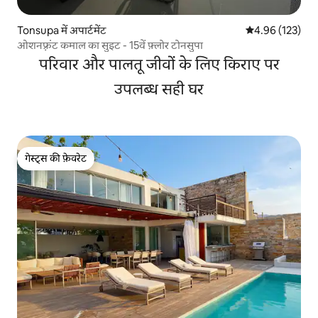
Tonsupa में अपार्टमेंट
औसत रेटिंग 5 में स
4.96 (123)
ओशनफ़्रंट कमाल का सुइट - 15वें फ़्लोर टोनसुपा
परिवार और पालतू जीवों के लिए किराए पर
उपलब्ध सही घर
गेस्ट्स की फ़ेवरेट
गेस्ट्स की फ़ेवरेट