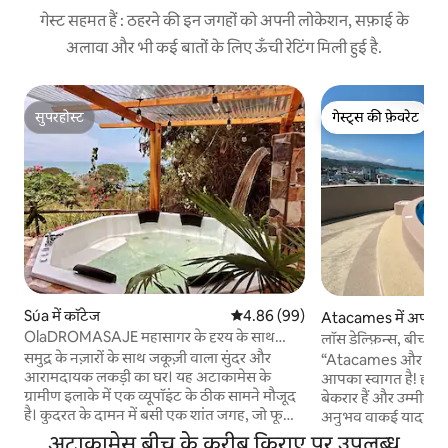
गेस्ट सहमत हैं : ठहरने की इन जगहों को अपनी लोकेशन, सफ़ाई के
अलावा और भी कई बातों के लिए ऊँची रेटिंग मिली हुई है.
सुपरहोस्ट
गेस्ट्स की फ़ेवरेट
सुपरहोस्ट
गेस्ट्स की फ़ेवरेट
Súa में कॉटेज
औसत रेटिंग 5 में से 4.86, 99 समीक्षाएँ
4.86 (99)
Atacames में अपार्टमे
OlaDROMASAJE महासागर के दृश्य के साथ
लॉस डेल्फ़िन्स, बीच से 
शानदार घर
और नज़ारे
समुद्र के नज़ारों के साथ जकूज़ी वाला सुंदर और
“Atacames और Edific
आरामदायक लकड़ी का घर। यह अटाकामेस के
आपका स्वागत है! हम 
ग्रामीण इलाके में एक व्यूपॉइंट के ठीक सामने मौजूद
बेकरार हैं और उम्मीद 
है। कुदरत के दामन में बसी एक शांत जगह, जो फूलों
अनुभव वाकई यादगार हो
से सजे रास्ते से होकर अटाकामेस बीच से 15 मिनट की
कोने से लुभावने नज़ारे द
अटाकामेस बीच के करीब किराए पर उपलब्ध