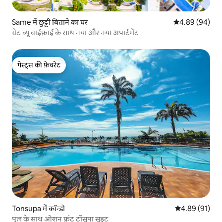
Same में छुट्टी बिताने का घर
औसत रेटिंग 5 में 
4.89 (94)
ग्रेट व्यू वाईफ़ाई के साथ नया और नया अपार्टमेंट
गेस्ट्स की फ़ेवरेट
गेस्ट्स की फ़ेवरेट
Tonsupa में कॉन्डो
औसत रेटिंग 5 में 
4.89 (91)
पूल के साथ ओशन फ़्रंट टोंसुपा सुइट