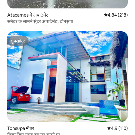
Atacames में अपार्टमेंट
औसत रेटिंग 5 में स
4.84 (218)
समंदर के सामने सुंदर अपार्टमेंट, टोनसुपा
सुपरहोस्ट
सुपरहोस्ट
Tonsupa में घर
औसत रेटिंग 5 में 
4.9 (110)
विला जिम समुद्र तट पर अपने घर