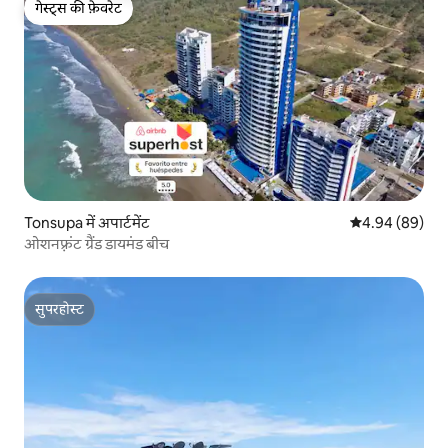
गेस्ट्स की फ़ेवरेट
गेस्ट्स की फ़ेवरेट
Tonsupa में अपार्टमेंट
औसत रेटिंग 5 में 
4.94 (89)
ओशनफ़्रंट ग्रैंड डायमंड बीच
सुपरहोस्ट
सुपरहोस्ट