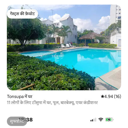
गेस्ट्स की फ़ेवरेट
गेस्ट्स की फ़ेवरेट
Tonsupa में घर
औसत रेटिंग 5 में 
4.94 (16)
11 लोगों के लिए टोंसुपा में घर, पूल, बारबेक्यू, एयर कंडीशनर
सुपरहोस्ट
सुपरहोस्ट