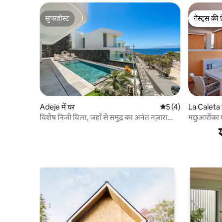
सुपरहोस्ट
गेस्ट्स की 
सुपरहोस्ट
गेस्ट्स की 
Adeje में घर
औसत रेटिंग 5 में से 5, 
5 (4)
La Caleta मे
विशेष निजी विला, जहाँ से समुद्र का अनंत नज़ारा
मछुआरोंका 
दिखता है