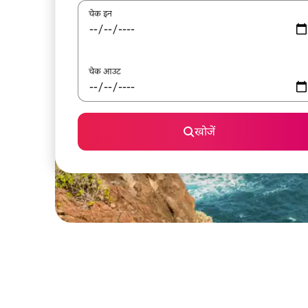
चेक इन
चेक आउट
खोजें