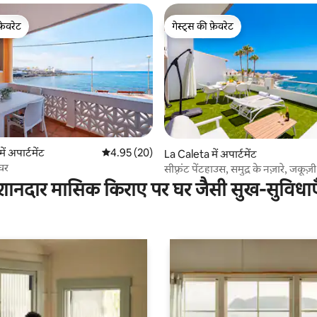
फ़ेवरेट
गेस्ट्स की फ़ेवरेट
फ़ेवरेट
गेस्ट्स की फ़ेवरेट
4 समीक्षाएँ
ं अपार्टमेंट
औसत रेटिंग 5 में से 4.95, 20 समीक्षाएँ
4.95 (20)
La Caleta में अपार्टमेंट
घर
सीफ़्रंट पेंटहाउस, समुद्र के नज़ारे, जकूज
शानदार मासिक किराए पर घर जैसी सुख-सुविधाए