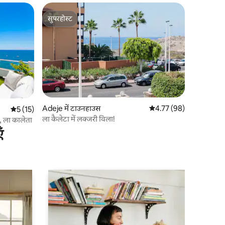
सुपरहोस्ट
सुपरहोस्ट
Adeje में टाउनहाउस
औसत रेटिंग 5 में से 4.77, 9
4.77 (98)
औसत रेटिंग 5 में से 5, 15 समीक्षाएँ
5 (15)
ला कैलेटा में लक्जरी विला!
़ी, ला कालेता
ँ