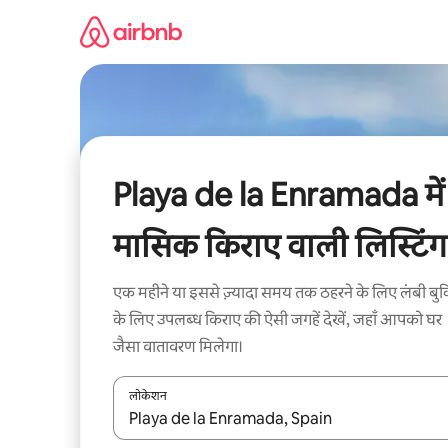
इसे
छोड़कर
सीधा
कॉन्टेंट
पर
जाएँ
Playa de la Enramada में
मासिक किराए वाली लिस्टिंग
एक महीने या इससे ज़्यादा समय तक ठहरने के लिए लंबी बुक
के लिए उपलब्ध किराए की ऐसी जगहें देखें, जहाँ आपको घर
जैसा वातावरण मिलेगा।
लोकेशन
नतीजों के उपलब्ध होने पर, अप और डाउन 'ऐरो की' का इस्तेमाल 