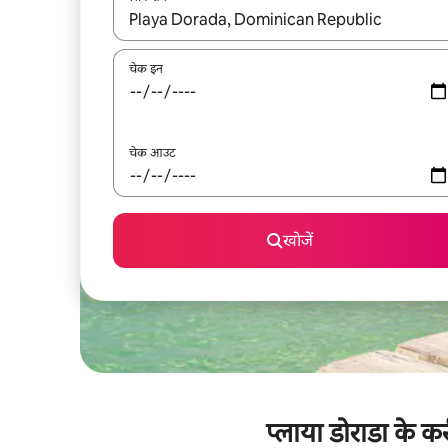
नतीजों के उपलब्ध होने पर, अप और डाउन 'ऐरो की' का इस्तेमाल 
चेक इन
चेक आउट
खोजें
प्लाया डोराडा के 