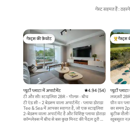
गेस्ट सहमत हैं : ठह
गेस्ट्स की फ़ेवरेट
गेस्ट्स 
गेस्ट्स की फ़ेवरेट
गेस्ट्स का 
प्युर्टो प्लाटा में अपार्टमेंट
औसत रेटिंग 5 में से 4.94, 54
4.94 (54)
प्युर्टो प्लाटा
टी और सी। स्टाइलिश 2BR - गोल्फ़ · बीच
लक्ज़री 2BR
रिज़ॉर्ट
टी एंड सी – 2 बेडरूम वाला अपार्टमेंट · प्लाया डोराडा
ग्रीन वन प्
Tee & Sea में आपका स्वागत है, जो एक स्टाइलिश
का समय 2p
2-बेडरूम वाला अपार्टमेंट है और विशिष्ट प्लाया डोराडा
बुटीक शैली क
कॉम्प्लेक्स में बीच से बस कुछ मिनट की पैदल दूरी पर
खूबसूरत नज़
मौजूद है। गोल्फ़ क्लब की पहली कतार में होने के
रिज़ॉर्ट का 