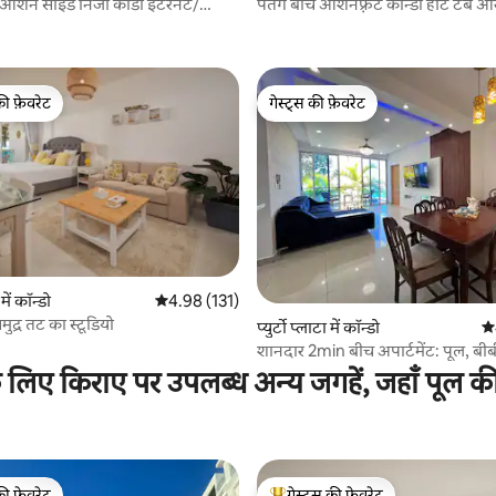
में ओशन साइड निजी कोंडो इंटरनेट/
पतंग बीच ओशनफ़्रंट कॉन
की फ़ेवरेट
गेस्ट्स की फ़ेवरेट
टॉप फ़ेवरेट
गेस्ट्स की फ़ेवरेट
ं कॉन्डो
औसत रेटिंग 5 में से 4.98, 131 समीक्षाएँ
4.98 (131)
समुद्र तट का स्टूडियो
 समीक्षाएँ
प्युर्टो प्लाटा में कॉन्डो
औस
शानदार 2min बीच अपार्टमेंट: पूल, बीब
सिटी सेंटर
 के लिए किराए पर उपलब्ध अन्य जगहें, जहाँ पूल क
की फ़ेवरेट
गेस्ट्स की फ़ेवरेट