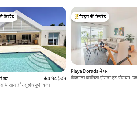
की फ़ेवरेट
गेस्ट्स की फ़ेवरेट
टॉप फ़ेवरेट
गेस्ट्स का टॉप फ़ेवरेट
Playa Dorada में घर
विला ला कासिता डोरादा एट ग्रीनवन, प्ल
में घर
औसत रेटिंग 5 में से 4.94, 50 समीक्षाएँ
4.94 (50)
 साथ शांत और सुरुचिपूर्ण विला