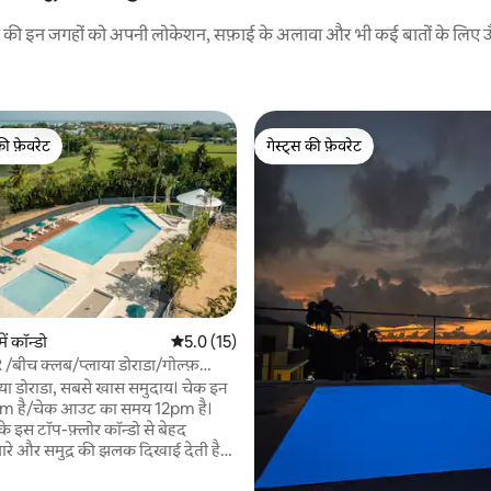
रने की इन जगहों को अपनी लोकेशन, सफ़ाई के अलावा और भी कई बातों के लिए ऊँची
की फ़ेवरेट
गेस्ट्स की फ़ेवरेट
टॉप फ़ेवरेट
गेस्ट्स की फ़ेवरेट
 समीक्षाएँ
 में कॉन्डो
औसत रेटिंग 5 में से 5.0, 15 समीक्षाएँ
5.0 (15)
 /बीच क्लब/प्लाया डोराडा/गोल्फ़
लाया डोराडा, सबसे खास समुदाय। चेक इन
m है/चेक आउट का समय 12pm है।
े इस टॉप-फ़्लोर कॉन्डो से बेहद
ारे और समुद्र की झलक दिखाई देती है।
सुकूनदेह माहौल, हमारे निजी बीच क्लब से