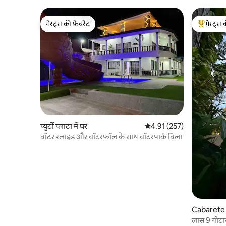
गेस्ट्स की फ़ेवरेट
गेस्ट्स 
गेस्ट्स की फ़ेवरेट
गेस्ट्स का 
प्युर्टो प्लाटा में घर
औसत रेटिंग 5 में से 4.91, 257
4.91 (257)
वॉटर स्लाइड और वॉटरफ़ॉल के साथ वॉटरपार्क विला
Cabarete म
लास 9 गोटास