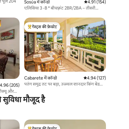
्डो हॉट टब और पूल 204
Sosúa में कॉन्डो
औसत रेटिंग 5 में से 4.91, 15
4.91 (154)
एलिसिया 3 -B * बीचफ़्रंट 2BR/2BA – तीसरी
मंज़िल की यूनिट
गेस्ट्स की फ़ेवरेट
गेस्ट्स का टॉप फ़ेवरेट
Cabarete में कॉन्डो
औसत रेटिंग 5 में से 4.94, 12
4.94 (127)
पतंग समुद्र तट पर बड़ा, उज्ज्वल शानदार किंग बेड
त रेटिंग 5 में से 4.96, 205 समीक्षाएँ
4.96 (205)
कोंडो
ीक्यू और
ी सुविधा मौजूद है
गेस्ट्स की फ़ेवरेट