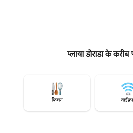
कारण, यह गोल्फ़र्स के लिए एक स्वप्नलोक जैसा है!
बस कुछ ही 
यह आधुनिक जगह एक आरामदायक और
गोल्फ़ कोर्
आरामदायक जगह प्रदान करती है: ✔️ पैदल दूरी का
करीब, रेस्टोर
बीच ✔️ फ़्रंट रो गोल्फ़ कोर्स रेस्टोरेंट ✔️ बंद करें 24
गेटेड पार्क
घंटे, सभी दिन की सुरक्षा के साथ ✔️ बीचफ़्रंट ✔️ पूल
पैदल दूरी प
का ऐक्सेस ✔️ मुफ़्त पार्किंग टी एंड सी आपका आदर्श
बिलकुल सही
रिट्रीट है।
शामिल है।
प्लाया डोराडा के करीब
किचन
वाईफ़