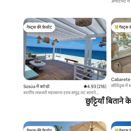
अपार्टमेंट 
वाईफ़ाई
गेस्ट्स की फ़ेवरेट
गेस्ट्स 
गेस्ट्स की फ़ेवरेट
गेस्ट्स का 
Cabarete मे
सीविंड्स में 
Sosúa में कॉन्डो
औसत रेटिंग 5 में से 4.93, 216
4.93 (216)
स्वर्गीय लक्जरी महासागर दृश्य समुद्र तट सामने
पेंटहाउस
छुट्टियाँ बिताने
गेस्ट्स की फ़ेवरेट
गेस्ट्स 