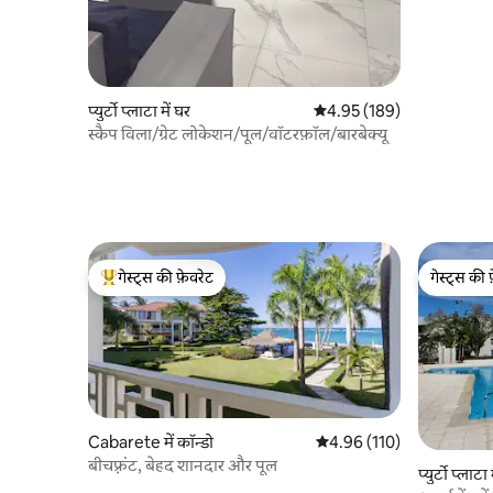
प्युर्टो प्लाटा में घर
औसत रेटिंग 5 में से 4.95, 189
4.95 (189)
स्कैप विला/ग्रेट लोकेशन/पूल/वॉटरफ़ॉल/बारबेक्यू
गेस्ट्स की फ़ेवरेट
गेस्ट्स की 
गेस्ट्स का टॉप फ़ेवरेट
गेस्ट्स की 
Cabarete में कॉन्डो
औसत रेटिंग 5 में से 4.96, 110
4.96 (110)
बीचफ़्रंट, बेहद शानदार और पूल
प्युर्टो प्लाटा