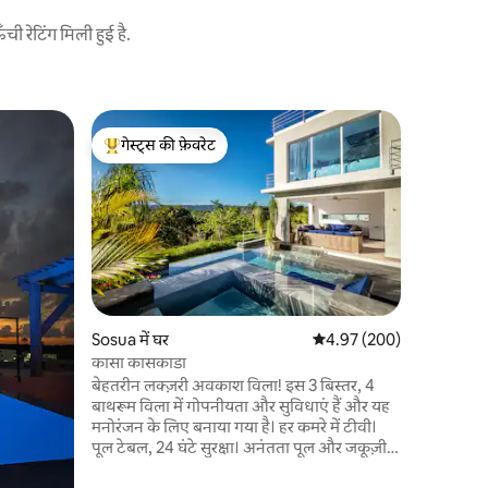
 रेटिंग मिली हुई है.
प्युर्टो प्लाट
गेस्ट्स की फ़ेवरेट
गेस्ट्स की
आधुनिक 1BR
गेस्ट्स का टॉप फ़ेवरेट
गेस्ट्स की
खोज खत्म हो गई है! अपनी अगल
रात भर सही र
हमारे आधुन
रखें। अपने 
सभी प्रमुख 
और मालेकॉन
प्यूर्टो प्ल
विकल्प नहीं 
Sosua में घर
औसत रेटिंग 5 में से 4.97, 200
4.97 (200)
जो 24 घंटे स
कासा कासकाडा
हवाई अड्डा
बेहतरीन लक्ज़री अवकाश विला! इस 3 बिस्तर, 4
बाथरूम विला में गोपनीयता और सुविधाएं हैं और यह
मनोरंजन के लिए बनाया गया है। हर कमरे में टीवी।
पूल टेबल, 24 घंटे सुरक्षा। अनंतता पूल और जकूज़ी
के खूबसूरत दृश्यों का आनंद लें एक अद्भुत अनुभव के