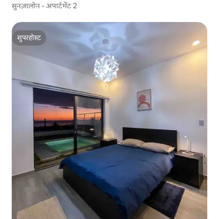
सुनज़ालोन - अपार्टमेंट 2
सुपरहोस्ट
सुपरहोस्ट