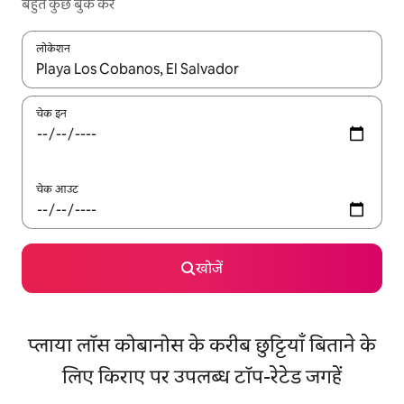
बहुत कुछ बुक करें
लोकेशन
नतीजों के उपलब्ध होने पर, अप और डाउन 'ऐरो की' का इस्तेमाल करके नेविगेट करें
चेक इन
चेक आउट
खोजें
प्लाया लॉस कोबानोस के करीब छुट्टियाँ बिताने के
लिए किराए पर उपलब्ध टॉप-रेटेड जगहें