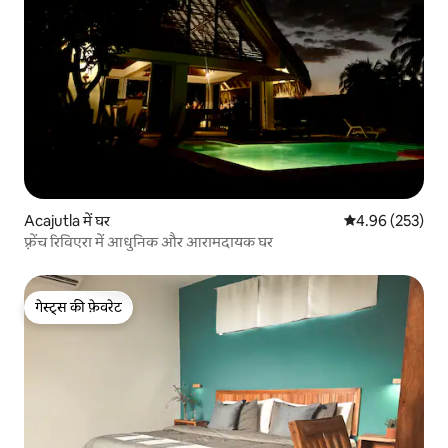
Acajutla में घर
औसत रेटिंग 5 में स
4.96 (253)
फ़्रेंच रिविएरा में आधुनिक और आरामदायक घर
गेस्ट्स की फ़ेवरेट
गेस्ट्स की फ़ेवरेट