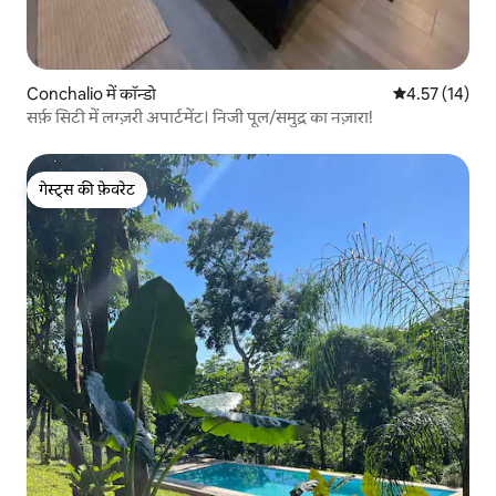
Conchalio में कॉन्डो
औसत रेटिंग 5 में 
4.57 (14)
सर्फ़ सिटी में लग्ज़री अपार्टमेंट। निजी पूल/समुद्र का नज़ारा!
गेस्ट्स की फ़ेवरेट
गेस्ट्स की फ़ेवरेट