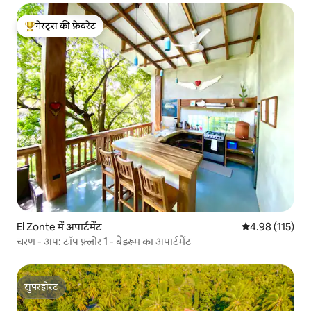
गेस्ट्स की फ़ेवरेट
गेस्ट्स का टॉप फ़ेवरेट
El Zonte में अपार्टमेंट
औसत रेटिंग 5 में स
4.98 (115)
चरण - अप: टॉप फ़्लोर 1 - बेडरूम का अपार्टमेंट
सुपरहोस्ट
सुपरहोस्ट