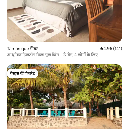
Tamanique में घर
औसत रेटिंग 5 में स
4.96 (141)
आधुनिक हिलटॉप विला पूल किंग + डे-बेड, 4 लोगों के लिए
गेस्ट्स की फ़ेवरेट
गेस्ट्स की फ़ेवरेट