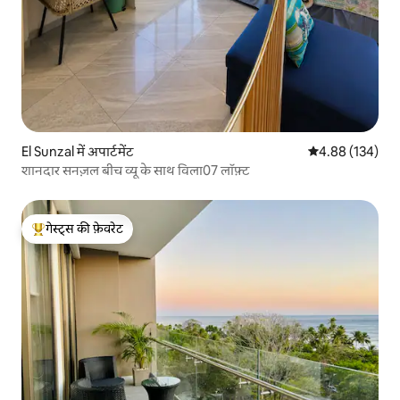
El Sunzal में अपार्टमेंट
औसत रेटिंग 5 में स
4.88 (134)
शानदार सनज़ल बीच व्यू के साथ विला07 लॉफ़्ट
गेस्ट्स की फ़ेवरेट
गेस्ट्स का टॉप फ़ेवरेट