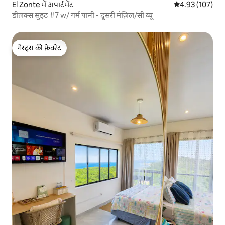
El Zonte में अपार्टमेंट
औसत रेटिंग 5 में स
4.93 (107)
डीलक्स सुइट #7 w/ गर्म पानी - दूसरी मंज़िल/सी व्यू
गेस्ट्स की फ़ेवरेट
गेस्ट्स की फ़ेवरेट