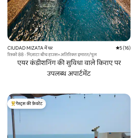
CIUDAD MIZATA में घर
औसत रेटिंग 5 
5 (16)
रिस्को 88 · मिज़ाटा बीच हाउस+अतिरिक्त इमारत/पूल
एयर कंडीशनिंग की सुविधा वाले किराए पर
उपलब्ध अपार्टमेंट
गेस्ट्स की फ़ेवरेट
गेस्ट्स का टॉप फ़ेवरेट