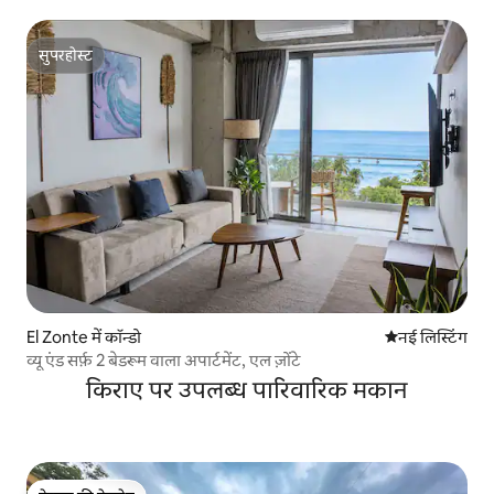
सुपरहोस्ट
सुपरहोस्ट
El Zonte में कॉन्डो
ठहरने की नई जग
नई लिस्टिंग
व्यू एंड सर्फ़ 2 बेडरूम वाला अपार्टमेंट, एल ज़ोंटे
किराए पर उपलब्ध पारिवारिक मकान