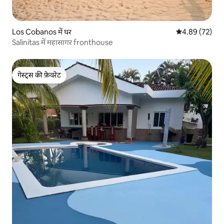
Los Cobanos में घर
औसत रेटिंग 5 में 
4.89 (72)
Salinitas में महासागर fronthouse
गेस्ट्स की फ़ेवरेट
गेस्ट्स की फ़ेवरेट