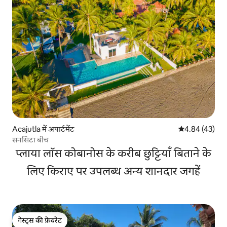
Acajutla में अपार्टमेंट
औसत रेटिंग 5 में 
4.84 (43)
सनसिटा बीच
प्लाया लॉस कोबानोस के करीब छुट्टियाँ बिताने के
लिए किराए पर उपलब्ध अन्य शानदार जगहें
गेस्ट्स की फ़ेवरेट
गेस्ट्स की फ़ेवरेट