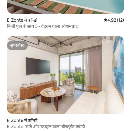
El Zonte में कॉन्डो
औसत रेटिंग 5 में 
4.92 (12)
निजी पूल के साथ 3 - बेडरूम वाला ओशनफ़्रंट
सुपरहोस्ट
सुपरहोस्ट
El Zonte में कॉन्डो
El Zonte: सर्फ़ और स्टाइल वाला बीचफ़्रंट कॉन्डो