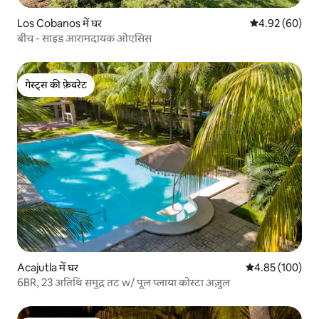
Los Cobanos में घर
औसत रेटिंग 5 में 
4.92 (60)
बीच - साइड आरामदायक ओएसिस
गेस्ट्स की फ़ेवरेट
गेस्ट्स की फ़ेवरेट
Acajutla में घर
औसत रेटिंग 5 में स
4.85 (100)
6BR, 23 अतिथि समुद्र तट w/ पूल प्लाया कोस्टा अज़ुल