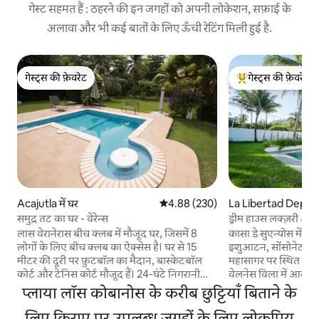
गेस्ट सहमत हैं : ठहरने की इन जगहों को अपनी लोकेशन, सफ़ाई के
अलावा और भी कई बातों के लिए ऊँची रेटिंग मिली हुई है.
गेस्ट्स की फ़ेवरेट
गेस्ट्स की फ़ेवरेट
गेस्ट्स की फ़ेवरेट
गेस्ट्स का टॉप फ़ेवरेट
Acajutla में घर
औसत रेटिंग 5 में से 4.88, 230 समीक्षाएँ
4.88 (230)
La Libertad Depart
समुद्र तट का घर - वेरेन्स
ड्रीम हाउस लक्ज़री ओ
लास वेरानेरास बीच क्लब में मौजूद घर, जिसमें 8
कासा डे सुएन्योस में आपका स्वा
लोगों के लिए बीच क्लब का ऐक्सेस है। घर से 15
इशुआटन, सोंसोनेट, एल 
मीटर की दूरी पर फ़ुटबॉल का मैदान, बास्केटबॉल
महासागर पर स्थित बिल्
कोर्ट और टेनिस कोर्ट मौजूद हैं। 24-घंटे निगरानी
वेलनेस विला में आराम करें। समुद्र के किना
वाला सुरक्षित, निजी स्थान। इसमें भरोसेमंद
इस आला दर्जे की प्रॉपर्
प्लाया लॉस कोबानोस के करीब छुट्टियाँ बिताने के
कर्मचारियों द्वारा दी जाने वाली हाउसकीपिंग सेवा
हैं, जहाँ से समुद्र, पू
शामिल है। COVID-19 प्रोटोकॉल की वजह से हर 2
लिए किराए पर उपलब्ध जगहों के लिए लोकप्रिय
नज़ारे दिखते हैं। बीच पर रोज़ सूर्योदय और सूर्यास्त के