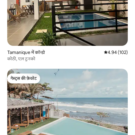
Tamanique में कॉन्डो
औसत रेटिंग 5 में स
4.94 (102)
कोठी, एल टुनको
गेस्ट्स की फ़ेवरेट
गेस्ट्स की फ़ेवरेट