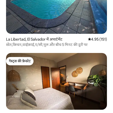
La Libertad, El Salvador में अपार्टमेंट
औसत रेटिंग 5 में स
4.95 (151)
खेत,किचन,वाईफ़ाई,ए/सी,पूल और बीच 5 मिनट की दूरी पर
गेस्ट्स की फ़ेवरेट
गेस्ट्स की फ़ेवरेट