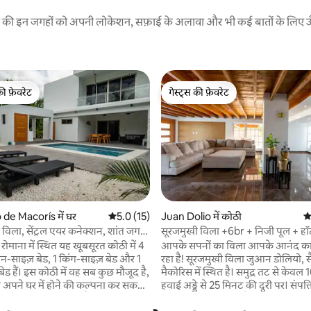
रने की इन जगहों को अपनी लोकेशन, सफ़ाई के अलावा और भी कई बातों के लिए ऊँची
की फ़ेवरेट
गेस्ट्स की फ़ेवरेट
टॉप फ़ेवरेट
गेस्ट्स की फ़ेवरेट
de Macorís में घर
औसत रेटिंग 5 में से 5.0, 15 समीक्षाएँ
5.0 (15)
Juan Dolio में कोठी
औ
विला, सेंट्रल एयर कनेक्शन, शांत जगह,
सूरजमुखी विला +6br + निजी पूल + हॉ
 समीक्षाएँ
ुविधा
वाईफ़ाई
 रोमाना में स्थित यह खूबसूरत कोठी में 4
आपके सपनों का विला आपके आनंद का
वीन-साइज़ बेड, 1 किंग-साइज़ बेड और 1
रहा है! सूरजमुखी विला जुआन डोलियो, सैन पेड्रो डी
ेड हैं। इस कोठी में वह सब कुछ मौजूद है,
मैकोरिस में स्थित है। समुद्र तट से केव
पने घर में होने की कल्पना कर सकते
हवाई अड्डे से 25 मिनट की दूरी पर। संपत्ति
ं 100% सुविधाएँ मौजूद हैं। तेज़ इंटरनेट।
हरा क्षेत्र, एक खेल का मैदान, बास्केटबॉल