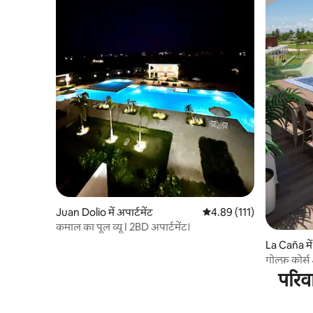
Juan Dolio में अपार्टमेंट
औसत रेटिंग 5 में से 4.89, 111
4.89 (111)
कमाल का पूल व्यू I 2BD अपार्टमेंट।
La Caña में 
गोल्फ़ कोर्स
परिव