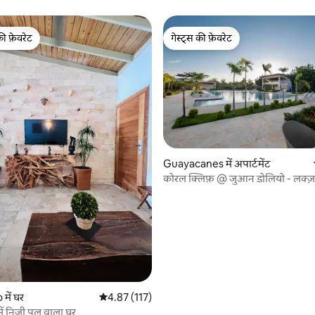
की फ़ेवरेट
गेस्ट्स की फ़ेवरेट
टॉप फ़ेवरेट
गेस्ट्स की फ़ेवरेट
 समीक्षाएँ
Guayacanes में अपार्टमेंट
कोरल क्लिफ़ @ जुआन डोलियो - लक्ज
व्यू, 3BR
में घर
औसत रेटिंग 5 में से 4.87, 117 समीक्षाएँ
4.87 (117)
में निजी पूल वाला घर