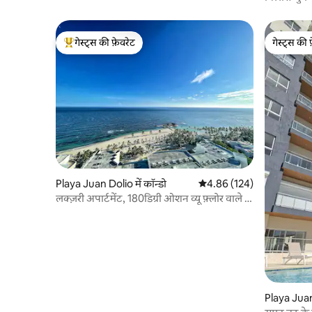
गेस्ट्स की फ़ेवरेट
गेस्ट्स की 
गेस्ट्स का टॉप फ़ेवरेट
गेस्ट्स की 
Playa Juan Dolio में कॉन्डो
औसत रेटिंग 5 में से 4.86, 124
4.86 (124)
लक्ज़री अपार्टमेंट, 180डिग्री ओशन व्यू फ़्लोर वाले 4
लोग 19
Playa Juan 