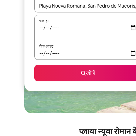
नतीजों के उपलब्ध होने पर, अप और डाउन 'ऐरो की' का इस्तेमाल 
चेक इन
चेक आउट
खोजें
प्लाया न्यूवा रोमान