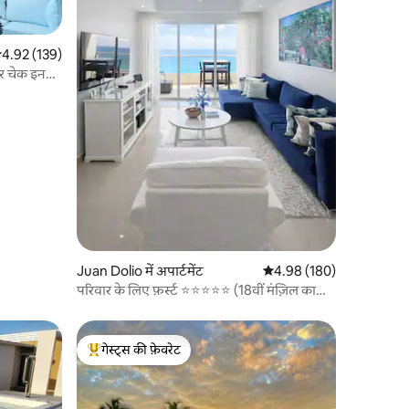
सत रेटिंग 5 में से 4.92, 139 समीक्षाएँ
4.92 (139)
और चेक इन
Juan Dolio में अपार्टमेंट
औसत रेटिंग 5 में से 4.98, 18
4.98 (180)
परिवार के लिए फ़र्स्ट ⭐️⭐️⭐️⭐️⭐️ (18वीं मंज़िल का
लक्ज़री अपार्टमेंट)
गेस्ट्स की फ़ेवरेट
गेस्ट्स का टॉप फ़ेवरेट