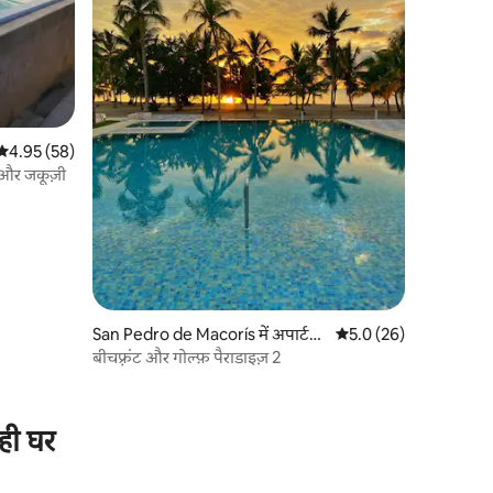
औसत रेटिंग 5 में से 4.95, 58 समीक्षाएँ
4.95 (58)
 और जकूज़ी
San Pedro de Macorís में अपार्ट
औसत रेटिंग 5 में से 5.0, 2
5.0 (26)
मेंट
बीचफ़्रंट और गोल्फ़ पैराडाइज़ 2
ही घर