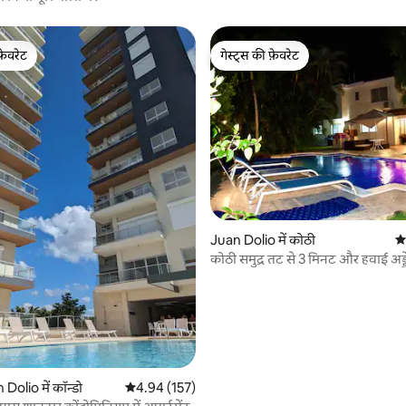
फ़ेवरेट
गेस्ट्स की फ़ेवरेट
फ़ेवरेट
गेस्ट्स की फ़ेवरेट
 समीक्षाएँ
Juan Dolio में कोठी
औस
कोठी समुद्र तट से 3 मिनट और हवाई अड्ड
की दूरी पर
Dolio में कॉन्डो
औसत रेटिंग 5 में से 4.94, 157 समीक्षाएँ
4.94 (157)