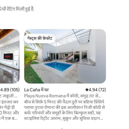
 रेटिंग मिली हुई है.
Playa Nuev
गेस्ट्स की फ़ेवरेट
सुपरहोस्ट
मरीना सुईट
गेस्ट्स की फ़ेवरेट
सुपरहोस्ट
🌴 Aura Mar
समुद्र तट औ
खूबसूरत टा
अनुभव का आ
दूर रहने और
लिए डिज़ाइन किया ग
आराम, शा
संयोजन है, ज
सत रेटिंग 5 में से 4.89, 105 समीक्षाएँ
4.89 (105)
La Caña में घर
औसत रेटिंग 5 में से 4.94, 7
4.94 (72)
के लिए एकदम सही है। ☀
ट जकूज़ी +
Playa Nueva Romana में कोठी, समुद्र तट से
और अविस्मर
सीढ़ियाँ।
 इंतजार कर
बीच से सिर्फ़ 5 मिनट की पैदल दूरी पर बहिया प्रिंसिपे
स्वर्ग में आ
प्लाया नुएवा रोमाना की इस आलीशान निजी कोठी से
ल 10 मिनट और
बचें। परिवारों और समूहों के लिए बिल्कुल सही, यह
 में एक बड़ा
स्टाइलिश रिट्रीट आराम, सुकून और सुविधा प्रदान
 कोर्ट,
करता है। आपको 🌊 क्या पसंद आएगा: ✔ निजी पूल