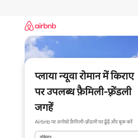
इसे
छोड़कर
सीधा
कॉन्टेंट
पर
जाएँ
प्लाया न्यूवा रोमान में किराए
पर उपलब्ध फ़ैमिली-फ़्रेंडली
जगहें
Airbnb पर अनोखे फ़ैमिली-फ़्रेंडली घर ढूँढ़ें और बुक करें
लोकेशन