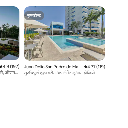
सुपरहोस्ट
सुपरहोस्ट
औसत रेटिंग 5 में से 4.9, 197 समीक्षाएँ
4.9 (197)
Juan Dolio San Pedro de Mac
औसत रेटिंग 5 में से 4.77, 11
4.77 (119)
oris में अपार्टमेंट
़री, ओशन
सुरुचिपूर्ण एक्वा मरीन अपार्टमेंट जुआन डोलियो