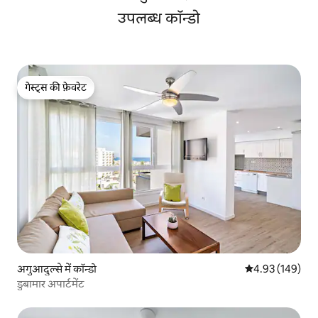
उपलब्ध कॉन्डो
गेस्ट्स की फ़ेवरेट
गेस्ट्स की फ़ेवरेट
अगुआदुल्से में कॉन्डो
औसत रेटिंग 5 में स
4.93 (149)
डुबामार अपार्टमेंट