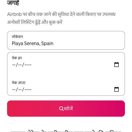
जगहें
Airbnb पर बीच तक जाने की सुविधा देने वाली किराए पर उपलब्ध
अनोखी लिस्टिंग ढूँढ़ें और बुक करें
लोकेशन
नतीजों के उपलब्ध होने पर, अप और डाउन 'ऐरो की' का इस्तेमाल करके नेविगेट करें
चेक इन
चेक आउट
खोजें