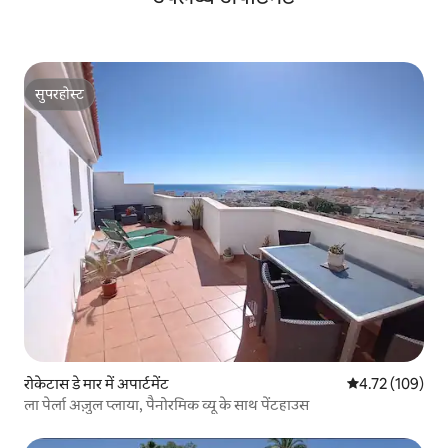
सुपरहोस्ट
सुपरहोस्ट
रोकेटास डे मार में अपार्टमेंट
औसत रेटिंग 5 में स
4.72 (109)
ला पेर्ला अज़ुल प्लाया, पैनोरमिक व्यू के साथ पेंटहाउस