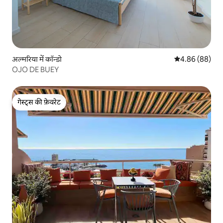
अल्मरिया में कॉन्डो
औसत रेटिंग 5 में 
4.86 (88)
OJO DE BUEY
गेस्ट्स की फ़ेवरेट
गेस्ट्स की फ़ेवरेट