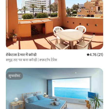
रोकेटास डे मार में कॉन्डो
औसत रेटिंग 5 में 
4.76 (21)
समुद्र तट पर बना कॉन्डो | रूफ़टॉप टेरेस
सुपरहोस्ट
सुपरहोस्ट