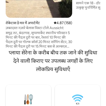
सामने एक 18 - होल वाला
उत्कृष्ट पुनर्निर्मित सु
प्राकृतिक क्षेत्र है। ब
स्विमिंग पूल के साथ सम
लिविंग रूम में 56 इंच का
रोकेटास डे मार में अपार्टमेंट
औसत रेटिंग 5 में से 4.87, 158 समीक्षाएँ
4.87 (158)
तेज़ और शक्तिशाली वाई
ज़बरदस्त नज़ारे बेलास विस्टा टोले Aussicht
वाले गद्दे, एंमा ब्रांड वाले बड़े बेड। अल्म
समुद्र तट, बंदरगाह, सुपरमार्केट स्थानीय परिवहन 5
से 30 मिनट की दूरी पर मौ
मिनट की पैदल दूरी पर बार, रेस्तरां 10 मिनट की
दुकानें, बार वगैरह के 
पैदल दूरी पर गोल्फ कोर्स 20 मिनट शॉपिंग सेंटर, 30
मिनट की पैदल दूरी पर 15 मिनट बस से अल्काज़बा
किला 45 मिनट बस से समुद्र तट, बंदरगाह,
प्लाया सेरेना के करीब बीच तक जाने की सुविधा
सुपरमार्केट, स्थानीय परिवहन 5 मिनट की पैदल दूरी
पर बार और रेस्तरां 10 मिनट की दूरी पर, गोल्फ कोर्स
देने वाली किराए पर उपलब्ध जगहों के लिए
20 मिनट की दूरी पर शॉपिंग सेंटर 30 मिनट की दूरी
लोकप्रिय सुविधाएँ
पर समुद्र तट, बंदरगाह, सुपरमार्केट, टैक्सी, बस 5
मिनट पैदल गोल्फ कोर्स 20 मिनट शॉपिंग सेंटर 30
मिनट की पैदल दूरी पर या बस से 15 मिनट की दूरी
पर अल्मेरिया में अल्काज़बा बस से 45 मिनट