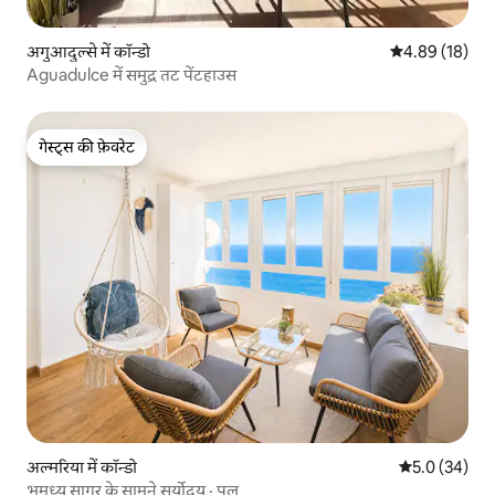
अगुआदुल्से में कॉन्डो
औसत रेटिंग 5 में 
4.89 (18)
Aguadulce में समुद्र तट पेंटहाउस
गेस्ट्स की फ़ेवरेट
गेस्ट्स की फ़ेवरेट
अल्मरिया में कॉन्डो
औसत रेटिंग 5 में
5.0 (34)
भूमध्य सागर के सामने सूर्योदय · पूल