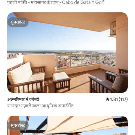
पहली पंक्ति - महासागर के दृश्य - Cabo de Gata Y Golf
सुपरहोस्ट
सुपरहोस्ट
अल्मेरिमार में कॉन्डो
औसत रेटिंग 5 में स
4.81 (117)
शानदार नज़ारों वाला आधुनिक अपार्टमेंट
सुपरहोस्ट
सुपरहोस्ट