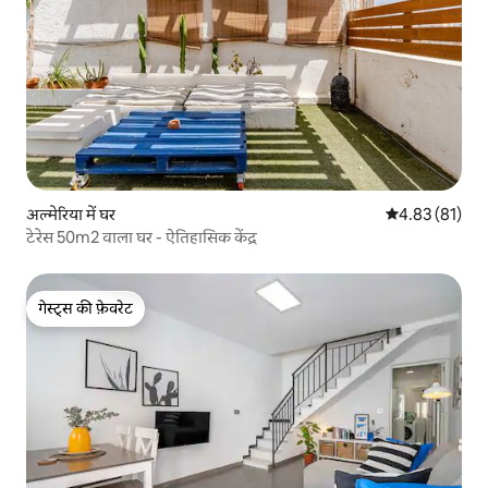
अल्मेरिया में घर
औसत रेटिंग 5 में 
4.83 (81)
टेरेस 50m2 वाला घर - ऐतिहासिक केंद्र
गेस्ट्स की फ़ेवरेट
गेस्ट्स की फ़ेवरेट