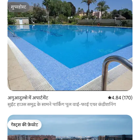
सुपरहोस्ट
सुपरहोस्ट
अगुआदुल्से में अपार्टमेंट
औसत रेटिंग 5 में स
4.84 (170)
सुईट हाउस समुद्र के सामने पार्किंग पूल वाई-फाई एयर कंडीशनिंग
गेस्ट्स की फ़ेवरेट
गेस्ट्स की फ़ेवरेट