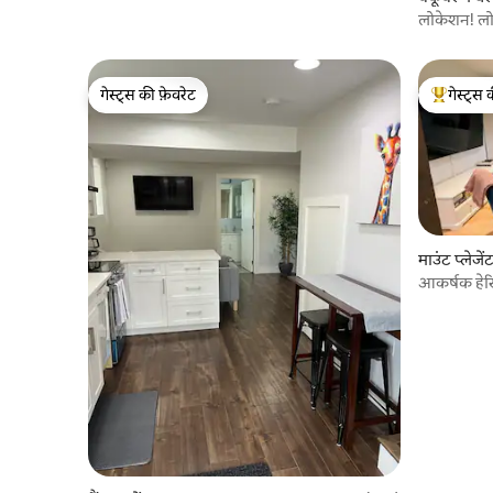
बेडरूम वाला घर
लोकेशन! लोक
गेस्ट्स की फ़ेवरेट
गेस्ट्स 
गेस्ट्स की फ़ेवरेट
गेस्ट्स का 
माउंट प्लेजेंट
आकर्षक हेर
Pleasant•