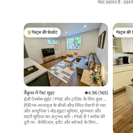
गेस्ट सहमत हैं : ठह
गेस्ट्स की फ़ेवरेट
गेस्ट्स की 
गेस्ट्स का टॉप फ़ेवरेट
गेस्ट्स की 
वैंकूवर में गेस्ट सुइट
औसत रेटिंग 5 में से 4.96, 165
4.96 (165)
​ईज़ी ऐक्सेस सुईट | PNE और ट्रांज़िट के लिए कुछ ही
कदम दूर
हेस्टिंग्स-सनराइज़ के बीचों-बीच स्थित रोशनी से भरा
और आधुनिक 1-बेड सुइट! सुविधा, सुगम्यता और
शहरी सुविधा का अनुभव करें। • PNE से 1 ब्लॉक की
दूरी पर : फ़ेस्टिवल, इवेंट और कॉन्सर्ट के लिए
बिल्कुल सही। • ग्राउंड फ़्लोर: बिना सीढ़ियों वाला और