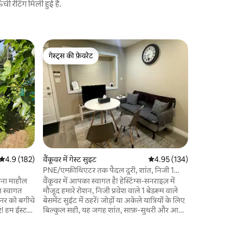
 रेटिंग मिली हुई है.
वैंकूवर में घ
गेस्ट्स की फ़ेवरेट
गेस्ट्स की
ब्राइट एंड म
गेस्ट्स की फ़ेवरेट
गेस्ट्स की
इस लॉफ़्ट 
आरामदायक 
आकर्षक केब
साइज़ बेड 
करने के लिए आदर्श 
पूरा किचन
बाथरूम है। जीवंत कमर्शियल ड्राइव से दूर, आप
वैंकूवर के 
दुकानों से 
औसत रेटिंग 5 में से 4.9, 182 समीक्षाएँ
4.9 (182)
वैंकूवर में गेस्ट सुइट
औसत रेटिंग 5 में से 4.95, 13
4.95 (134)
मिनट की पैदल दूरी 
आरामदायक 
PNE/एम्फ़ीथिएटर तक पैदल दूरी, शांत, निजी 1
मेज़बानी कर
बेडरूम वाला सुईट
ताना माहौल
वैंकूवर में आपका स्वागत है! हेस्टिंग्स-सनराइज़ में
ा स्वागत
मौजूद हमारे रोशन, निजी प्रवेश वाले 1 बेडरूम वाले
िनर को बगीचे
बेसमेंट सुईट में ठहरें। जोड़ों या अकेले यात्रियों के लिए
ँ! हम ईस्ट
बिल्कुल सही, यह जगह शांत, साफ़-सुथरी और आराम
्टोरेंट से
के लिए सोच-समझकर तैयार की गई है। आप