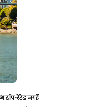
्ध टॉप-रेटेड जगहें