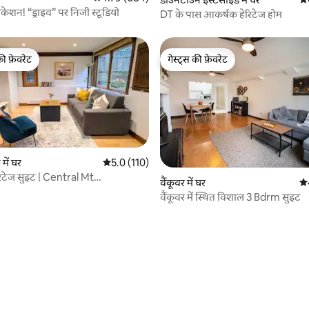
ेशन! “ड्राइव” पर निजी स्टूडियो
DT के पास आकर्षक हेरिटेज होम
की फ़ेवरेट
गेस्ट्स की फ़ेवरेट
टॉप फ़ेवरेट
गेस्ट्स की फ़ेवरेट
 में घर
औसत रेटिंग 5 में से 5.0, 110 समीक्षाएँ
5.0 (110)
िटेज सुइट | Central Mt
वैंकूवर में घर
औस
1BR
वैंकूवर में स्थित विशाल 3 Bdrm सुइट