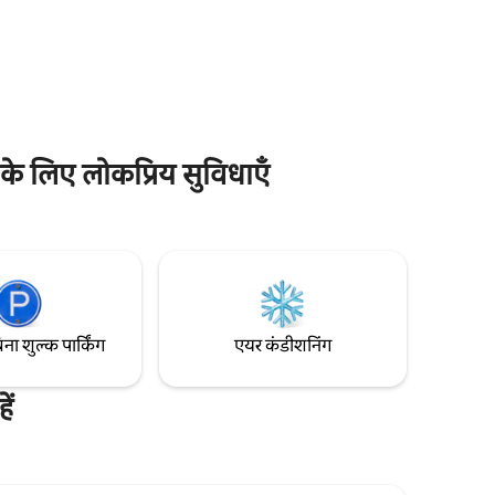
प्लेलैंड/PNE और फ़्रीडम मोबाइल एम्फ़ीथिएटर से
 मिनट की
बस थोड़ी ही दूरी पर हैं और आस-पास कैफ़े, रेस्टोरेंट,
पार्क और दुकानें मौजूद हैं। यह वैंकूवर के डाउनटाउन,
ी पर हैं।
रोजर्स एरिना और BC प्लेस से 20 मिनट की आसान
िसलर और
ड्राइव की दूरी पर है और कार-रहित दिनों के लिए
 से पहुँचा
ट्रांज़िट के विकल्प पास में ही मौजूद हैं।
ं के लिए लोकप्रिय सुविधाएँ
िना शुल्क पार्किंग
एयर कंडीशनिंग
ें