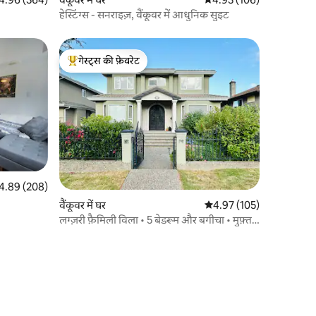
हेस्टिंग्स - सनराइज़, वैंकूवर में आधुनिक सुइट
गेस्ट्स की फ़ेवरेट
गेस्ट्स का टॉप फ़ेवरेट
त रेटिंग 5 में से 4.89, 208 समीक्षाएँ
4.89 (208)
वैंकूवर में घर
औसत रेटिंग 5 में से 4.97, 10
4.97 (105)
लग्ज़री फ़ैमिली विला • 5 बेडरूम और बगीचा • मुफ़्त
पार्किंग