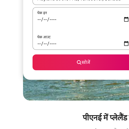
चेक इन
चेक आउट
खोजें
पीएनई में प्लेलैं