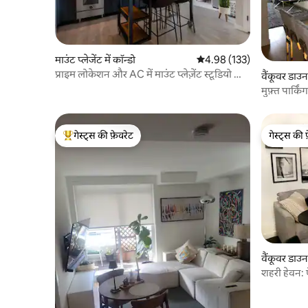
माउंट प्लेजेंट में कॉन्डो
औसत रेटिंग 5 में से 4.98, 133
4.98 (133)
प्राइम लोकेशन और AC में माउंट प्लेज़ेंट स्टूडियो को
वैंकूवर डाउन
साफ़ करें
मुफ़्त पार्कि
गेस्ट्स की फ़ेवरेट
गेस्ट्स की 
गेस्ट्स का टॉप फ़ेवरेट
गेस्ट्स की 
वैंकूवर डाउन
शहरी हेवन: 