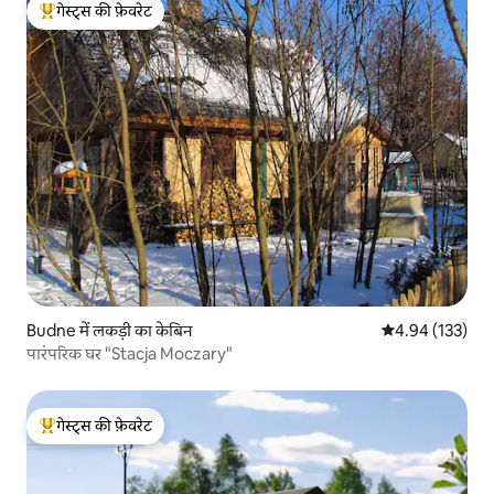
गेस्ट्स की फ़ेवरेट
गेस्ट्स का टॉप फ़ेवरेट
Budne में लकड़ी का केबिन
औसत रेटिंग 5 में स
4.94 (133)
पारंपरिक घर "Stacja Moczary"
गेस्ट्स की फ़ेवरेट
गेस्ट्स का टॉप फ़ेवरेट