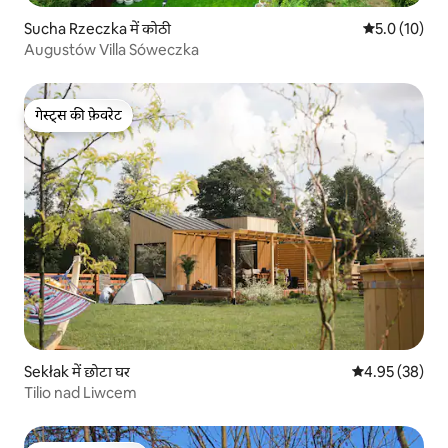
Sucha Rzeczka में कोठी
औसत रेटिंग 5 मे
5.0 (10)
Augustów Villa Sóweczka
गेस्ट्स की फ़ेवरेट
गेस्ट्स की फ़ेवरेट
Sekłak में छोटा घर
औसत रेटिंग 5 में 
4.95 (38)
Tilio nad Liwcem