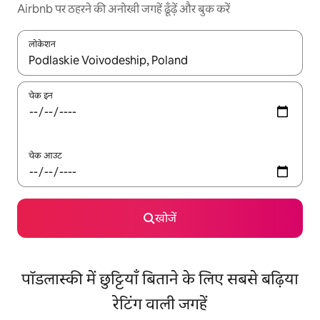
Airbnb पर ठहरने की अनोखी जगहें ढूँढ़ें और बुक करें
लोकेशन
नतीजों के उपलब्ध होने पर, अप और डाउन 'ऐरो की' का इस्तेमाल करके नेविगेट करें
चेक इन
चेक आउट
खोजें
पॉडलास्की में छुट्टियाँ बिताने के लिए सबसे बढ़िया
रेटिंग वाली जगहें