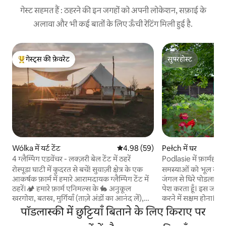
गेस्ट सहमत हैं : ठहरने की इन जगहों को अपनी लोकेशन, सफ़ाई के
अलावा और भी कई बातों के लिए ऊँची रेटिंग मिली हुई है.
गेस्ट्स की फ़ेवरेट
सुपरहोस्ट
गेस्ट्स का टॉप फ़ेवरेट
सुपरहोस्ट
Wólka में यर्ट टेंट
औसत रेटिंग 5 में से 4.98, 59 समीक्षाएँ
4.98 (59)
Pełch में घर
4 ग्लैम्पिंग एडवेंचर - लक्ज़री बेल टेंट में ठहरें
Podlasie में फ़ार्महाउस
रोस्पूडा घाटी में कुदरत से बचें! सुवाज़ी क्षेत्र के एक
समस्याओं को भूल जाओ! 
आकर्षक फ़ार्म में हमारे आरामदायक ग्लैम्पिंग टेंट में
जंगल से घिरे पोडलासी 
ठहरें।🏕️ हमारे फ़ार्म एनिमल्स के 🐇 अनुकूल
पेश करता हूँ। इस जगह 
खरगोश, बतख, मुर्गियाँ (ताज़े अंडों का आनंद लें),
करने में सक्षम होना। म
टट्टू, बछड़े, मछली से भरा तालाब और मधुमक्खियों से
विशेष उपयोग के लिए 
पॉडलास्की में छुट्टियाँ बिताने के लिए किराए पर
गूंजते हुए मधुमक्खियों से मिलें। हमारे टेंट एक
मीटर की दूरी पर स्थित 