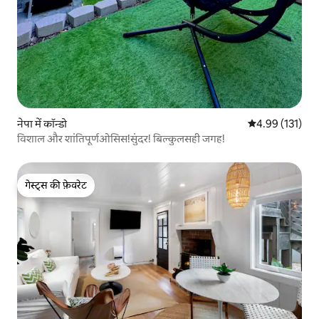
नेपा में कॉन्डो
औसत रेटिंग 5 में स
4.99 (131)
विशाल और शांतिपूर्णओसिस!सुंदर! बिल्कुलसही जगह!
गेस्ट्स की फ़ेवरेट
गेस्ट्स की फ़ेवरेट