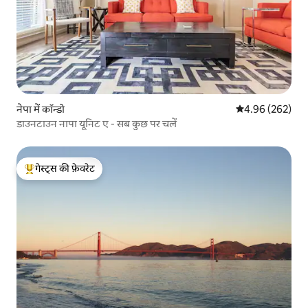
नेपा में कॉन्डो
औसत रेटिंग 5 में स
4.96 (262)
डाउनटाउन नापा यूनिट ए - सब कुछ पर चलें
गेस्ट्स की फ़ेवरेट
गेस्ट्स का टॉप फ़ेवरेट