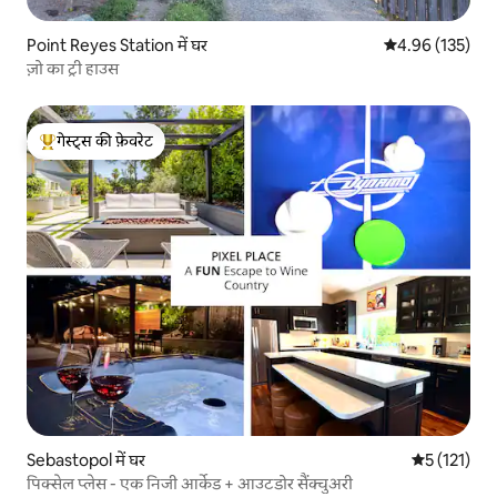
Point Reyes Station में घर
औसत रेटिंग 5 में स
4.96 (135)
ज़ो का ट्री हाउस
गेस्ट्स की फ़ेवरेट
गेस्ट्स का टॉप फ़ेवरेट
Sebastopol में घर
औसत रेटिंग 5 म
5 (121)
पिक्सेल प्लेस - एक निजी आर्केड + आउटडोर सैंक्चुअरी