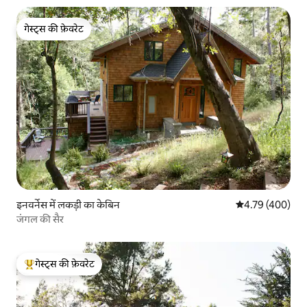
गेस्ट्स की फ़ेवरेट
गेस्ट्स की फ़ेवरेट
इनवर्नेस में लकड़ी का केबिन
औसत रेटिंग 5 में स
4.79 (400)
जंगल की सैर
गेस्ट्स की फ़ेवरेट
गेस्ट्स का टॉप फ़ेवरेट