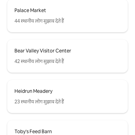
निजी चट्टान की दीवारों, स्लेट टाइल फ़र्श वाले क्षेत्र
की ओर जाता है, जिसमें दोहरी सिर वाला आउटडोर
Palace Market
शावर और हॉट टब है। पूरे आकार के वॉशर, ड्रायर,
44 स्थानीय लोग सुझाव देते हैं
यूटिलिटी सिंक और लिनन स्टोरेज के साथ आपके
इस्तेमाल के लिए एक लॉन्ड्री रूम है। बाहर आपको
टेबल, कुर्सियों और छाते के साथ एक पत्थर का
आँगन मिलेगा। दो कारों के लिए एक कारपोर्ट है।
हमारा बेटा, डेविड, एक छोटे से अलग केबिन में
प्रॉपर्टी में रहता है और मैनेजर और केयरटेकर के रूप में
Bear Valley Visitor Center
काम करता है। सबसे अधिक संभावना है कि वह
Airbnb पर और आपके पूरे प्रवास के दौरान आपके
42 स्थानीय लोग सुझाव देते हैं
संपर्क में रहेगा। कृपया इस लिस्टिंग में घर के नियम
और आपके आने पर प्रवेश द्वार पर डेस्क पर मौजूद
सुविधाओं के बारे में निर्देश पढ़ें।
Heidrun Meadery
23 स्थानीय लोग सुझाव देते हैं
Toby's Feed Barn