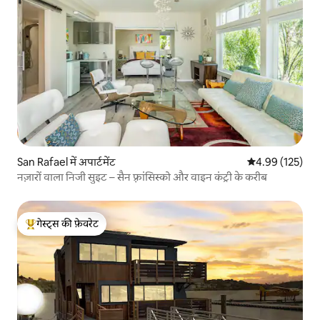
San Rafael में अपार्टमेंट
औसत रेटिंग 5 में स
4.99 (125)
नज़ारों वाला निजी सुइट – सैन फ़्रांसिस्को और वाइन कंट्री के करीब
गेस्ट्स की फ़ेवरेट
गेस्ट्स का टॉप फ़ेवरेट