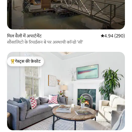
मिल वैली में अपार्टमेंट
औसत रेटिंग 5 में स
4.94 (290)
सौसालिटो के रिचर्डसन बे पर अस्थायी कॉन्डो 'सी'
गेस्ट्स की फ़ेवरेट
गेस्ट्स का टॉप फ़ेवरेट