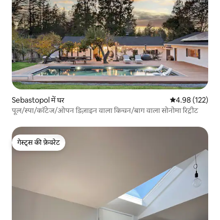
Sebastopol में घर
औसत रेटिंग 5 में स
4.98 (122)
पूल/स्पा/कॉटेज/ओपन डिज़ाइन वाला किचन/बाग वाला सोनोमा रिट्रीट
गेस्ट्स की फ़ेवरेट
गेस्ट्स की फ़ेवरेट