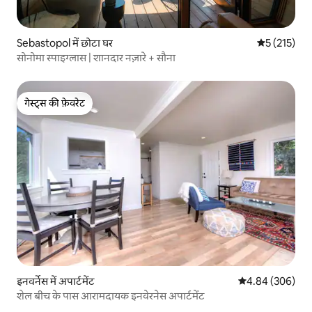
Sebastopol में छोटा घर
औसत रेटिंग 5 म
5 (215)
सोनोमा स्पाइग्लास | शानदार नज़ारे + सौना
गेस्ट्स की फ़ेवरेट
गेस्ट्स की फ़ेवरेट
इनवर्नेस में अपार्टमेंट
औसत रेटिंग 5 में स
4.84 (306)
शेल बीच के पास आरामदायक इनवेरनेस अपार्टमेंट