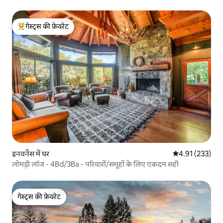
गेस्ट्स की फ़ेवरेट
गेस्ट्स का टॉप फ़ेवरेट
इनवर्नेस में घर
औसत रेटिंग 5 में स
4.91 (233)
लोमड़ी लॉज - 4Bd/3Ba - परिवारों/समूहों के लिए एकदम सही
गेस्ट्स की फ़ेवरेट
गेस्ट्स की फ़ेवरेट