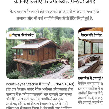
के लिए किराए पर उपलब्ध टॉप-रेटेड जगहें
गेस्ट सहमत हैं : ठहरने की इन जगहों को अपनी लोकेशन, सफ़ाई के
अलावा और भी कई बातों के लिए ऊँची रेटिंग मिली हुई है.
गेस्ट्स की फ़ेवरेट
गेस्ट्स की फ़ेवरेट
गेस्ट्स का टॉप फ़ेवरेट
गेस्ट्स की फ़ेवरेट
इनवर्नेस में लकड़ी का 
केबिन पनाहगाह Treet
Point Reyes Station में लकड़ी
औसत रेटिंग 5 में से 4.9, 848 समीक्षाएँ
4.9 (848)
इस वन कॉटेज में बाहर 
का केबिन
हॉट टब के साथ पॉइंट रेयेस अनोखा क्रीकसाइड होम
अनोखे निवास में देहाती
वास्तव में स्थानीय कलाकारों और खजाने द्वारा कला
अलग पैटर्न, लकड़ी क
और शिल्प से भरी स्थानीय सामग्रियों का एक
की लकड़ी जलने वाला स्
अनोखा, सौर ऊर्जा से चलने वाला घर, जिसे हमने
साथ एक पिछवाड़े आँगन है। रोमांटि
दुनिया भर से इकट्ठा किया है। मेहमानों द्वारा "एशियाई