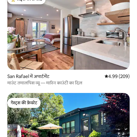
गेस्ट्स का टॉप फ़ेवरेट
San Rafael में अपार्टमेंट
औसत रेटिंग 5 में स
4.99 (209)
माउंट तमालपिस व्यू — मारिन काउंटी का दिल
गेस्ट्स की फ़ेवरेट
गेस्ट्स की फ़ेवरेट