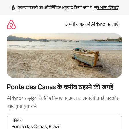
इसे
कुछ जानकारी का ऑटोमैटिक अनुवाद किया गया है। 
मूल भाषा दिखाएँ
छोड़कर
सीधा
कॉन्टेंट
अपनी जगह को Airbnb पर लाएँ
पर
जाएँ
Ponta das Canas के करीब ठहरने की जगहें
Airbnb पर छुट्टियों के लिए किराए पर उपलब्ध अनोखी जगहें, घर और
बहुत कुछ बुक करें
लोकेशन
नतीजों के उपलब्ध होने पर, अप और डाउन 'ऐरो की' का इस्तेमाल करके नेविगेट करें