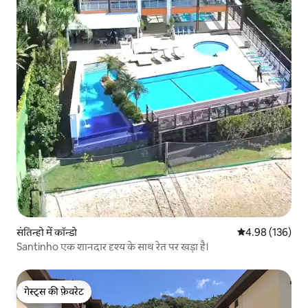
संतिन्हो में कॉन्डो
औसत रेटिंग 5 में स
4.98 (136)
Santinho एक शानदार दृश्य के साथ रेत पर खड़ा है।
गेस्ट्स की फ़ेवरेट
गेस्ट्स की फ़ेवरेट