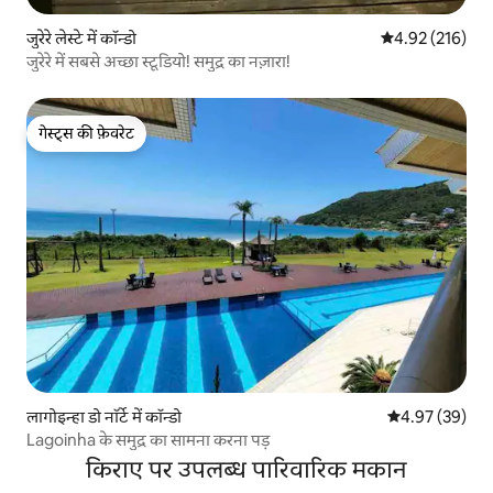
जुरेरे लेस्टे में कॉन्डो
औसत रेटिंग 5 में स
4.92 (216)
जुरेरे में सबसे अच्छा स्टूडियो! समुद्र का नज़ारा!
गेस्ट्स की फ़ेवरेट
गेस्ट्स की फ़ेवरेट
लागोइन्हा डो नॉर्टे में कॉन्डो
औसत रेटिंग 5 में 
4.97 (39)
Lagoinha के समुद्र का सामना करना पड़
किराए पर उपलब्ध पारिवारिक मकान