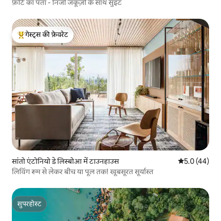
फ़ोर्ट का पता - निजी जकूज़ी के साथ सुइट
गेस्ट्स की फ़ेवरेट
गेस्ट्स का टॉप फ़ेवरेट
सांतो एंटोनियो डे लिस्बोआ में टाउनहाउस
औसत रेटिंग 5 में
5.0 (44)
लिविंग रूम से लेकर बीच या पूल तक! खूबसूरत सूर्यास्त
सुपरहोस्ट
सुपरहोस्ट