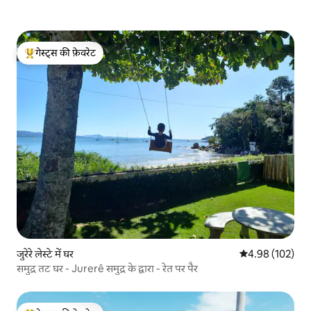
गेस्ट्स की फ़ेवरेट
गेस्ट्स का टॉप फ़ेवरेट
जुरेरे लेस्टे में घर
औसत रेटिंग 5 में स
4.98 (102)
समुद्र तट घर - Jurerê समुद्र के द्वारा - रेत पर पैर