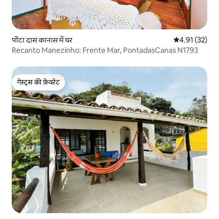
पोंटा दास कानास में घर
औसत रेटिंग 5 में 
4.91 (32)
Recanto Manezinho: Frente Mar, PontadasCanas N1793
गेस्ट्स की फ़ेवरेट
गेस्ट्स की फ़ेवरेट