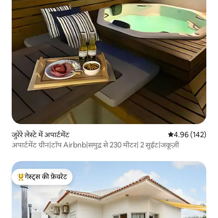
जुरेरे लेस्टे में अपार्टमेंट
औसत रेटिंग 5 में स
4.96 (142)
अपार्टमेंट ग्रीन|टॉप Airbnb|समुद्र से 230 मीटर| 2 सुईट|जकूज़ी
गेस्ट्स की फ़ेवरेट
गेस्ट्स का टॉप फ़ेवरेट