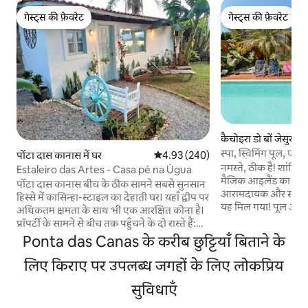
गेस्ट्स की फ़ेवरेट
गेस्ट्स की फ़ेवरेट
गेस्ट्स की फ़ेवरेट
गेस्ट्स की फ़ेवरेट
कैचोइरा डो बों जेसुस में
स्पा, स्विमिंग पूल, एल
पोंटा दास कानास में घर
औसत रेटिंग 5 में से 4.93, 240 समीक्षाएँ
4.93 (240)
घर
नमस्ते, ठीक है! शांति
Estaleiro das Artes - Casa pé na Úgua
मैजिक आइलैंड का आनं
पोंटा दास कानास बीच के ठीक सामने सबसे सुनसान
आरामदायक और स्मार्
हिस्से में कासिन्हा-स्टाइल का देहाती घर। यहाँ द्वीप पर
यह मिल गया! पूल और स
अधिकतम क्षमता के साथ भी एक आरक्षित कोना है।
काकोएरा डो बोम जीसस 
प्रॉपर्टी के सामने से बीच तक पहुँचने के दो रास्ते हैं:
पानी बेहद साफ़ है, रेत 
सड़क के किनारे (300 मीटर); या, जिन्हें बाहर घूमना
Ponta das Canas के करीब छुट्टियाँ बिताने के
का नज़ारा देखते ही बनता है। आस-पड़ोस म
पसंद है, उनके लिए लैगून (खारे पानी वाला) के
की दुकानें हैं : बाज़ार, फ
किनारे, जहाँ से शानदार नज़ारे दिखाई देते हैं और
लिए किराए पर उपलब्ध जगहों के लिए लोकप्रिय
आपको यह पसंद आएगा।
समुद्री पक्षी भरे पड़े होते हैं। उन लोगों के लिए बिल्कुल
Claro 500 गार्डा सोल और
सुविधाएँ
सही, जिन्हें कुदरत पसंद है। बेडरूम की खिड़की, जहाँ
और एलेक्सा और कराओक
से लैगून का खूबसूरत नज़ारा दिखाई देता है। यहाँ