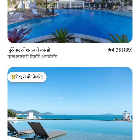
जुरेरे इंटरनेशनल में कॉन्डो
औसत रेटिंग 5 में स
4.95 (189)
फ़ुल लक्ज़री रिज़ॉर्ट अपार्टमेंट
गेस्ट्स की फ़ेवरेट
गेस्ट्स का टॉप फ़ेवरेट