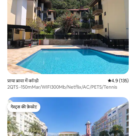
प्राया ब्रावा में कॉन्डो
औसत रेटिंग 5 में 
4.9 (135)
2QTS -150mMar/WIFI300Mb/Netflix/AC/PETS/Tennis
गेस्ट्स की फ़ेवरेट
गेस्ट्स की फ़ेवरेट