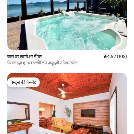
बारा दा लागोआ में घर
औसत रेटिंग 5 में स
4.97 (102)
पैराडाइज़ हाउस फ़्लोरिपा जकूज़ी ओशनफ़्रंट
गेस्ट्स की फ़ेवरेट
गेस्ट्स की फ़ेवरेट