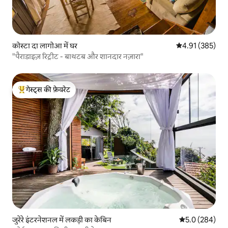
कोस्टा दा लागोआ में घर
औसत रेटिंग 5 में स
4.91 (385)
"पैराडाइज़ रिट्रीट - बाथटब और शानदार नज़ारा"
गेस्ट्स की फ़ेवरेट
गेस्ट्स का टॉप फ़ेवरेट
जुरेरे इंटरनेशनल में लकड़ी का केबिन
औसत रेटिंग 5 में 
5.0 (284)