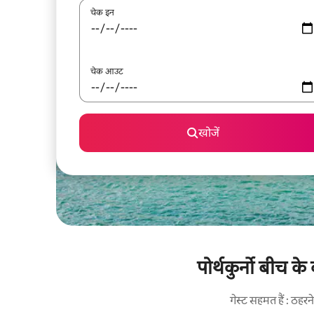
चेक इन
चेक आउट
खोजें
पोर्थकुर्नो बीच क
गेस्ट सहमत हैं : ठह