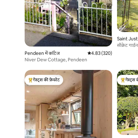
Saint Just 
सीक्रेट गार्
Pendeen में कॉटेज
औसत रेटिंग 5 में से 4.83, 320
4.83 (320)
Niver Dew Cottage, Pendeen
गेस्ट्स की फ़ेवरेट
गेस्ट्स 
गेस्ट्स का टॉप फ़ेवरेट
गेस्ट्स का 