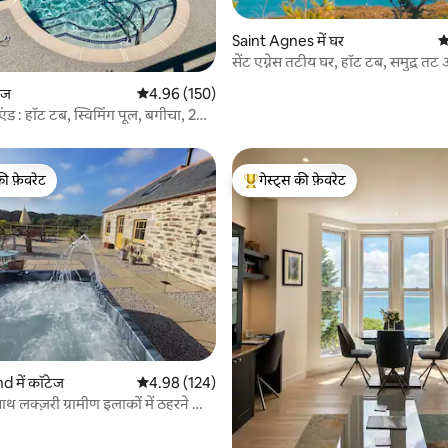
Saint Agnes में घर
औ
सेंट एग्नेस तटीय घर, हॉट टब, समुद्र तट 
 समीक्षाएँ
ेज
औसत रेटिंग 5 में से 4.96, 150 समीक्षाएँ
4.96 (150)
 एंड : हॉट टब, स्विमिंग पूल, बगीचा, 2
की फ़ेवरेट
गेस्ट्स की फ़ेवरेट
टॉप फ़ेवरेट
गेस्ट्स का टॉप फ़ेवरेट
 समीक्षाएँ
 में कॉटेज
औसत रेटिंग 5 में से 4.98, 124 समीक्षाएँ
4.98 (124)
थ लक्ज़री ग्रामीण इलाकों में ठहरने की