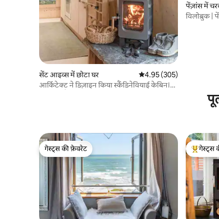
पेंज़ांस में च
विलोब्रुक | पे
सेंट आइव्स में छोटा घर
औसत रेटिंग 5 में से 4.95, 305
4.95 (305)
आर्किटेक्ट ने डिज़ाइन किया स्कैंडिनेवियाई केबिन।
बीच तक पैदल दूरी।
पू
गेस्ट्स की फ़ेवरेट
गेस्ट्स 
गेस्ट्स की फ़ेवरेट
गेस्ट्स का 