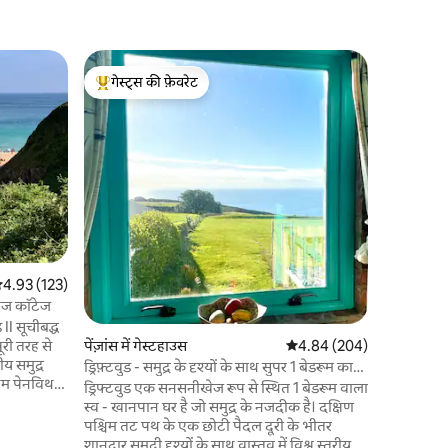
Saint Levan
गेस्ट्स की फ़ेवरेट
गेस्ट्स
गेस्ट्स का टॉप फ़ेवरेट
गेस्ट्स का
अटलांटिक व
अपार्टमेंट 
अटलांटिक मह
सबसे शानदार 
मिनैक थिएट
बीच में बस
आश्चर्यजनक 
नव नवीनीकृ
आपको वर्ष 
सत रेटिंग 5 में से 4.93, 123 समीक्षाएँ
4.93 (123)
लिए छुट्टी य
लिए पार्किं
टेज कॉटेज
 II सूचीबद्ध
ूरी तरह से
पेंज़ांस में गेस्टहाउस
औसत रेटिंग 5 में से 4.84, 20
4.84 (204)
य समुद्र
ड्रिफ़्टवुड - समुद्र के दृश्यों के साथ सुपर 1 बेडरूम का
चिम पेनविथ
घर
ड्रिफ्टवुड एक सनसनीखेज रूप से स्थित 1 बेडरूम वाला
 एकदम सही
स्व - खानपान घर है जो समुद्र के नजदीक है। दक्षिण
 तैरने के
पश्चिम तट पथ के एक छोटी पैदल दूरी के भीतर
ंग स्टोव है।
शानदार समुद्री दृश्यों के साथ वास्तव में विश्व स्तरीय