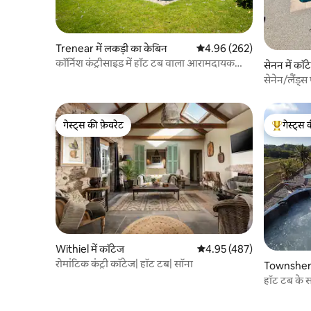
Trenear में लकड़ी का केबिन
औसत रेटिंग 5 में से 4.96, 262
4.96 (262)
कॉर्निश कंट्रीसाइड में हॉट टब वाला आरामदायक
सेनन में कॉट
केबिन
सेनेन/लैंड्स
बेडरूम
गेस्ट्स की फ़ेवरेट
गेस्ट्स 
गेस्ट्स की फ़ेवरेट
गेस्ट्स का 
Withiel में कॉटेज
औसत रेटिंग 5 में से 4.95, 487
4.95 (487)
रोमांटिक कंट्री कॉटेज| हॉट टब| सॉना
Townshend
हॉट टब के सा
जगह