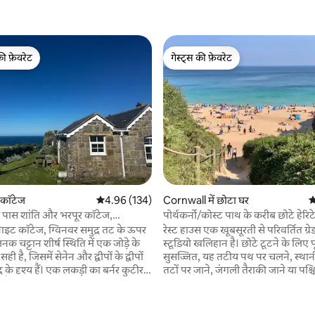
की फ़ेवरेट
गेस्ट्स की फ़ेवरेट
टॉप फ़ेवरेट
गेस्ट्स की फ़ेवरेट
 समीक्षाएँ
 कॉटेज
औसत रेटिंग 5 में से 4.96, 134 समीक्षाएँ
4.96 (134)
Cornwall में छोटा घर
औ
पास शांति और भरपूर कॉटेज,
पोर्थकर्नो/कोस्ट पाथ के करीब छोटे हेरि
।
ेनाइट कॉटेज, ग्विनवर समुद्र तट के ऊपर
रेस्ट हाउस एक खूबसूरती से परिवर्तित ग्रेड
क चट्टान शीर्ष स्थिति में एक जोड़े के
स्टूडियो खलिहान है। छोटे टूटने के लिए प
 है, जिसमें सेनेन और द्वीपों के द्वीपों
सुसज्जित, यह तटीय पथ पर चलने, स्थानी
 के दृश्य हैं। एक लकड़ी का बर्नर कुटीर
तटों पर जाने, जंगली तैराकी जाने या पश्
ा है इसलिए यह सर्दियों में आरामदायक
के पवित्र स्थलों का पता लगाने के लिए
ीर के दरवाजे से समुद्र तट के लिए
आधार है। और कूलर महीनों में या समुद्र के
चट्टानों के पार तट पथ। यह एक
बाद आपको गर्म करने के लिए एक वुडबर्नि