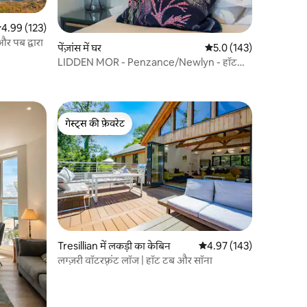
सत रेटिंग 5 में से 4.99, 123 समीक्षाएँ
4.99 (123)
और पब द्वारा
पेंज़ांस में घर
औसत रेटिंग 5 में से 5.0, 14
5.0 (143)
LIDDEN MOR - Penzance/Newlyn - हॉट
टब, EV चार्जर
गेस्ट्स की फ़ेवरेट
गेस्ट्स की फ़ेवरेट
Tresillian में लकड़ी का केबिन
औसत रेटिंग 5 में से 4.97, 14
4.97 (143)
लग्ज़री वॉटरफ़्रंट लॉज | हॉट टब और सॉना