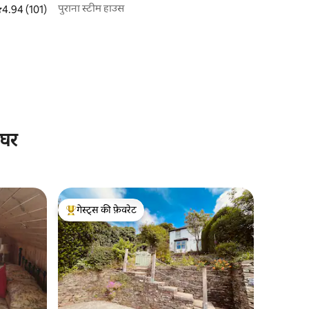
पुराना स्टीम हाउस
सत रेटिंग 5 में से 4.94, 101 समीक्षाएँ
4.94 (101)
 घर
गेस्ट्स की फ़ेवरेट
गेस्ट्स का टॉप फ़ेवरेट