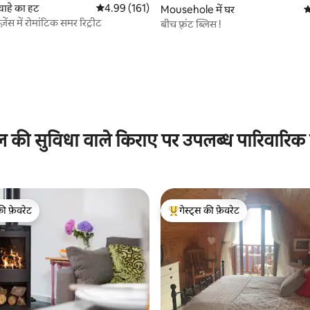
रवाहे का हट
औसत रेटिंग 5 में से 4.99, 161 समीक्षाएँ
4.99 (161)
Mousehole में घर
औ
ंज़ेंस में रोमांटिक समर रिट्रीट
बीच फ़्रंट ब्लिस !
 समीक्षाएँ
ल की सुविधा वाले किराए पर उपलब्ध पारिवारिक
की फ़ेवरेट
गेस्ट्स की फ़ेवरेट
टॉप फ़ेवरेट
गेस्ट्स का टॉप फ़ेवरेट