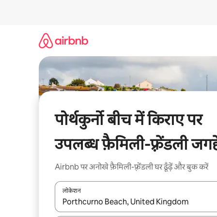
इसे
छोड़कर
सीधा
कॉन्टेंट
पर
जाएँ
पोर्थकुर्नो बीच में किराए पर
उपलब्ध फ़ैमिली-फ़्रेंडली जगहे
Airbnb पर अनोखे फ़ैमिली-फ़्रेंडली घर ढूँढ़ें और बुक करें
लोकेशन
नतीजों के उपलब्ध होने पर, अप और डाउन 'ऐरो की' का इस्तेमाल 