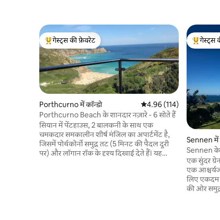
गेस्ट्स की फ़ेवरेट
गेस्ट्स 
गेस्ट्स का टॉप फ़ेवरेट
गेस्ट्स का 
Porthcurno में कॉन्डो
औसत रेटिंग 5 में से 4.96, 114
4.96 (114)
Porthcurno Beach के शानदार नज़ारे - 6 सोते हैं
सियान में पेंटहाउस, 2 बालकनी के साथ एक
चमकदार समकालीन शीर्ष मंजिल का अपार्टमेंट है,
Sennen में
जिसमें पोर्थकोर्नो समुद्र तट (5 मिनट की पैदल दूरी
Sennen के 
पर) और लॉगान रॉक के दृश्य दिखाई देते हैं। यह
Gwynver
एक सुंदर ग्र
मिनैक थिएटर और दक्षिण - पश्चिम तटीय रास्ते तक
एक आश्चर्यजन
केवल 5 मिनट की पैदल दूरी पर है। Porthcurno
लिए एकदम सही
beach का उपयोग Poldark को फ़िल्म करने के
की ओर समुद्र
लिए किया गया है और इसे यूके के शीर्ष समुद्र तटों में
को गर्म करत
से एक रेट किया गया है। तेज़ वाईफ़ाई, 2 कार पार्किंग
रहता है। कुट
की जगहें और शेयर्ड बारबेक्यू की जगह। क्षमा करें कोई
फुटपाथ और 
पालतू जानवर नहीं। न्यूनतम 4 रात चोटी से दूर रहें - 7