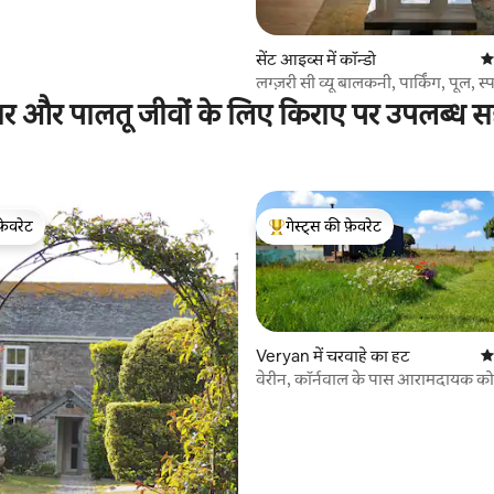
सेंट आइव्स में कॉन्डो
औस
लग्ज़री सी व्यू बालकनी, पार्किंग, पूल, 
ार और पालतू जीवों के लिए किराए पर उपलब्ध स
फ़ेवरेट
गेस्ट्स की फ़ेवरेट
फ़ेवरेट
गेस्ट्स का टॉप फ़ेवरेट
Veryan में चरवाहे का हट
औस
वेरीन, कॉर्नवाल के पास आरामदायक कोस
हट