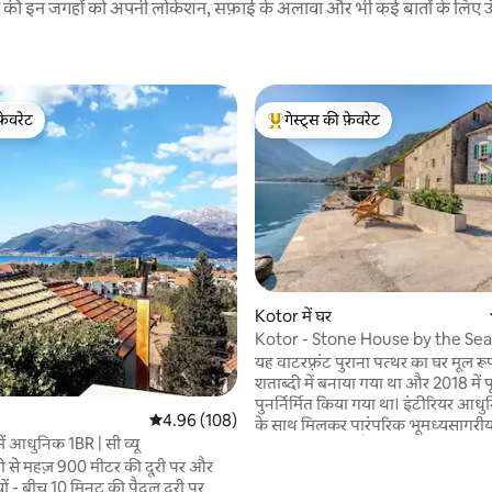
रने की इन जगहों को अपनी लोकेशन, सफ़ाई के अलावा और भी कई बातों के लिए ऊँची
फ़ेवरेट
गेस्ट्स की फ़ेवरेट
फ़ेवरेट
गेस्ट्स का टॉप फ़ेवरेट
 समीक्षाएँ
Kotor में घर
Kotor - Stone House by the Sea
यह वाटरफ़्रंट पुराना पत्थर का घर मूल रूप
शताब्दी में बनाया गया था और 2018 में प
पुनर्निर्मित किया गया था। इंटीरियर आध
औसत रेटिंग 5 में से 4.96, 108 समीक्षाएँ
4.96 (108)
के साथ मिलकर पारंपरिक भूमध्यसागरीय
ें आधुनिक 1BR | सी व्यू
मिश्रण को दर्शाता है। मुओ नामक एक शांति
नेग्रो से महज़ 900 मीटर की दूरी पर और
मछुआरे गाँव में स्थित, हमारा घर खाड़ी 
ों - बीच 10 मिनट की पैदल दूरी पर
लिए एकदम सही आधार है। कोटर का पुर