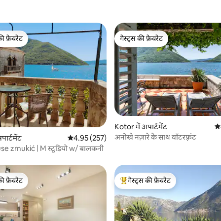
की फ़ेवरेट
गेस्ट्स की फ़ेवरेट
टॉप फ़ेवरेट
गेस्ट्स की फ़ेवरेट
 समीक्षाएँ
Kotor में अपार्टमेंट
औस
अनोखे नज़ारे के साथ वॉटरफ़्रंट
पार्टमेंट
औसत रेटिंग 5 में से 4.95, 257 समीक्षाएँ
4.95 (257)
e zmukić | M स्टूडियो w/ बालकनी
की फ़ेवरेट
गेस्ट्स की फ़ेवरेट
टॉप फ़ेवरेट
गेस्ट्स का टॉप फ़ेवरेट