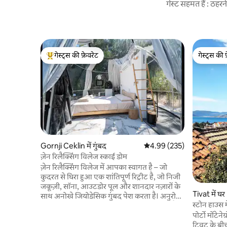
गेस्ट सहमत हैं : ठह
गेस्ट्स की फ़ेवरेट
गेस्ट्स की 
गेस्ट्स का टॉप फ़ेवरेट
गेस्ट्स की 
Gornji Ceklin में गुंबद
औसत रेटिंग 5 में से 4.99, 235
4.99 (235)
ज़ेन रिलैक्सिंग विलेज स्काई डोम
ज़ेन रिलैक्सिंग विलेज में आपका स्वागत है – जो
कुदरत से घिरा हुआ एक शांतिपूर्ण रिट्रीट है, जो निजी
जकूज़ी, सॉना, आउटडोर पूल और शानदार नज़ारों के
Tivat में घर
साथ अनोखे जियोडेसिक गुंबद पेश करता है। अनुरोध
स्टोन हाउस म
पर स्वादिष्ट घर का बना नाश्ता और डिनर उपलब्ध हैं,
पोर्टो मोंटे
जिन्हें स्थानीय सामग्री के साथ ताज़ा किया जाता है। हम
टिवट के बीच
आपको हमारी कुदरती वाइन का स्वाद चखने के लिए