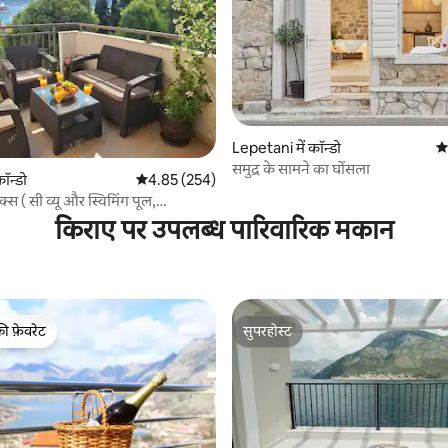
Lepetani में कॉन्डो
औस
समुद्र के सामने का घोंसला
 समीक्षाएँ
कॉन्डो
औसत रेटिंग 5 में से 4.85, 254 समीक्षाएँ
4.85 (254)
क्स ( सी व्यू और स्विमिंग पूल,
 )
किराए पर उपलब्ध पारिवारिक मकान
की फ़ेवरेट
सुपरहोस्ट
टॉप फ़ेवरेट
सुपरहोस्ट