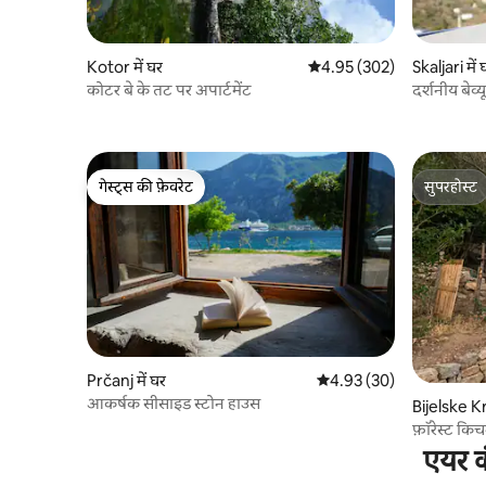
Kotor में घर
औसत रेटिंग 5 में से 4.95, 302
4.95 (302)
Skaljari में 
कोटर बे के तट पर अपार्टमेंट
दर्शनीय बेव्य
गेस्ट्स की फ़ेवरेट
सुपरहोस्ट
गेस्ट्स की फ़ेवरेट
सुपरहोस्ट
Prčanj में घर
औसत रेटिंग 5 में से 4.93, 30
4.93 (30)
आकर्षक सीसाइड स्टोन हाउस
Bijelske Kr
फ़ॉरेस्ट किच
एयर क