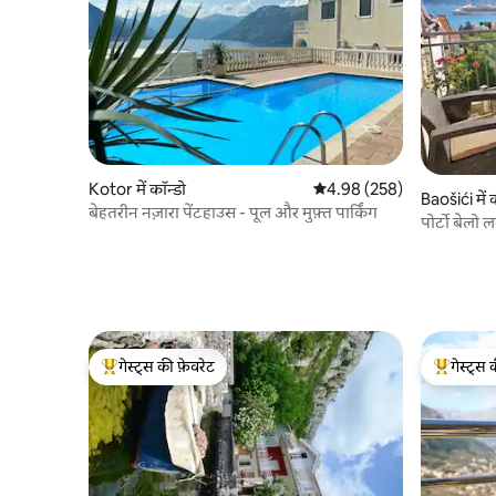
Kotor में कॉन्डो
औसत रेटिंग 5 में से 4.98, 258
4.98 (258)
Baošići में 
बेहतरीन नज़ारा पेंटहाउस - पूल और मुफ़्त पार्किंग
पोर्टो बेलो ल
आरामदायक
गेस्ट्स की फ़ेवरेट
गेस्ट्स 
गेस्ट्स का टॉप फ़ेवरेट
गेस्ट्स का 