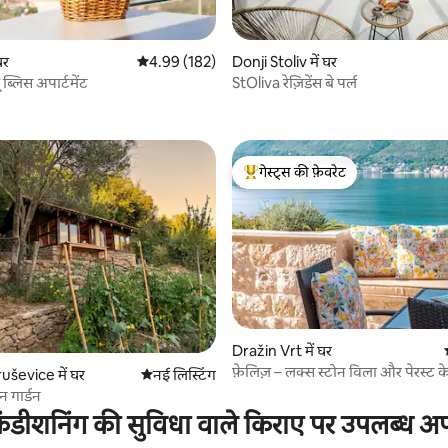
 समीक्षाएँ
घर
औसत रेटिंग 5 में से 4.99, 182 समीक्षाएँ
4.99 (182)
Donji Stoliv में घर
ू ब्लिस अपार्टमेंट
StOliva रेज़िडेंस बे पर्ल
गेस्ट्स की फ़ेवरेट
गेस्ट्स का टॉप फ़ेवरेट
 समीक्षाएँ
Dražin Vrt में घर
फ़ेलिज़ – लक्स स्टोन विला और पेरस्ट क
uševice में घर
ठहरने की नई जगह
नई लिस्टिंग
न गार्डन
ंडीशनिंग की सुविधा वाले किराए पर उपलब्ध अपार