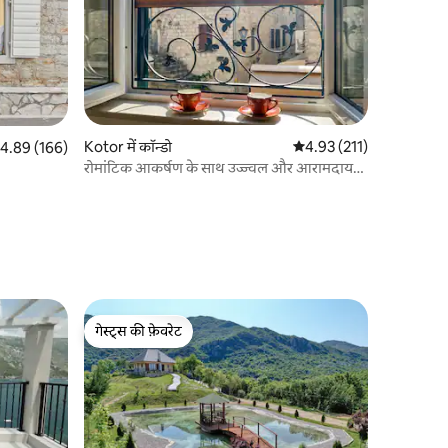
Kotor में कॉन्डो
औसत रेटिंग 5 में से 4.93, 21
4.93 (211)
त रेटिंग 5 में से 4.89, 166 समीक्षाएँ
4.89 (166)
रोमांटिक आकर्षण के साथ उज्ज्वल और आरामदायक
ओल्ड टाउन हवेली
गेस्ट्स की फ़ेवरेट
गेस्ट्स की फ़ेवरेट