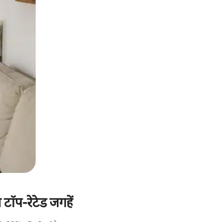
ध टॉप-रेटेड जगहें