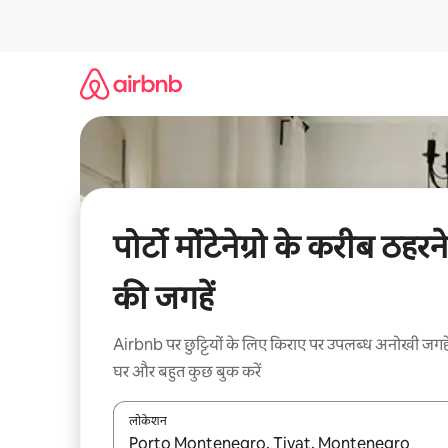
इसे
छोड़कर
सीधा
कॉन्टेंट
पर
जाएँ
पोर्टो मोंटेनेग्रो के करीब ठहरने
की जगहें
Airbnb पर छुट्टियों के लिए किराए पर उपलब्ध अनोखी जगहे
घर और बहुत कुछ बुक करें
लोकेशन
नतीजों के उपलब्ध होने पर, अप और डाउन 'ऐरो की' का इस्तेमाल 