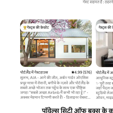
गेस्ट सहमत हैं : ठह
गेस्ट्स की फ़ेवरेट
गेस्ट्स की 
गेस्ट्स का टॉप फ़ेवरेट
गेस्ट्स की 
पोर्टलैंड में गेस्टहाउस
औसत रेटिंग 5 में से 4.99, 576
4.99 (576)
पोर्टलैंड में अ
सुलभ, AIA - आगे की जीत, अर्बन गार्डन ओएसिस
आधुनिक स्टू
की जगहों के
प्रचुर मात्रा में रोशनी, बगीचे के नज़ारे और पोर्टलैंड के
✨ पूरी तरह स
सबसे अच्छे भोजन तक पहुँच के साथ एक पौष्टिक
जहाँ पैदल जाया जा 
जगह। "सबसे अच्छा Airbnb मैं कभी भी रहा हूँ !" -
स्टूडियो ले
अक्सर मेहमान टिप्पणी करते हैं। - डिजाइनर वेबस्टर
ओवन, माइक्
विल्सन के लिए अमेरिकन इंस्टीट्यूट ऑफ
सुसज्जित र
आर्किटेक्ट्स अवार्ड - अपस्केल सुविधाएँ और
करने की सुवि
पॉवेल्स सिटी ऑफ बुक्स के कर
यूरोपीय फिक्स्चर - शांत NoPo पड़ोस पेड़ - रेखा
स्प्लिट एयर