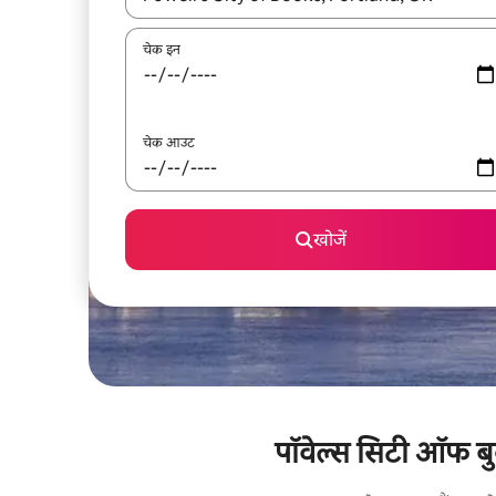
चेक इन
चेक आउट
खोजें
पॉवेल्स सिटी ऑफ बुक्