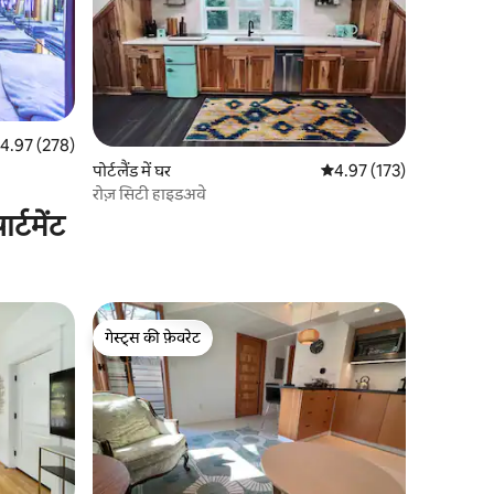
त रेटिंग 5 में से 4.97, 278 समीक्षाएँ
4.97 (278)
पोर्टलैंड में घर
औसत रेटिंग 5 में से 4.97, 17
4.97 (173)
रोज़ सिटी हाइडअवे
्टमेंट
गेस्ट्स की फ़ेवरेट
गेस्ट्स की फ़ेवरेट