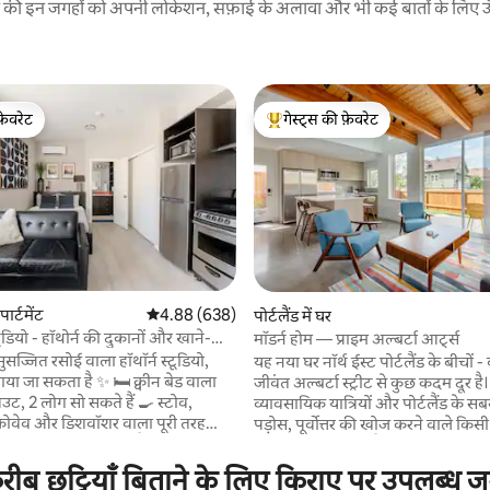
रने की इन जगहों को अपनी लोकेशन, सफ़ाई के अलावा और भी कई बातों के लिए ऊँची
फ़ेवरेट
गेस्ट्स की फ़ेवरेट
फ़ेवरेट
गेस्ट्स का टॉप फ़ेवरेट
 समीक्षाएँ
पार्टमेंट
औसत रेटिंग 5 में से 4.88, 638 समीक्षाएँ
4.88 (638)
पोर्टलैंड में घर
डियो - हॉथोर्न की दुकानों और खाने-पीने
मॉडर्न होम — प्राइम अल्बर्टा आर्ट्स
 पास
ुसज्जित रसोई वाला हॉथॉर्न स्टूडियो,
यह नया घर नॉर्थ ईस्ट पोर्टलैंड के बीचों 
सकता है ✨ 🛏️ क्वीन बेड वाला
जीवंत अल्बर्टा स्ट्रीट से कुछ कदम दूर है।
आउट, 2 लोग सो सकते हैं 🍳 स्टोव,
व्यावसायिक यात्रियों और पोर्टलैंड के सब
रोवेव और डिशवॉशर वाला पूरी तरह
पड़ोस, पूर्वोत्तर की खोज करने वाले किसी
सोईघर 💻 वाईफ़ाई और लैपटॉप पर काम
के लिए एकदम सही है। आलीशान किंग स
धा ❄️ लिविंग/स्लीपिंग एरिया में मिनी-
किचन और लिविंग रूम, 1.5 बाथरूम और न
ीब छुट्टियाँ बिताने के लिए किराए पर उपलब्ध जग
 कंडीशनर + हीटर 🧺 इन - यूनिट वॉशर
एक शांत आवासीय सड़क पर ठहरने के दौ