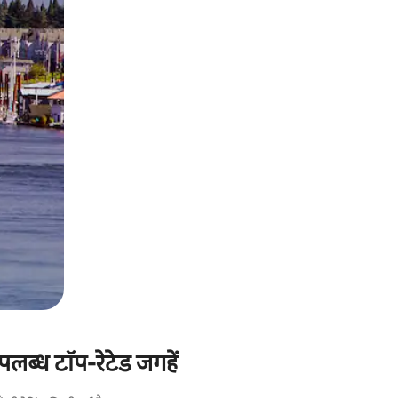
पलब्ध टॉप-रेटेड जगहें