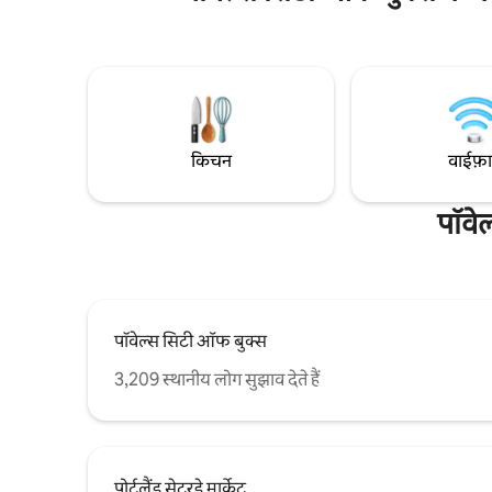
सड़क, शहर से मिनट - पूरी तरह से सुसज्जित किचन
और ड्रायर 🐾
w/ fresh local coffee - इनडोर और आउटडोर
दोस्त को साथ
डाइनिंग - ज़्यादा जानकारी के लिए फ़ोटो कैप्शन देखें
आंतरिक जगह न
- प्रशिक्षित सहायक पालतू जीवों का स्वागत है; न
दुकानों से क
पालतू जीव और न ही ईएसए
किचन
वाईफ़
पॉवे
पॉवेल्स सिटी ऑफ बुक्स
3,209 स्थानीय लोग सुझाव देते हैं
पोर्टलैंड सेटरडे मार्केट