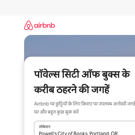
इसे
छोड़कर
सीधा
कॉन्टेंट
पर
जाएँ
पॉवेल्स सिटी ऑफ बुक्स के
करीब ठहरने की जगहें
Airbnb पर छुट्टियों के लिए किराए पर उपलब्ध अनोखी जगहे
घर और बहुत कुछ बुक करें
लोकेशन
नतीजों के उपलब्ध होने पर, अप और डाउन 'ऐरो की' का इस्तेमाल 