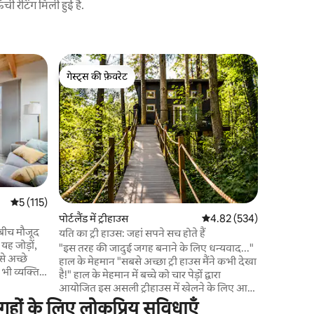
 रेटिंग मिली हुई है.
पोर्टलैंड में 
गेस्ट्स की फ़ेवरेट
गेस्ट्स की
NW 23rd -
गेस्ट्स की फ़ेवरेट
गेस्ट्स की
ऐतिहासिक स
✨ NW 23rd
दूर सनलिट सुईट ✨ 🌳 पोर्टलैं
में सदाबह
🛏️ आरामदा
आलीशान सो
साथ पूरा कि
काम करने क
— अपने प्य
औसत रेटिंग 5 में से 5, 115 समीक्षाएँ
5 (115)
के लिए ❄️ A
पोर्टलैंड में ट्रीहाउस
औसत रेटिंग 5 में से 4.82, 53
4.82 (534)
तरह से आपके
- बीच मौजूद
और पेड़ों स
यति का ट्री हाउस: जहां सपने सच होते हैं
 यह जोड़ों,
"इस तरह की जादुई जगह बनाने के लिए धन्यवाद..."
से अच्छे
हाल के मेहमान "सबसे अच्छा ट्री हाउस मैंने कभी देखा
 भी व्यक्ति
है!" हाल के मेहमान में बच्चे को चार पेड़ों द्वारा
ाइज़ बेड,
आयोजित इस असली ट्रीहाउस में खेलने के लिए आने
िजी यार्ड।
दें, जमीन से 18 फीट दूर। ज़िप लाइन डाउन करें या
हों के लिए लोकप्रिय सुविधाएँ
रान कोने के