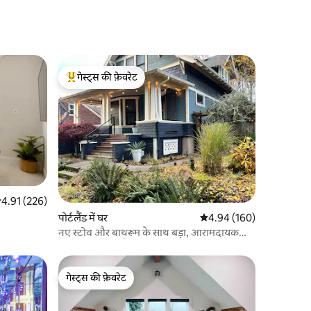
गेस्ट्स की फ़ेवरेट
गेस्ट्स का टॉप फ़ेवरेट
सत रेटिंग 5 में से 4.91, 226 समीक्षाएँ
4.91 (226)
पोर्टलैंड में घर
औसत रेटिंग 5 में से 4.94, 16
4.94 (160)
नए स्टोव और बाथरूम के साथ बड़ा, आरामदायक
और कलात्मक फ़्लैट!
गेस्ट्स की फ़ेवरेट
गेस्ट्स की फ़ेवरेट