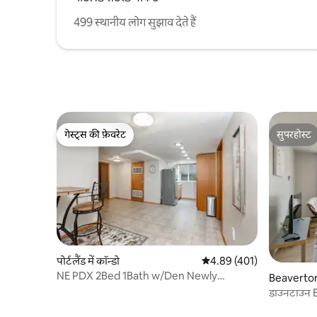
499 स्थानीय लोग सुझाव देते हैं
गेस्ट्स की फ़ेवरेट
सुपरहोस्ट
गेस्ट्स की फ़ेवरेट
सुपरहोस्ट
पोर्टलैंड में कॉन्डो
औसत रेटिंग 5 में से 4.89, 401
4.89 (401)
NE PDX 2Bed 1Bath w/Den Newly
Beaverton म
Furnished Apartment!
डाउनटाउन 