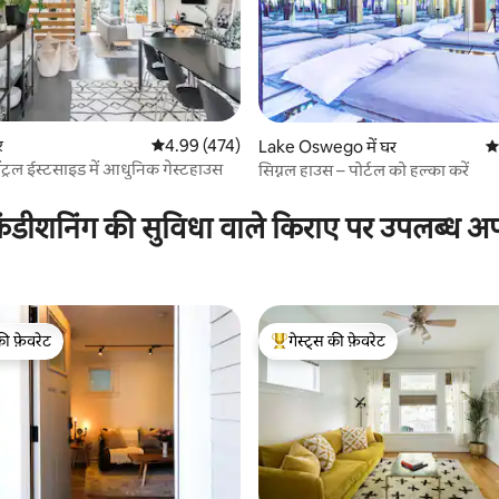
र
औसत रेटिंग 5 में से 4.99, 474 समीक्षाएँ
4.99 (474)
 समीक्षाएँ
Lake Oswego में घर
औस
 सेंट्रल ईस्टसाइड में आधुनिक गेस्टहाउस
सिग्नल हाउस – पोर्टल को हल्का करें
ंडीशनिंग की सुविधा वाले किराए पर उपलब्ध अपार
की फ़ेवरेट
गेस्ट्स की फ़ेवरेट
टॉप फ़ेवरेट
गेस्ट्स का टॉप फ़ेवरेट