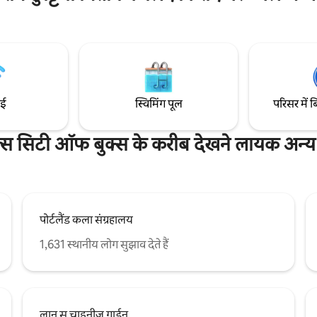
 पालतू जीवों के अनुकूल - अपने प्यारे
आस - पास के शानदार रेस्तरां, बार और द
 लाएँ 🚪 निजी प्रवेशद्वार - कोई साझा
जायज़ा लें। यह घर हवाई अड्डे से बस 15 
हीं 🍽️ हॉथॉर्न के कैफ़े, ब्रूअरी और
पर है और शहर के केंद्र के करीब है (ट्रांज़िट
ुछ ही कदम दूर। सड़क पर मुफ़्त पार्किंग।
Hablamos español.
ाई
स्विमिंग पूल
परिसर में ब
ल्स सिटी ऑफ बुक्स के करीब देखने लायक अन्य 
पोर्टलैंड कला संग्रहालय
1,631 स्थानीय लोग सुझाव देते हैं
लान सु चाइनीज गार्डन