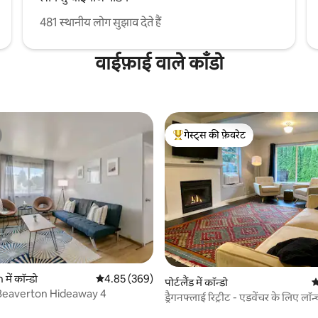
481 स्थानीय लोग सुझाव देते हैं
वाईफ़ाई वाले काँडो
गेस्ट्स की फ़ेवरेट
गेस्ट्स का टॉप फ़ेवरेट
 समीक्षाएँ
ें कॉन्डो
औसत रेटिंग 5 में से 4.85, 369 समीक्षाएँ
4.85 (369)
पोर्टलैंड में कॉन्डो
औ
Beaverton Hideaway 4
ड्रैगनफ्लाई रिट्रीट - एडवेंचर के लिए लॉन्