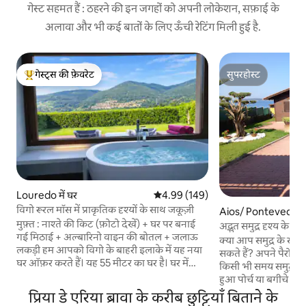
गेस्ट सहमत हैं : ठहरने की इन जगहों को अपनी लोकेशन, सफ़ाई के
अलावा और भी कई बातों के लिए ऊँची रेटिंग मिली हुई है.
गेस्ट्स की फ़ेवरेट
सुपरहोस्ट
गेस्ट्स का टॉप फ़ेवरेट
सुपरहोस्ट
Louredo में घर
औसत रेटिंग 5 में से 4.99, 149 समीक्षाएँ
4.99 (149)
विगो रूरल मॉस में प्राकृतिक दृश्यों के साथ जकूज़ी
Aios/ Pontevedra में
मुफ़्त : नाश्ते की किट (फ़ोटो देखें) + घर पर बनाई
अद्भुत समुद्र दृश्य के स
गई मिठाई + अल्बारिनो वाइन की बोतल + जलाऊ
क्या आप समुद्र के साम
लकड़ी हम आपको विगो के बाहरी इलाके में यह नया
सकते हैं? अपने पैरों पर
घर ऑफ़र करते हैं। यह 55 मीटर का घर है। घर में
किसी भी समय समुद्र तट
आपके लिए लगभग 200 मीटर का एक निजी बगीचा
हुआ पोर्च या बगीचे से व
है, जो पूरी तरह से बंद है और पूरी तरह से निजी है।
कुछ ही जगहों में इस जग
प्रिया डे एरिया ब्रावा के करीब छुट्टियाँ बिताने के
इसमें एस्टेट के भीतर विशेष पार्किंग है। इंटरनेट -
सूर्यास्त हैं, जो नीले झं