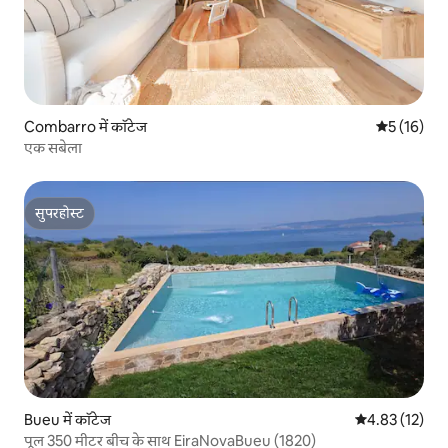
Combarro में कॉटेज
औसत रेटिंग 5 
5 (16)
एक सबेला
सुपरहोस्ट
सुपरहोस्ट
Bueu में कॉटेज
औसत रेटिंग 5 में 
4.83 (12)
पूल 350 मीटर बीच के साथ EiraNovaBueu (1820)