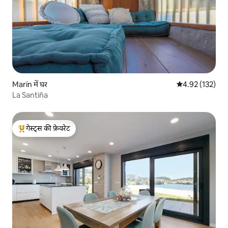
Marín में घर
औसत रेटिंग 5 में स
4.92 (132)
La Santiña
गेस्ट्स की फ़ेवरेट
गेस्ट्स का टॉप फ़ेवरेट