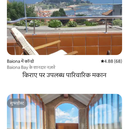
Baiona में कॉन्डो
औसत रेटिंग 5 में 
4.88 (68)
Baiona Bay के शानदार नज़ारे
किराए पर उपलब्ध पारिवारिक मकान
सुपरहोस्ट
सुपरहोस्ट