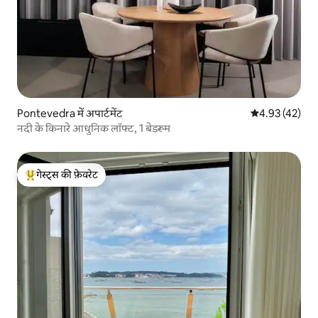
Pontevedra में अपार्टमेंट
औसत रेटिंग 5 में 
4.93 (42)
नदी के किनारे आधुनिक लॉफ्ट, 1 बेडरूम
गेस्ट्स की फ़ेवरेट
गेस्ट्स का टॉप फ़ेवरेट