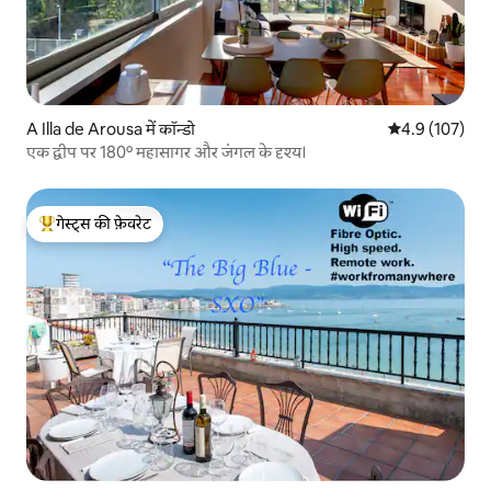
A Illa de Arousa में कॉन्डो
औसत रेटिंग 5 में 
4.9 (107)
एक द्वीप पर 180º महासागर और जंगल के दृश्य।
गेस्ट्स की फ़ेवरेट
गेस्ट्स का टॉप फ़ेवरेट