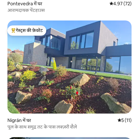
Pontevedra में घर
औसत रेटिंग 5 में 
4.97 (72)
आरामदायक पेंटहाउस
गेस्ट्स की फ़ेवरेट
गेस्ट्स का टॉप फ़ेवरेट
Nigrán में घर
औसत रेटिंग 5 
5 (11)
पूल के साथ समुद्र तट के पास लक्ज़री शैले