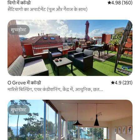
विगो में कॉन्डो
औसत रेटिंग 5 में स
4.98 (160)
सैंटियागो का अपार्टमेंट (पूल और गैराज के साथ)
सुपरहोस्ट
सुपरहोस्ट
O Grove में कॉन्डो
औसत रेटिंग 5 में 
4.9 (231)
मारिसे बिल्डिंग, एयर कंडीशनिंग, केंद्र में, आधुनिक, छत...
सुपरहोस्ट
सुपरहोस्ट