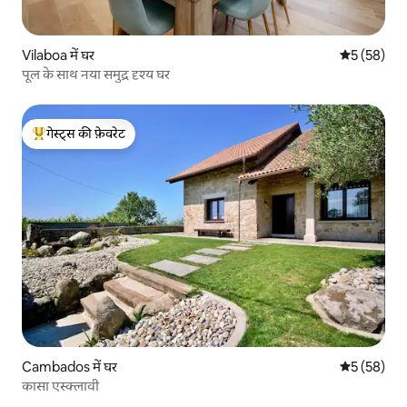
Vilaboa में घर
औसत रेटिंग 5 
5 (58)
पूल के साथ नया समुद्र दृश्य घर
गेस्ट्स की फ़ेवरेट
गेस्ट्स का टॉप फ़ेवरेट
Cambados में घर
औसत रेटिंग 5 
5 (58)
कासा एस्क्लावी