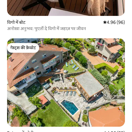
विगो में बोट
औसत रेटिंग 5 में 
4.96 (96)
अनोखा अनुभव: पुएर्तो दे विगो में जहाज़ पर जीवन
गेस्ट्स की फ़ेवरेट
गेस्ट्स की फ़ेवरेट