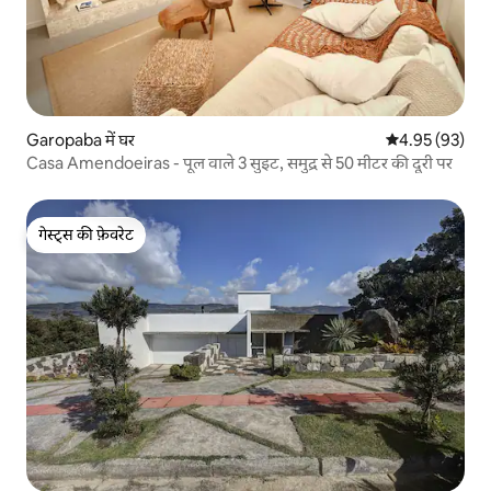
Garopaba में घर
औसत रेटिंग 5 में 
4.95 (93)
Casa Amendoeiras - पूल वाले 3 सुइट, समुद्र से 50 मीटर की दूरी पर
गेस्ट्स की फ़ेवरेट
गेस्ट्स की फ़ेवरेट