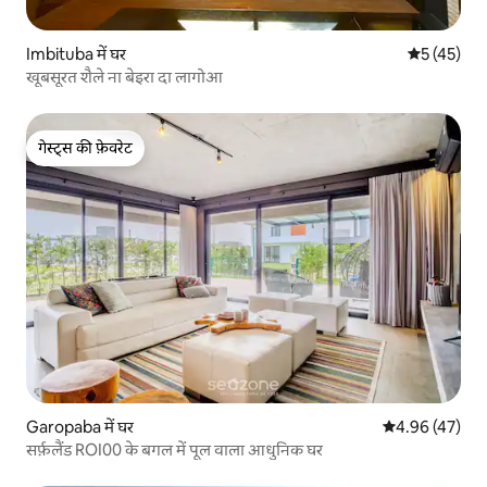
Imbituba में घर
औसत रेटिंग 5 
5 (45)
खूबसूरत शैले ना बेइरा दा लागोआ
गेस्ट्स की फ़ेवरेट
गेस्ट्स की फ़ेवरेट
Garopaba में घर
औसत रेटिंग 5 में 
4.96 (47)
सर्फ़लैंड ROI00 के बगल में पूल वाला आधुनिक घर