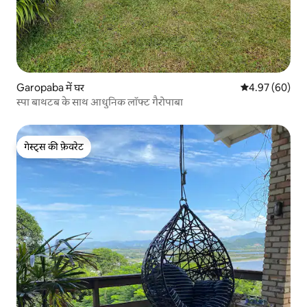
Garopaba में घर
औसत रेटिंग 5 में 
4.97 (60)
स्पा बाथटब के साथ आधुनिक लॉफ्ट गैरोपाबा
गेस्ट्स की फ़ेवरेट
गेस्ट्स की फ़ेवरेट