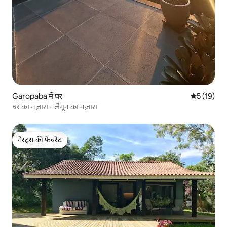
Garopaba में घर
औसत रेटिंग 5 
5 (19)
घर का नज़ारा - लैगून का नज़ारा
गेस्ट्स की फ़ेवरेट
गेस्ट्स की फ़ेवरेट