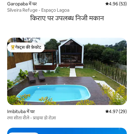
Garopaba में घर
औसत रेटिंग 5 में 
4.96 (53)
Silveira Refuge - Espaço Lagoa
किराए पर उपलब्ध निजी मकान
गेस्ट्स की फ़ेवरेट
गेस्ट्स का टॉप फ़ेवरेट
Imbituba में घर
औसत रेटिंग 5 में 
4.97 (29)
रमा सीता शैले - प्राइया डो रोज़ा