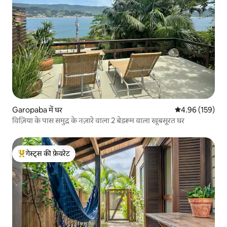
Garopaba में घर
औसत रेटिंग 5 में स
4.96 (159)
विज़िया के पास समुद्र के नज़ारे वाला 2 बेडरूम वाला खूबसूरत घर
गेस्ट्स की फ़ेवरेट
गेस्ट्स का टॉप फ़ेवरेट