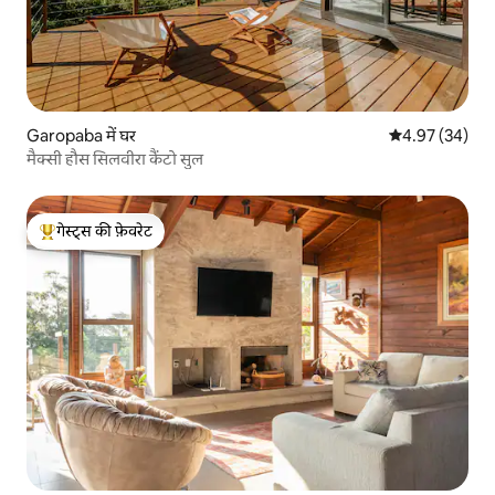
Garopaba में घर
औसत रेटिंग 5 में 
4.97 (34)
मैक्सी हौस सिलवीरा कैंटो सुल
गेस्ट्स की फ़ेवरेट
गेस्ट्स का टॉप फ़ेवरेट