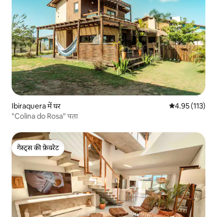
Ibiraquera में घर
औसत रेटिंग 5 में स
4.95 (113)
"Colina do Rosa" पता
गेस्ट्स की फ़ेवरेट
गेस्ट्स की फ़ेवरेट