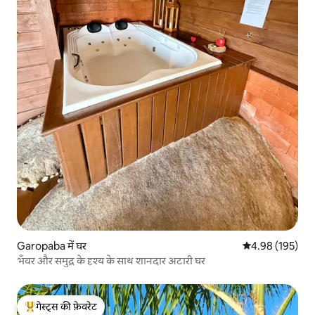
Garopaba में घर
औसत रेटिंग 5 में स
4.98 (195)
भँवर और समुद्र के दृश्य के साथ शानदार अटारी घर
गेस्ट्स की फ़ेवरेट
गेस्ट्स का टॉप फ़ेवरेट