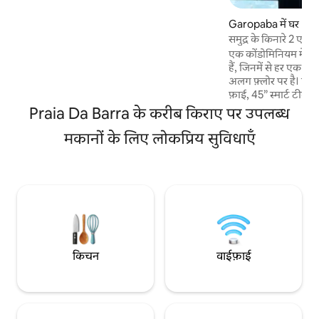
के पास एक निजी आउटडोर जगह है और जहाँ शांति
बनी रहती है। Ibirahill तीन स्वतंत्र घरों से बना एक
Garopaba में घर
रिट्रीट है — Galeria, Atelier और Bajau —
समुद्र के किनारे 2 एन 
जिनमें से हर एक की अपनी वास्तुशिल्पीय पहचान,
एक कोंडोमिनियम में मौजू
स्वतंत्र प्रवेश द्वार और निजी आउटडोर क्षेत्र है। हम
हैं, जिनमें से हर एक 
स्विमिंग पूल, डेक, लिविंग रूम या किचन को मेहमानों
अलग फ़्लोर पर है। पूरा किचन। मुफ़्त 350 M वाई -
के बीच शेयर नहीं करते।
फ़ाई, 45” स्मार्ट टीवी
Suveiros। बार्बेक्यू क्षेत्र वा
Praia Da Barra के करीब किराए पर उपलब्ध
समुद्र तट तक आसान पहु
मकानों के लिए लोकप्रिय सुविधाएँ
बाधा के स्विमिंग पूल। 6
देखरेख इस जगह में एक ज
जानी चाहिए। हम छोटे प
हैं, जिसके लिए R$150.
जो अधिकतम 2 पालतू जी
किचन
वाईफ़ाई