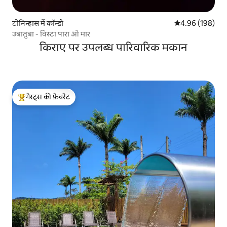
टोनिन्हास में कॉन्डो
औसत रेटिंग 5 में स
4.96 (198)
उबातुबा - विस्टा पारा ओ मार
किराए पर उपलब्ध पारिवारिक मकान
गेस्ट्स की फ़ेवरेट
गेस्ट्स का टॉप फ़ेवरेट