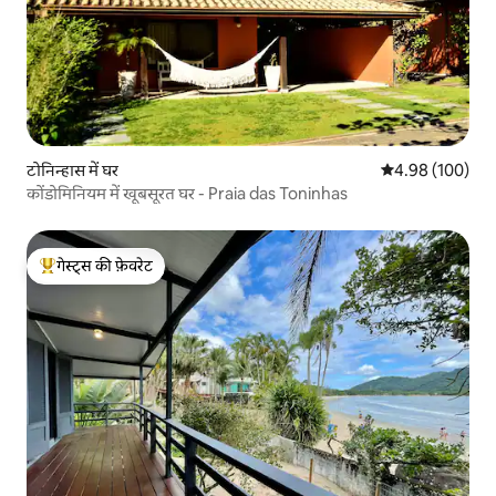
टोनिन्हास में घर
औसत रेटिंग 5 में स
4.98 (100)
कोंडोमिनियम में खूबसूरत घर - Praia das Toninhas
गेस्ट्स की फ़ेवरेट
गेस्ट्स का टॉप फ़ेवरेट