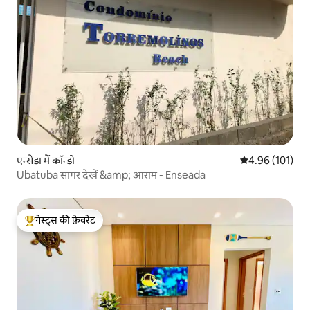
एन्सेडा में कॉन्डो
औसत रेटिंग 5 में स
4.96 (101)
Ubatuba सागर देखें &amp; आराम - Enseada
गेस्ट्स की फ़ेवरेट
गेस्ट्स का टॉप फ़ेवरेट