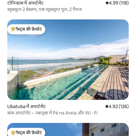
टोनिन्हास में अपार्टमेंट
औसत रेटिंग 5 में स
4.99 (118)
खूबसूरत 2 बेडरूम, एक खूबसूरत पूल, 2 गैराज
गेस्ट्स की फ़ेवरेट
गेस्ट्स का टॉप फ़ेवरेट
Ubatuba में अपार्टमेंट
औसत रेटिंग 5 में स
4.92 (126)
बांस अपार्टमेंट – उबातुबा में Pé na Areia और Wi - Fi
गेस्ट्स की फ़ेवरेट