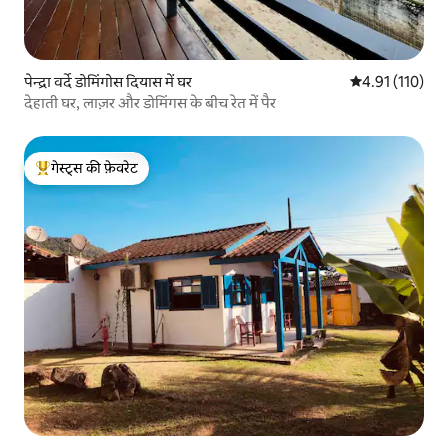
पेन्द्रा वर्दे डोमिंगोस दियास में घर
औसत रेटिंग 5 में स
4.91 (110)
देहाती घर, लाज़र और डोमिंगस के बीच रेत में पैर
गेस्ट्स की फ़ेवरेट
गेस्ट्स का टॉप फ़ेवरेट