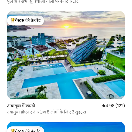
पूल और सभी सुविधाओं वाला परफेक्ट रिट्रीट
गेस्ट्स की फ़ेवरेट
गेस्ट्स का टॉप फ़ेवरेट
अबातूबा में कॉन्डो
औसत रेटिंग 5 में स
4.98 (122)
उबातुबा डीएनए आरक्षण 8 लोगों के लिए 3 सुइट्स
गेस्ट्स की फ़ेवरेट