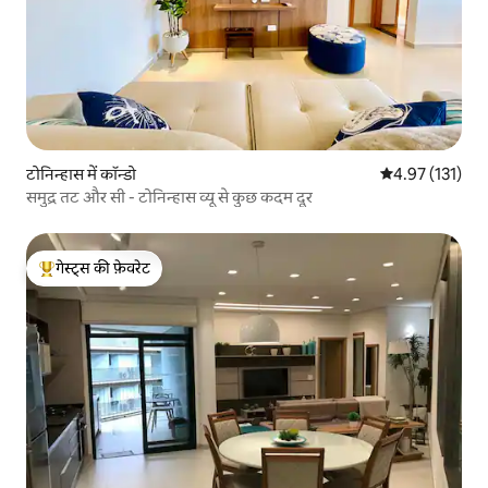
टोनिन्हास में कॉन्डो
औसत रेटिंग 5 में स
4.97 (131)
समुद्र तट और सी - टोनिन्हास व्यू से कुछ कदम दूर
गेस्ट्स की फ़ेवरेट
गेस्ट्स का टॉप फ़ेवरेट