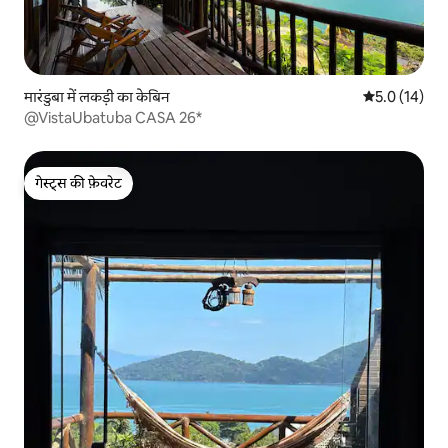
मारंडुबा में लकड़ी का केबिन
औसत रेटिंग 5 मे
5.0 (14)
@VistaUbatuba CASA 26*
गेस्ट्स की फ़ेवरेट
गेस्ट्स की फ़ेवरेट