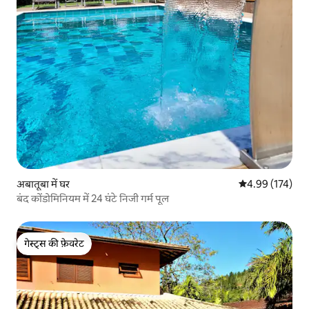
अबातूबा में घर
औसत रेटिंग 5 में स
4.99 (174)
बंद कोंडोमिनियम में 24 घंटे निजी गर्म पूल
गेस्ट्स की फ़ेवरेट
गेस्ट्स की फ़ेवरेट