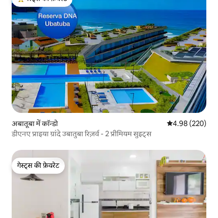
गेस्ट्स का टॉप फ़ेवरेट
अबातूबा में कॉन्डो
औसत रेटिंग 5 में स
4.98 (220)
डीएनए प्राइया ग्रांदे उबातुबा रिज़र्व - 2 प्रीमियम सुइट्स
गेस्ट्स की फ़ेवरेट
गेस्ट्स की फ़ेवरेट