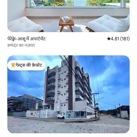
पेरेक्वे-आसू में अपार्टमेंट
औसत रेटिंग 5 में स
4.81 (181)
समंदर का नज़ारा
गेस्ट्स की फ़ेवरेट
गेस्ट्स का टॉप फ़ेवरेट