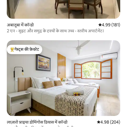
अबातूबा में कॉन्डो
औसत रेटिंग 5 में स
4.99 (181)
2 एन - सुइट और समुद्र के दृश्यों के साथ उच्च - स्तरीय अपार्टमेंट।
गेस्ट्स की फ़ेवरेट
गेस्ट्स का टॉप फ़ेवरेट
लाज़ारो प्राइया डोमिंगोस डियास में कॉन्डो
औसत रेटिंग 5 में स
4.98 (204)