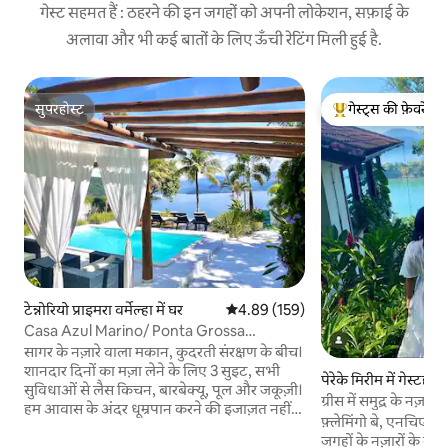
गेस्ट सहमत हैं : ठहरने की इन जगहों को अपनी लोकेशन, सफ़ाई के
अलावा और भी कई बातों के लिए ऊँची रेटिंग मिली हुई है.
सुपरहोस्ट
गेस्ट्स की फ़ेवरेट
सुपरहोस्ट
गेस्ट्स का टॉप फ़ेवरेट
टेन्नोरियो प्राइमरा वर्मेल्हा में घर
औसत रेटिंग 5 में से 4.89, 159 समीक्षाएँ
4.89 (159)
Casa Azul Marino/ Ponta Grossa
Ubatuba
सागर के नज़ारे वाला मकान, कुदरती संरक्षण के बीच।
शानदार दिनों का मज़ा लेने के लिए 3 सुइट, सभी
पेरेके मिरीम में गेस्टहाउ
सुविधाओं से लैस किचन, बारबेक्यू, पूल और जकूज़ी।
ग्रीस में समुद्र के नज़ारो
हम आवास के अंदर धूम्रपान करने की इजाज़त नहीं
फ़्लेमिंगो बे, एनचिएटा 
देते और हम पालतू जीवों को साथ लाने की इजाज़त
जगहों के नज़ारों के स
नहीं देते। • क्रिसमस और नए साल के पैकेज मैसेज से