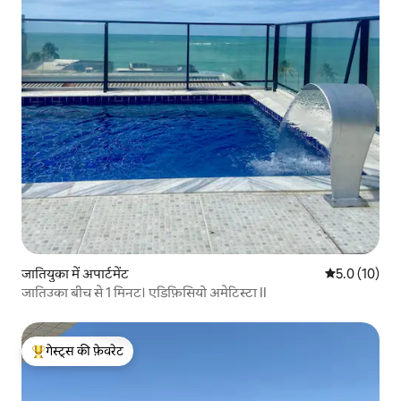
जातियुका में अपार्टमेंट
औसत रेटिंग 5 मे
5.0 (10)
जातिउका बीच से 1 मिनट। एडिफ़िसियो अमेटिस्टा II
गेस्ट्स की फ़ेवरेट
गेस्ट्स का टॉप फ़ेवरेट