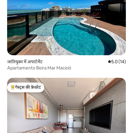
जातियुका में अपार्टमेंट
औसत रेटिंग 5 मे
5.0 (14)
Apartamento Beira Mar Maceió
गेस्ट्स की फ़ेवरेट
गेस्ट्स का टॉप फ़ेवरेट