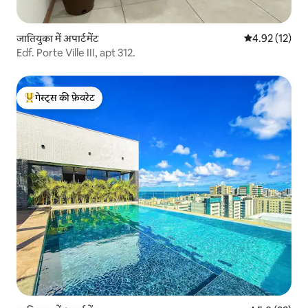
जातियुका में अपार्टमेंट
औसत रेटिंग 5 में 
4.92 (12)
Edf. Porte Ville III, apt 312.
गेस्ट्स की फ़ेवरेट
गेस्ट्स का टॉप फ़ेवरेट