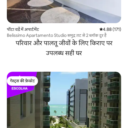
पोंटा वर्डे में अपार्टमेंट
औसत रेटिंग 5 में स
4.88 (171)
Belissímo Apartamento Studio समुद्र तट से 2 ब्लॉक दूर है
परिवार और पालतू जीवों के लिए किराए पर
उपलब्ध सही घर
गेस्ट्स की फ़ेवरेट
गेस्ट्स की फ़ेवरेट