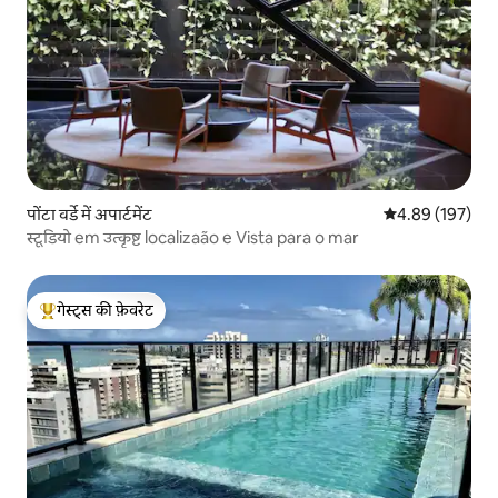
पोंटा वर्डे में अपार्टमेंट
औसत रेटिंग 5 में स
4.89 (197)
स्टूडियो em उत्कृष्ट localizaão e Vista para o mar
गेस्ट्स की फ़ेवरेट
गेस्ट्स का टॉप फ़ेवरेट