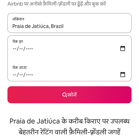
Airbnb पर अनोखे फ़ैमिली-फ़्रेंडली घर ढूँढ़ें और बुक करें
लोकेशन
नतीजों के उपलब्ध होने पर, अप और डाउन 'ऐरो की' का इस्तेमाल करके नेविगेट करें
चेक इन
चेक आउट
खोजें
Praia de Jatiúca के करीब किराए पर उपलब्ध
बेहतरीन रेटिंग वाली फ़ैमिली-फ़्रेंडली जगहें