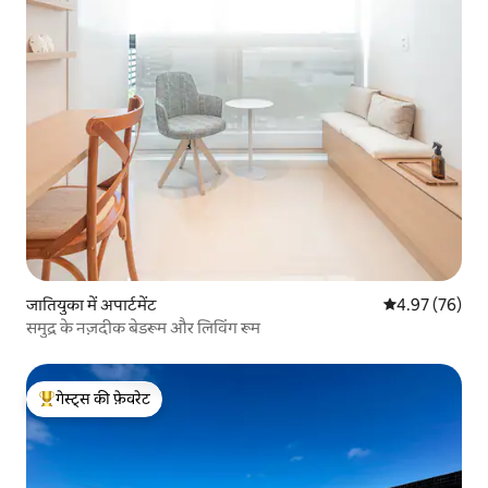
जातियुका में अपार्टमेंट
औसत रेटिंग 5 में 
4.97 (76)
समुद्र के नज़दीक बेडरूम और लिविंग रूम
गेस्ट्स की फ़ेवरेट
गेस्ट्स का टॉप फ़ेवरेट