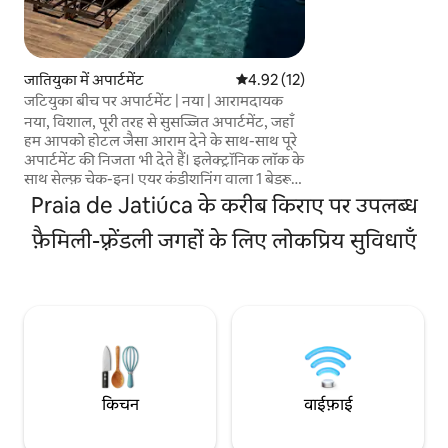
एक परिपूर्ण रहने के 
भरा हुआ है। अभी - अभी लॉन्च किया गया है, अपनी
सुबह की कॉफ़ी को समुद्
एक सजाए गए और सुसज्
हैं। हमारे पास बिस्तर 
जातियुका में अपार्टमेंट
औसत रेटिंग 5 में से 4.92, 12 समीक्षाएँ
4.92 (12)
और मशीन हैं।
जटियुका बीच पर अपार्टमेंट | नया | आरामदायक
नया, विशाल, पूरी तरह से सुसज्जित अपार्टमेंट, जहाँ
हम आपको होटल जैसा आराम देने के साथ-साथ पूरे
अपार्टमेंट की निजता भी देते हैं। इलेक्ट्रॉनिक लॉक के
साथ सेल्फ़ चेक-इन। एयर कंडीशनिंग वाला 1 बेडरूम,
क्वीन साइज़ बेड, अधिकतम 2 मेहमानों के लिए।
Praia de Jatiúca के करीब किराए पर उपलब्ध
बिस्तर, बिस्तर पर बिछाने वाली चादरें और नहाने के
लिनन, प्रीमियम होटल लाइन। पूरी तरह सुसज्जित
फ़ैमिली-फ़्रेंडली जगहों के लिए लोकप्रिय सुविधाएँ
किचन। स्विमिंग पूल, जिम और मनोरंजन वाली
इमारत। जटियूका, बीच से 1 ब्लॉक की दूरी पर, आप
आसानी से बीच तक पैदल जा सकते हैं, शानदार
रेस्टोरेंट और बारों के करीब! पालतू जानवरों की
इजाज़त नहीं है।
किचन
वाईफ़ाई