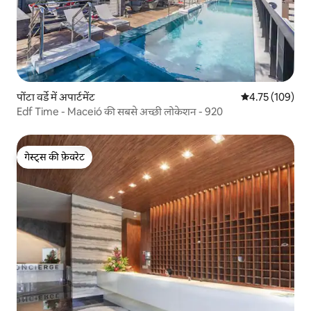
पोंटा वर्डे में अपार्टमेंट
औसत रेटिंग 5 में स
4.75 (109)
Edf Time - Maceió की सबसे अच्छी लोकेशन - 920
गेस्ट्स की फ़ेवरेट
गेस्ट्स की फ़ेवरेट