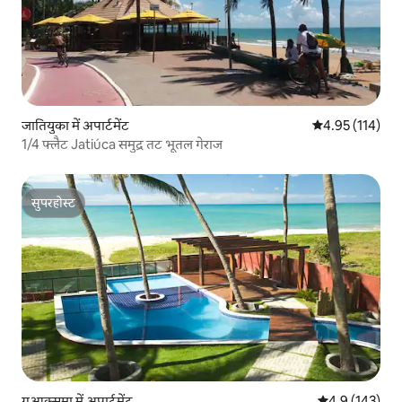
जातियुका में अपार्टमेंट
औसत रेटिंग 5 में स
4.95 (114)
1/4 फ्लैट Jatiúca समुद्र तट भूतल गेराज
सुपरहोस्ट
सुपरहोस्ट
गुआक्सुमा में अपार्टमेंट
औसत रेटिंग 5 में 
4.9 (143)