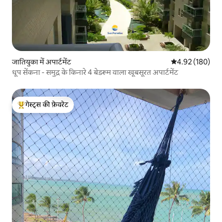
जातियुका में अपार्टमेंट
औसत रेटिंग 5 में स
4.92 (180)
धूप सेंकना - समुद्र के किनारे 4 बेडरूम वाला खूबसूरत अपार्टमेंट
गेस्ट्स की फ़ेवरेट
गेस्ट्स का टॉप फ़ेवरेट