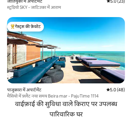
जातियुका में अपार्टमेंट
औसत रेटिंग 5 मे
5.0 (23)
स्टूडियो SKY - जाटिउका में आराम
गेस्ट्स की फ़ेवरेट
गेस्ट्स का टॉप फ़ेवरेट
पाजुकारा में अपार्टमेंट
औसत रेटिंग 5 में
5.0 (48)
मैसियो में फ़्लैट नया समय Beira mar - PajuTime 1114
वाईफ़ाई की सुविधा वाले किराए पर उपलब्ध
पारिवारिक घर