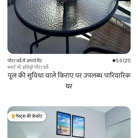
पोंटा वर्डे में अपार्टमेंट
औसत रेटिंग 5 मे
5.0 (21)
स्मार्ट स्टे इज़िड्रो पोंटा वर्डे
पूल की सुविधा वाले किराए पर उपलब्ध पारिवारिक
घर
गेस्ट्स की फ़ेवरेट
गेस्ट्स का टॉप फ़ेवरेट