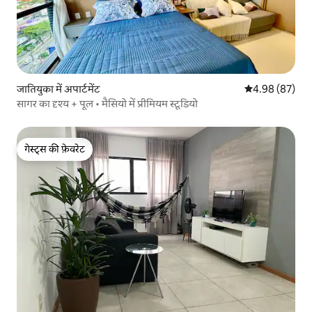
जातियुका में अपार्टमेंट
औसत रेटिंग 5 में 
4.98 (87)
सागर का दृश्य + पूल • मैसियो में प्रीमियम स्टूडियो
गेस्ट्स की फ़ेवरेट
गेस्ट्स की फ़ेवरेट