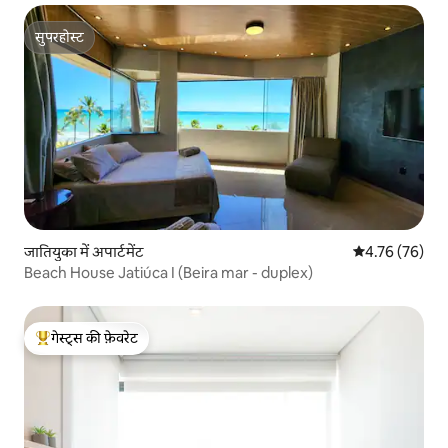
सुपरहोस्ट
सुपरहोस्ट
जातियुका में अपार्टमेंट
औसत रेटिंग 5 में 
4.76 (76)
Beach House Jatiúca I (Beira mar - duplex)
गेस्ट्स की फ़ेवरेट
गेस्ट्स का टॉप फ़ेवरेट