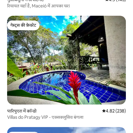
रियायत यहाँ है, Maceió में आपका घर।
गेस्ट्स की फ़ेवरेट
गेस्ट्स की फ़ेवरेट
पारिपुएरा में कॉन्डो
औसत रेटिंग 5 में स
4.82 (238)
Villas do Pratagy VIP - एक्सक्लूसिव बंगला