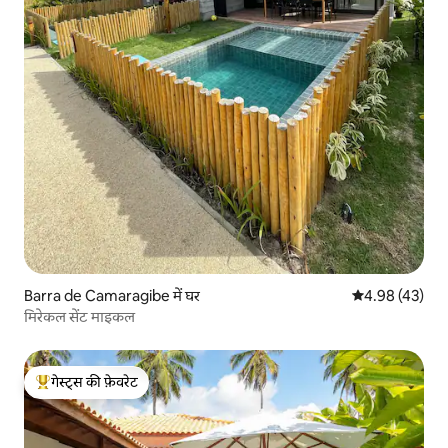
Barra de Camaragibe में घर
औसत रेटिंग 5 में 
4.98 (43)
मिरेकल सेंट माइकल
गेस्ट्स की फ़ेवरेट
गेस्ट्स का टॉप फ़ेवरेट