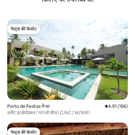
गेस्ट्स की फ़ेवरेट
गेस्ट्स की फ़ेवरेट
Porto de Pedras में घर
औसत रेटिंग 5 में स
4.91 (196)
फ़्लैट इनक्रेडिबल | पटाचो बीच | C/AC | W/WIFI
गेस्ट्स की फ़ेवरेट