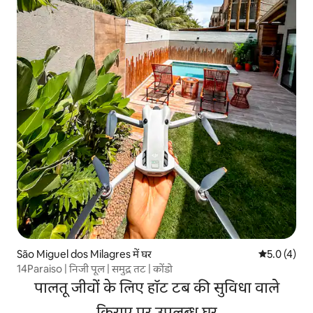
São Miguel dos Milagres में घर
औसत रेटिंग 5 म
5.0 (4)
14Paraiso | निजी पूल | समुद्र तट | कोंडो
पालतू जीवों के लिए हॉट टब की सुविधा वाले
किराए पर उपलब्ध घर