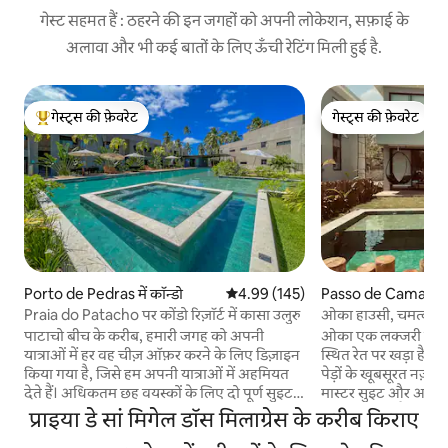
गेस्ट सहमत हैं : ठहरने की इन जगहों को अपनी लोकेशन, सफ़ाई के
अलावा और भी कई बातों के लिए ऊँची रेटिंग मिली हुई है.
गेस्ट्स की फ़ेवरेट
गेस्ट्स की फ़ेवरेट
गेस्ट्स का टॉप फ़ेवरेट
गेस्ट्स की फ़ेवरेट
Porto de Pedras में कॉन्डो
औसत रेटिंग 5 में से 4.99, 145 समीक्षाएँ
4.99 (145)
Passo de Camaragib
Praia do Patacho पर कोंडो रिज़ॉर्ट में कासा उलुरु
ओका हाउसी, चमत्कारों मे
पाटाचो बीच के करीब, हमारी जगह को अपनी
ओका एक लक्जरी कोंडो है
यात्राओं में हर वह चीज़ ऑफ़र करने के लिए डिज़ाइन
स्थित रेत पर खड़ा है। ओकाहुसी में हमें नारियल के
किया गया है, जिसे हम अपनी यात्राओं में अहमियत
पेड़ों के खूबसूरत नज़ार
देते हैं। अधिकतम छह वयस्कों के लिए दो पूर्ण सुइट,
मास्टर सुइट और आपक
बारबेक्यू के साथ एक निजी बालकनी, हर कमरे में
सौभाग्य मिला है। हम मिलाग्
प्राइया डे सां मिगेल डॉस मिलाग्रेस के करीब किराए
A/C, एक पूरी तरह से सुसज्जित किचन और एक
एक रिज़र्व क्षेत्र में,