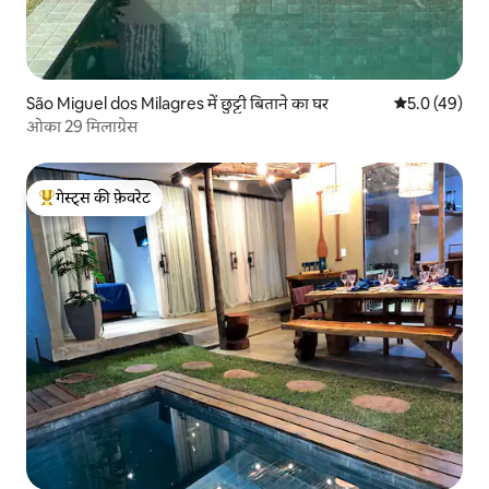
São Miguel dos Milagres में छुट्टी बिताने का घर
औसत रेटिंग 5 में
5.0 (49)
ओका 29 मिलाग्रेस
गेस्ट्स की फ़ेवरेट
गेस्ट्स का टॉप फ़ेवरेट