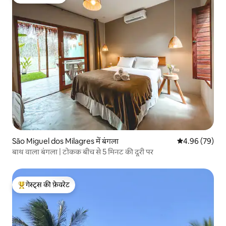
गेस्ट्स की फ़ेवरेट
São Miguel dos Milagres में बंगला
औसत रेटिंग 5 में 
4.96 (79)
बाथ वाला बंगला | टोकक बीच से 5 मिनट की दूरी पर
गेस्ट्स की फ़ेवरेट
गेस्ट्स का टॉप फ़ेवरेट