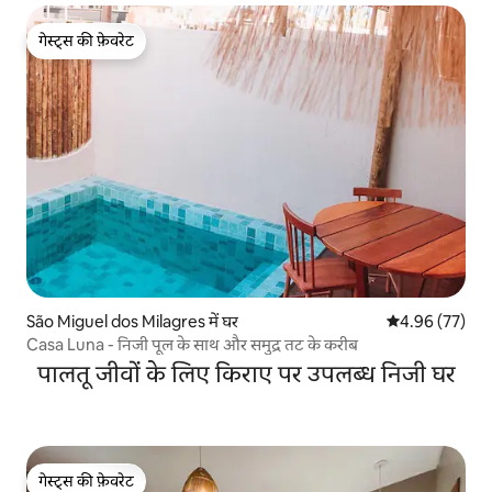
गेस्ट्स की फ़ेवरेट
गेस्ट्स की फ़ेवरेट
São Miguel dos Milagres में घर
औसत रेटिंग 5 में 
4.96 (77)
Casa Luna - निजी पूल के साथ और समुद्र तट के करीब
पालतू जीवों के लिए किराए पर उपलब्ध निजी घर
गेस्ट्स की फ़ेवरेट