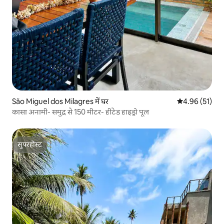
São Miguel dos Milagres में घर
औसत रेटिंग 5 में 
4.96 (51)
कासा अनामी- समुद्र से 150 मीटर- हीटेड हाइड्रो पूल
सुपरहोस्ट
सुपरहोस्ट