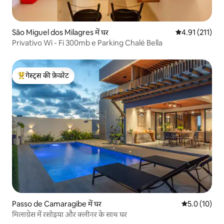
São Miguel dos Milagres में घर
औसत रेटिंग 5 में स
4.91 (211)
Privativo Wi - Fi 300mb e Parking Chalé Bella
गेस्ट्स की फ़ेवरेट
गेस्ट्स का टॉप फ़ेवरेट
Passo de Camaragibe में घर
औसत रेटिंग 5 मे
5.0 (10)
मिलाग्रेस में रसोइया और क्लीनर के साथ घर