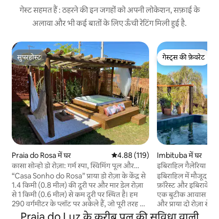
गेस्ट सहमत हैं : ठहरने की इन जगहों को अपनी लोकेशन, सफ़ाई के
अलावा और भी कई बातों के लिए ऊँची रेटिंग मिली हुई है.
सुपरहोस्ट
गेस्ट्स की फ़ेवरेट
सुपरहोस्ट
गेस्ट्स की फ़ेवरेट
Praia do Rosa में घर
औसत रेटिंग 5 में से 4.88, 119 समीक्षाएँ
4.88 (119)
Imbituba में घर
कासा सोन्हो डो रोज़ा: गर्म स्पा, स्विमिंग पूल और
इबिराहिल गैलेरिया - गर
बारबेक्यू
“Casa Sonho do Rosa” प्राया डो रोज़ा के केंद्र से
इबिराहिल में मौजूद का
1.4 किमी (0.8 मील) की दूरी पर और मार डेल रोज़ा
फ़ॉरेस्ट और इबिराकेरा,
से 1 किमी (0.6 मील) से कम दूरी पर स्थित है। हम
एक बुटीक आवास है — जो
290 वर्गमीटर के प्लॉट पर अकेले हैं, जो पूरी तरह से
और प्राया दो रोज़ा से 10 
आपके और आपके ग्रुप के लिए निजी है। अधिकतम
पर मौजूद तीन स्वतंत्र घर
Praia do Luz के करीब पूल की सुविधा वाली