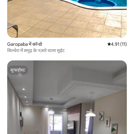
Garopaba में कॉन्डो
औसत रेटिंग 5 में
4.91 (11)
सिल्वेरा में समुद्र के नज़ारे वाला सुईट
सुपरहोस्ट
सुपरहोस्ट