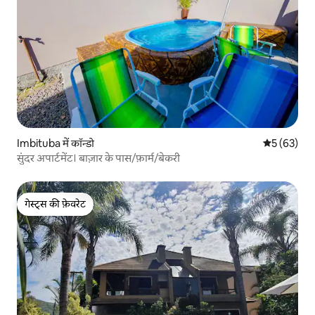
Imbituba में कॉन्डो
औसत रेटिंग 5 
5 (63)
सुंदर अपार्टमेंट। बाज़ार के पास/फ़ार्म/बेकरी
गेस्ट्स की फ़ेवरेट
गेस्ट्स की फ़ेवरेट