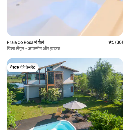
Praia do Rosa में शैले
औसत रेटिंग 5 
5 (30)
विला लैगून - आकर्षण और कुदरत
गेस्ट्स की फ़ेवरेट
गेस्ट्स की फ़ेवरेट