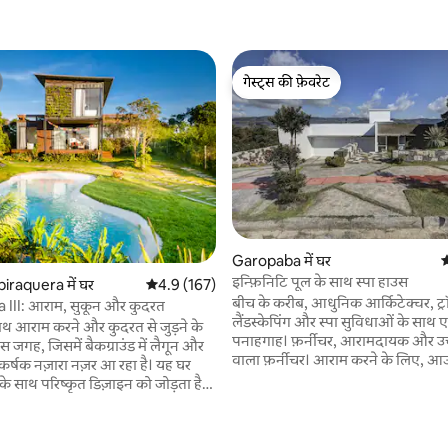
गेस्ट्स की फ़ेवरेट
गेस्ट्स की फ़ेवरेट
Garopaba में घर
औ
इन्फ़िनिटि पूल के साथ स्पा हाउस
biraquera में घर
औसत रेटिंग 5 में से 4.9, 167 समीक्षाएँ
4.9 (167)
बीच के करीब, आधुनिक आर्किटेक्चर, ट
a III: आराम, सुकून और कुदरत
लैंडस्केपिंग और स्पा सुविधाओं के साथ 
ाथ आराम करने और कुदरत से जुड़ने के
पनाहगाह। फ़र्नीचर, आरामदायक और उच्
जगह, जिसमें बैकग्राउंड में लैगून और
वाला फ़र्नीचर। आराम करने के लिए, आउटड
कर्षक नज़ारा नज़र आ रहा है। यह घर
में, एक जकूज़ी, इन्फ़िनिटी पूल और समुद्र
ं के साथ परिष्कृत डिज़ाइन को जोड़ता है,
वाला लाउंज है। दूसरी मंज़िल पर तीन सुईट 
दायक और स्वागत योग्य माहौल बनाता
से एक में क्रोमोथेरेपी के साथ जैकूज़ी है
ड़कियाँ इनडोर जगहों को आस - पास के
अन्य सुईट आरामदेह डॉर्मिटरी हैं और एक
े साथ एकीकृत करती हैं, जिससे हरियाली