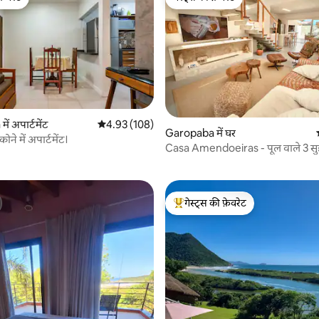
फ़ेवरेट
गेस्ट्स की फ़ेवरेट
 समीक्षाएँ
ं अपार्टमेंट
औसत रेटिंग 5 में से 4.93, 108 समीक्षाएँ
4.93 (108)
Garopaba में घर
कोने में अपार्टमेंट।
Casa Amendoeiras - पूल वाले 3 सुइट
50 मीटर की दूरी पर
गेस्ट्स की फ़ेवरेट
गेस्ट्स का टॉप फ़ेवरेट