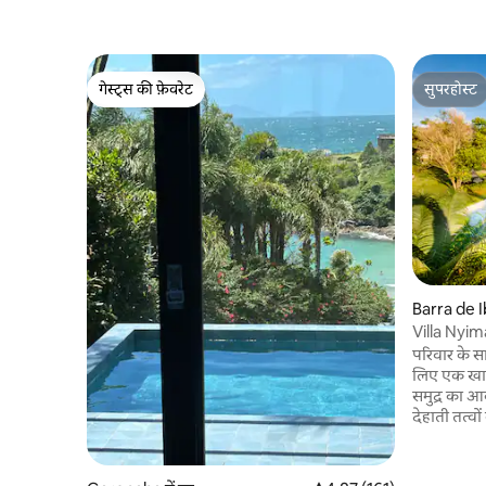
गेस्ट्स की फ़ेवरेट
सुपरहोस्ट
गेस्ट्स की फ़ेवरेट
सुपरहोस्ट
Barra de I
Villa Nyim
परिवार के स
लिए एक खास 
समुद्र का आ
देहाती तत्वो
जो एक आराम
है। बड़ी खि
लैंडस्केप क