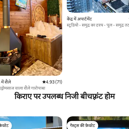
केंद्र में अपार्टमेंट
स्टूडियो - समुद्र का दृश्य - पूल - समुद्र 
 समीक्षाएँ
ें शैले
औसत रेटिंग 5 में से 4.93, 71 समीक्षाएँ
4.93 (71)
इड्रोमसाज वाला शैले गारोपाबा
किराए पर उपलब्ध निजी बीचफ़्रंट होम
फ़ेवरेट
गेस्ट्स की फ़ेवरेट
फ़ेवरेट
गेस्ट्स की फ़ेवरेट