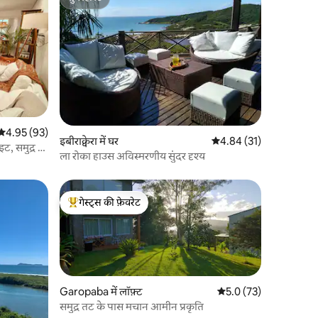
सुपरहोस्ट
औसत रेटिंग 5 में से 4.95, 93 समीक्षाएँ
4.95 (93)
इबीराक्वेरा में घर
औसत रेटिंग 5 में से 4.84, 3
4.84 (31)
, समुद्र से
ला रोका हाउस अविस्मरणीय सुंदर दृश्य
गेस्ट्स की फ़ेवरेट
गेस्ट्स का टॉप फ़ेवरेट
Garopaba में लॉफ़्ट
औसत रेटिंग 5 में से 5.0, 7
5.0 (73)
समुद्र तट के पास मचान आमीन प्रकृति