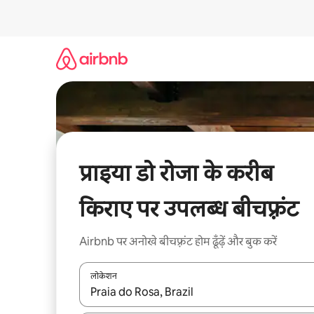
इसे
छोड़कर
सीधा
कॉन्टेंट
पर
जाएँ
प्राइया डो रोजा के करीब
किराए पर उपलब्ध बीचफ़्रंट
Airbnb पर अनोखे बीचफ़्रंट होम ढूँढ़ें और बुक करें
लोकेशन
नतीजों के उपलब्ध होने पर, अप और डाउन 'ऐरो की' का इस्तेमाल 