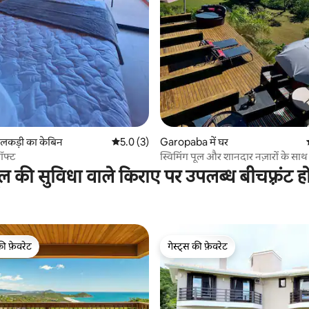
 समीक्षाएँ
में लकड़ी का केबिन
औसत रेटिंग 5 में से 5.0, 3 समीक्षाएँ
5.0 (3)
Garopaba में घर
ॉफ्ट
स्विमिंग पूल और शानदार नज़ारों के साथ 
का घर
ूल की सुविधा वाले किराए पर उपलब्ध बीचफ़्रंट ह
की फ़ेवरेट
गेस्ट्स की फ़ेवरेट
टॉप फ़ेवरेट
गेस्ट्स की फ़ेवरेट