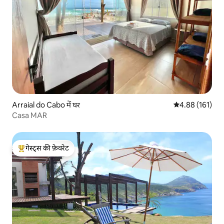
Arraial do Cabo में घर
औसत रेटिंग 5 में स
4.88 (161)
Casa MAR
गेस्ट्स की फ़ेवरेट
गेस्ट्स का टॉप फ़ेवरेट