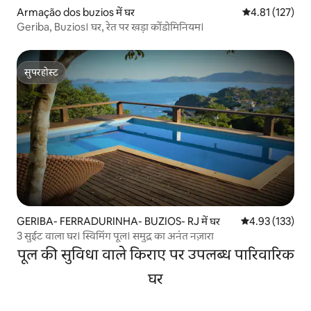
Armação dos buzios में घर
औसत रेटिंग 5 में स
4.81 (127)
Geriba, Buzios। घर, रेत पर खड़ा कोंडोमिनियम।
सुपरहोस्ट
सुपरहोस्ट
GERIBA- FERRADURINHA- BUZIOS- RJ में घर
औसत रेटिंग 5 में स
4.93 (133)
3 सुईट वाला घर। स्विमिंग पूल। समुद्र का अनंत नज़ारा
पूल की सुविधा वाले किराए पर उपलब्ध पारिवारिक
घर