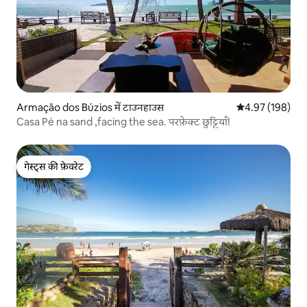
Armação dos Búzios में टाउनहाउस
औसत रेटिंग 5 में स
4.97 (198)
Casa Pé na sand ,facing the sea. परफ़ेक्ट छुट्टियाँ!
गेस्ट्स की फ़ेवरेट
गेस्ट्स की फ़ेवरेट