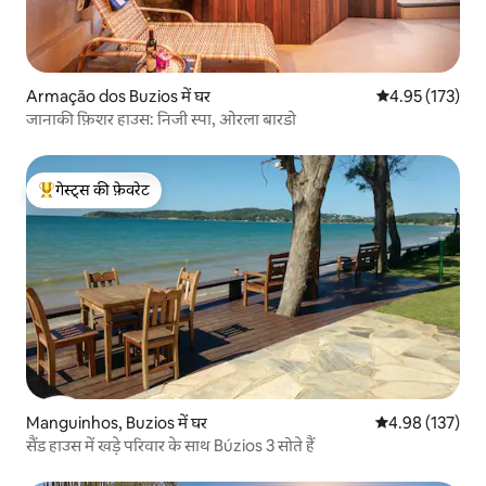
Armação dos Buzios में घर
औसत रेटिंग 5 में स
4.95 (173)
जानाकी फ़िशर हाउस: निजी स्पा, ओरला बारडो
गेस्ट्स की फ़ेवरेट
गेस्ट्स का टॉप फ़ेवरेट
Manguinhos, Buzios में घर
औसत रेटिंग 5 में स
4.98 (137)
सैंड हाउस में खड़े परिवार के साथ Búzios 3 सोते हैं