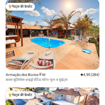
गेस्ट्स की फ़ेवरेट
गेस्ट्स का टॉप फ़ेवरेट
Armação dos Búzios में घर
औसत रेटिंग 5 में स
4.95 (284)
कासा बूज़ियोस-हाइड्रो हीटेड-सॉना-पूल-4 सुईट्स
गेस्ट्स की फ़ेवरेट
गेस्ट्स का टॉप फ़ेवरेट