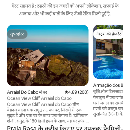
गेस्ट सहमत हैं : ठहरने की इन जगहों को अपनी लोकेशन, सफ़ाई के
अलावा और भी कई बातों के लिए ऊँची रेटिंग मिली हुई है.
सुपरहोस्ट
गेस्ट्स की फ़ेवरेट
सुपरहोस्ट
गेस्ट्स की फ़ेवरेट
Armação dos Búzios
बुज़िओस हिलसाइड रिट्
Arraial Do Cabo में घर
औसत रेटिंग 5 में से 4.89, 200 समीक्षाएँ
4.89 (200)
फेराडुरा में एक शांत अपा
Ocean View Cliff Arraial do Cabo
घर। जंगल का समर्थन कर
Ocean View Cliff Arraial do Cabo तीन
दृश्यों को प्रस्तुत करते
बेडरूम वाला एक समुद्र तट का घर, जिसमें से एक
सुसज्जित 3 (+1) बेडरूम
सुइट है और एक घर के बाहर एक बंगला है। ट्रॉपिकल
स्विमिंग पूल, स्काई टीव
शैली, समुद्र के 180 डिग्री दृश्य के साथ, यह घर कोस्टा
बाहर के भोजन को कवर क
डु सोल स्टेट पार्क के अंदर एक चोटी पर स्थित है। यह
Praia Rasa के करीब किराए पर उपलब्ध फ़ैमिली-