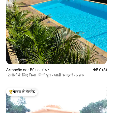
Armação dos Búzios में घर
औसत रेटिंग 5 म
5.0 (8)
12 लोगों के लिए विला · निजी पूल · खाड़ी के नज़ारे · 6 डेक
गेस्ट्स की फ़ेवरेट
गेस्ट्स का टॉप फ़ेवरेट