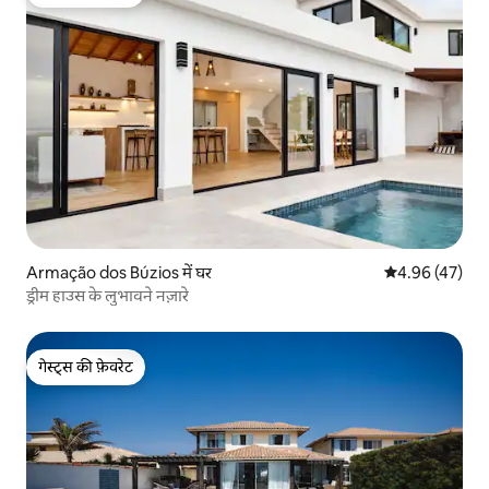
गेस्ट्स की फ़ेवरेट
Armação dos Búzios में घर
औसत रेटिंग 5 में 
4.96 (47)
ड्रीम हाउस के लुभावने नज़ारे
गेस्ट्स की फ़ेवरेट
गेस्ट्स की फ़ेवरेट