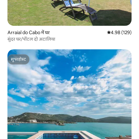
Arraial do Cabo में घर
औसत रेटिंग 5 में स
4.98 (129)
सुंदर घर/पोंटल दो अटालिया
सुपरहोस्ट
सुपरहोस्ट