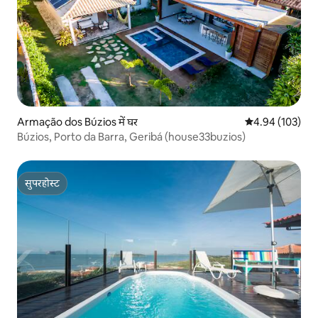
Armação dos Búzios में घर
औसत रेटिंग 5 में स
4.94 (103)
Búzios, Porto da Barra, Geribá (house33buzios)
सुपरहोस्ट
सुपरहोस्ट