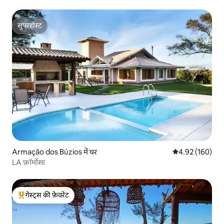
सुपरहोस्ट
सुपरहोस्ट
Armação dos Búzios में घर
औसत रेटिंग 5 में स
4.92 (160)
LA फ़ॉर्मोसा
गेस्ट्स की फ़ेवरेट
गेस्ट्स का टॉप फ़ेवरेट