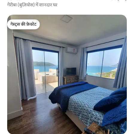
गेरीबा (बुज़ियोस) में शानदार घर
गेस्ट्स की फ़ेवरेट
गेस्ट्स की फ़ेवरेट