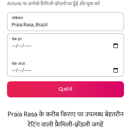
Airbnb पर अनोखे फ़ैमिली-फ़्रेंडली घर ढूँढ़ें और बुक करें
लोकेशन
नतीजों के उपलब्ध होने पर, अप और डाउन 'ऐरो की' का इस्तेमाल करके नेविगेट करें
चेक इन
चेक आउट
खोजें
Praia Rasa के करीब किराए पर उपलब्ध बेहतरीन
रेटिंग वाली फ़ैमिली-फ़्रेंडली जगहें