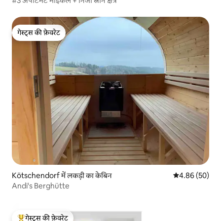
#3 अपार्टमेंट माइकल + निजी स्नान क्षेत्र
गेस्ट्स की फ़ेवरेट
गेस्ट्स की फ़ेवरेट
Kötschendorf में लकड़ी का केबिन
औसत रेटिंग 5 में 
4.86 (50)
Andi's Berghütte
गेस्ट्स की फ़ेवरेट