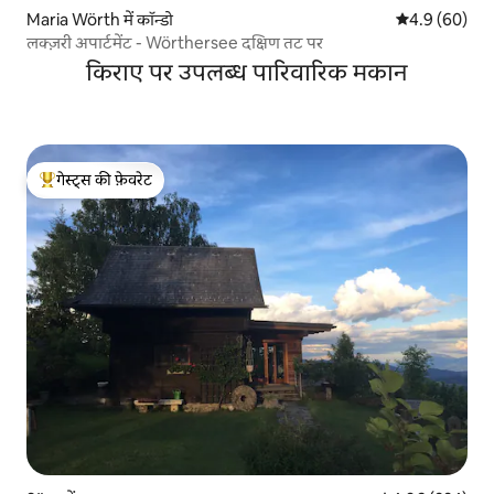
Maria Wörth में कॉन्डो
औसत रेटिंग 5 में
4.9 (60)
लक्ज़री अपार्टमेंट - Wörthersee दक्षिण तट पर
किराए पर उपलब्ध पारिवारिक मकान
गेस्ट्स की फ़ेवरेट
गेस्ट्स का टॉप फ़ेवरेट