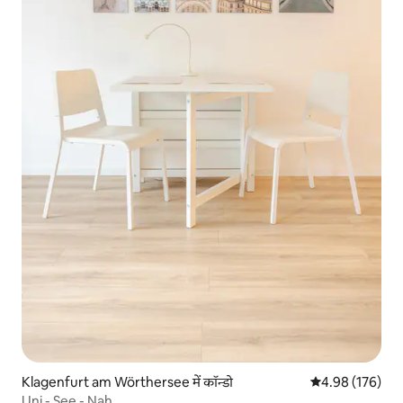
Klagenfurt am Wörthersee में कॉन्डो
औसत रेटिंग 5 में स
4.98 (176)
Uni - See - Nah