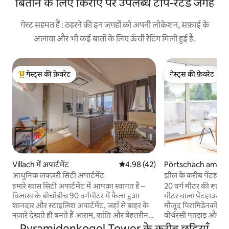
बिताने के लिए किराए पर उपलब्ध टॉप-रेटेड जगहें
गेस्ट सहमत हैं : ठहरने की इन जगहों को अपनी लोकेशन, सफ़ाई के
अलावा और भी कई बातों के लिए ऊँची रेटिंग मिली हुई है.
गेस्ट्स की फ़ेवरेट
गेस्ट्स की फ़ेवरेट
गेस्ट्स का टॉप फ़ेवरेट
गेस्ट्स की फ़ेवरेट
Villach में अपार्टमेंट
औसत रेटिंग 5 में से 4.98, 42 समीक्षाएँ
4.98 (42)
Pörtschach am W
में अपार्टमेंट
आधुनिक लक्ज़री सिटी अपार्टमेंट
झील के करीब पेंटहाउ
चलें
हमारे खास सिटी अपार्टमेंट में आपका स्वागत है –
20 वर्ग मीटर की रूफ़ टे
विलाख के बीचोंबीच 90 वर्गमीटर में फैला हुआ
मीटर वाला पेंटहाउस अप
शानदार और स्टाइलिश अपार्टमेंट, जहाँ से बाहर के
मौजूद पिरामिडेनकोगेल 
नज़ारे देखते ही बनते हैं आराम, शांति और बेहतरीन
वोर्थरसी पतझड़ और सर्दि
क्वॉलिटी का मज़ा लें। ☆आधुनिक इंटीरियर ☆पूरी
लेक तक पैदल 4 मिनट मे
Pyramidenkogel Tower के करीब छुट्टियाँ