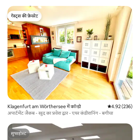
गेस्ट्स की फ़ेवरेट
गेस्ट्स की फ़ेवरेट
Klagenfurt am Wörthersee में कॉन्डो
औसत रेटिंग 5 में स
4.92 (236)
अपार्टमेंट जैकब - खुद का प्रवेश द्वार - एयर कंडीशनिंग - बगीचा
सुपरहोस्ट
सुपरहोस्ट