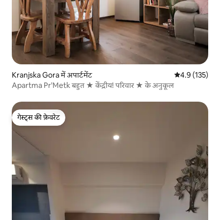
Kranjska Gora में अपार्टमेंट
औसत रेटिंग 5 में 
4.9 (135)
Apartma Pr'Metk बहुत ★ केंद्रीय! परिवार ★ के अनुकूल
गेस्ट्स की फ़ेवरेट
गेस्ट्स की फ़ेवरेट