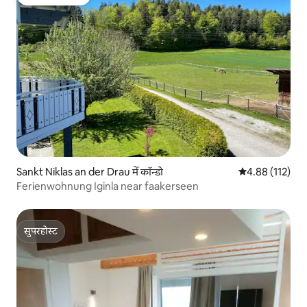
गेस्ट्स की फ़ेवरेट
Sankt Niklas an der Drau में कॉन्डो
औसत रेटिंग 5 में स
4.88 (112)
Ferienwohnung Iginla near faakerseen
सुपरहोस्ट
सुपरहोस्ट