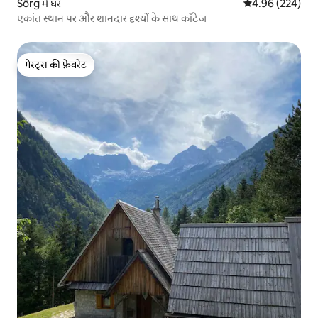
Sörg में घर
औसत रेटिंग 5 में स
4.96 (224)
एकांत स्थान पर और शानदार दृश्यों के साथ कॉटेज
गेस्ट्स की फ़ेवरेट
गेस्ट्स की फ़ेवरेट