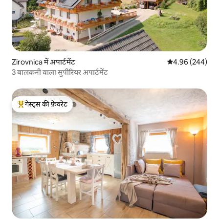
Zirovnica में अपार्टमेंट
औसत रेटिंग 5 में स
4.96 (244)
3 बालकनी वाला सुपीरियर अपार्टमेंट
गेस्ट्स की फ़ेवरेट
गेस्ट्स का टॉप फ़ेवरेट