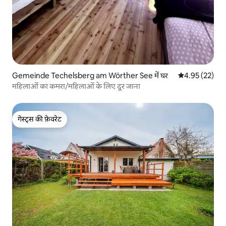
Gemeinde Techelsberg am Wörther See में घर
औसत रेटिंग 5 में 
4.95 (22)
महिलाओं का कमरा/महिलाओं के लिए दूर जाना
गेस्ट्स की फ़ेवरेट
गेस्ट्स की फ़ेवरेट