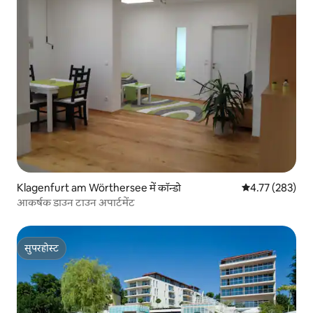
Klagenfurt am Wörthersee में कॉन्डो
औसत रेटिंग 5 में स
4.77 (283)
आकर्षक डाउन टाउन अपार्टमेंट
सुपरहोस्ट
सुपरहोस्ट