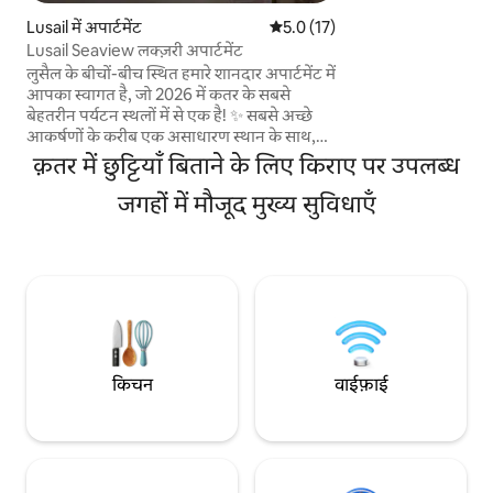
मेहमान जिम, स्विमिंग 
Lusail में अपार्टमेंट
औसत रेटिंग 5 में से 5.0, 17 समीक्षाएँ
5.0 (17)
ऐक्सेस का मज़ा ले सकते ह
Lusail Seaview लक्ज़री अपार्टमेंट
सुपरमार्केट और पोर्टो अरे
लुसैल के बीचों-बीच स्थित हमारे शानदार अपार्टमेंट में
सभी पास में हैं। सार्व
आपका स्वागत है, जो 2026 में कतर के सबसे
लगभग दो मिनट की दूरी
बेहतरीन पर्यटन स्थलों में से एक है! ✨ सबसे अच्छे
आकर्षणों के करीब एक असाधारण स्थान के साथ,
लुसेल वाटरफ़्रंट के लुभावने दृश्य का आनंद लें: •
क़तर में छुट्टियाँ बिताने के लिए किराए पर उपलब्ध
वैंडम मॉल, लुसील बुलेवार्ड और विंटर वंडरलैंड से
मिनट • पर्ल तक 10 मिनट की ड्राइव • हमाद
जगहों में मौजूद मुख्य सुविधाएँ
अंतरराष्ट्रीय हवाई अड्डे से केवल 25 मिनट की दूरी पर
अपार्टमेंट 113 वर्ग मीटर है, जिसमें एक आधुनिक
डिज़ाइन और एक आरामदायक वातावरण है जिसमें
शामिल हैं: • सुरुचिपूर्ण फ़र्नीचर वाला विशाल लिविंग
रूम • सभी सामानों के साथ पूरी तरह से सुसज्जित
किचन • सीधे समुद्र का नज़ारा आपको एक
असाधारण अनुभव देता है
किचन
वाईफ़ाई