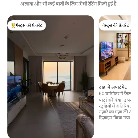
अलावा और भी कई बातों के लिए ऊँची रेटिंग मिली हुई है.
गेस्ट्स की फ़ेवरेट
गेस्ट्स की फ़ेवरेट
गेस्ट्स का टॉप फ़ेवरेट
गेस्ट्स की फ़ेवरेट
दोहा में अपार्टमेंट
60 वर्गमीटर में फैला समु
पोर्टो अरेबिया, द पर्ल 
स्टूडियो में अतिरिक्त
नज़ारे का मज़ा लें। अपार
डिज़ाइन किया गया है औ
बेड, किचन, वाई-फ़ाई 
यह आरामदायक छुट्टियों,
समय तक ठहरने के लिए 