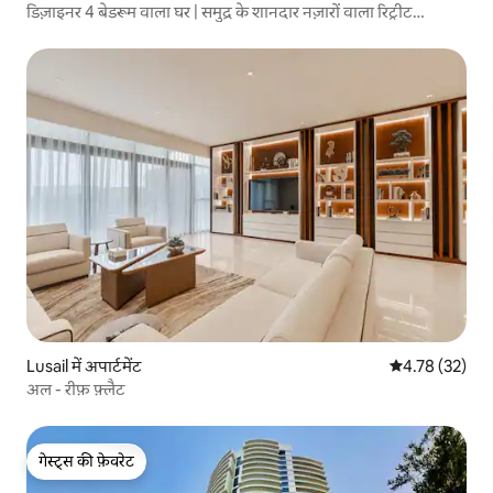
डिज़ाइनर 4 बेडरूम वाला घर | समुद्र के शानदार नज़ारों वाला रिट्रीट
@ZigZag
Lusail में अपार्टमेंट
औसत रेटिंग 5 में 
4.78 (32)
अल - रीफ़ फ़्लैट
गेस्ट्स की फ़ेवरेट
गेस्ट्स की फ़ेवरेट