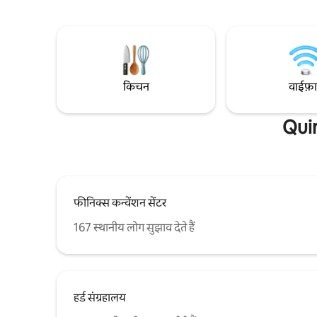
सुविधा क्या आप कुछ अलग तलाश रहे हैं? मेरे पास
आराम फ़रमाते हुए या पूल में तैरते हुए सुकून का मज़ा
ओल्ड टाउन स
लें। पूल/स्पा हीट शुल्क देकर उपलब्ध है। बेहतरीन
मौजूद स्कॉट
रेस्टोरेंट, गॉल्फ़ और शॉपिंग से बस कुछ ही मिनट की
हैं। एक्सप्ल
दूरी पर। एरिज़ोना की सैर करें! 👉 “अपनी बुकिंग
क्लिक करें!
अभी करें!” *झील सिर्फ़ देखने के लिए है।
किचन
वाईफ़
Quin
फीनिक्स कन्वेंशन सेंटर
167 स्थानीय लोग सुझाव देते हैं
हर्ड संग्रहालय