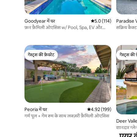
Goodyear में घर
औसत रेटिंग 5 में से 5.0, 114
5.0 (114)
Paradise Va
फ़न फ़ैमिली ओएसिस w/ Pool, Spa, EV और
सक्रिय कैक
100+ 5 - स्टार
फ़ायरपिट
गेस्ट्स की फ़ेवरेट
गेस्ट्स की 
गेस्ट्स की फ़ेवरेट
गेस्ट्स की 
Peoria में घर
औसत रेटिंग 5 में से 4.92, 199
4.92 (199)
गर्म पूल + गेम रूम के साथ लक्ज़री फ़ैमिली ओएसिस
Deer Valley
शानदार ग्ले
एयर क