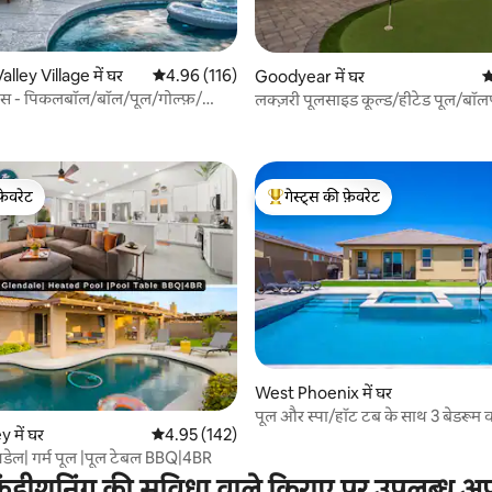
 समीक्षाएँ
lley Village में घर
औसत रेटिंग 5 में से 4.96, 116 समीक्षाएँ
4.96 (116)
Goodyear में घर
औ
्टस - पिकलबॉल/बॉल/पूल/गोल्फ़/
लक्ज़री पूलसाइड कूल्ड/हीटेड पूल/बॉलपा
मिनट की दूरी पर
फ़ेवरेट
गेस्ट्स की फ़ेवरेट
फ़ेवरेट
गेस्ट्स का टॉप फ़ेवरेट
 समीक्षाएँ
West Phoenix में घर
पूल और स्पा/हॉट टब के साथ 3 बेडरूम 
 में घर
औसत रेटिंग 5 में से 4.95, 142 समीक्षाएँ
4.95 (142)
घर
नडेल| गर्म पूल |पूल टेबल BBQ|4BR
ंडीशनिंग की सुविधा वाले किराए पर उपलब्ध अपार