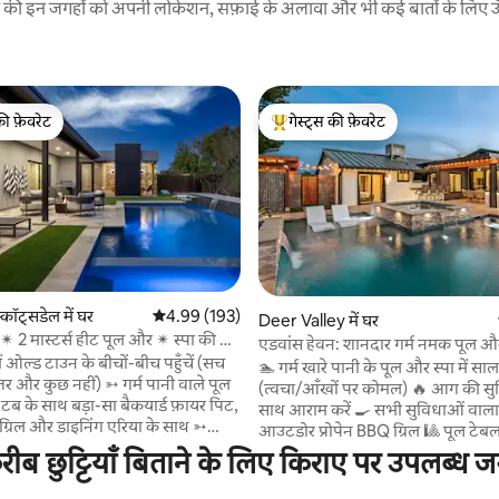
रने की इन जगहों को अपनी लोकेशन, सफ़ाई के अलावा और भी कई बातों के लिए ऊँची
की फ़ेवरेट
गेस्ट्स की फ़ेवरेट
टॉप फ़ेवरेट
गेस्ट्स का टॉप फ़ेवरेट
कॉट्सडेल में घर
औसत रेटिंग 5 में से 4.99, 193 समीक्षाएँ
4.99 (193)
 समीक्षाएँ
Deer Valley में घर
 2 मास्टर्स हीट पूल और ✴ स्पा की सैर
एडवांस हेवन: शानदार गर्म नमक पूल और
ं ओल्ड टाउन के बीचों-बीच पहुँचें (सच
🏊 गर्म खारे पानी के पूल और स्पा में 
हतर और कुछ नहीं) ➳ गर्म पानी वाले पूल
(त्वचा/आँखों पर कोमल) 🔥 आग की सु
 टब के साथ बड़ा-सा बैकयार्ड फ़ायर पिट,
साथ आराम करें 🍳 सभी सुविधाओं वाल
 ग्रिल और डाइनिंग एरिया के साथ ➳
आउटडोर प्रोपेन BBQ ग्रिल 🎱 पूल टेबल
ोर लिविंग स्पेस ➳ दो बड़े मास्टर सुइट
डार्ट्स और बड़ी स्क्रीन वाले टीवी के साथ
छुट्टियाँ बिताने के लिए किराए पर उपलब्ध जग
ूम ➳ लिविंग रूम में कोलैप्सिबल वॉल
AZ के मौसम का आनंद लेने के लिए आ
 के अंदर-बाहर कहीं भी रहने की
डाइनिंग एरिया और बार 📺 स्पा में डुबकी