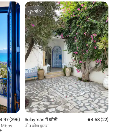
सुपरहोस्ट
सुपरहोस्ट
त रेटिंग 5 में से 4.97, 296 समीक्षाएँ
4.97 (296)
Sulayman में कोठी
औसत रेटिंग 5 में से 4.68, 2
4.68 (22)
-50 Mbps
नीन बीच हाउस