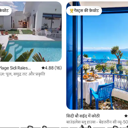
फ़ेवरेट
गेस्ट्स की फ़ेवरेट
फ़ेवरेट
गेस्ट्स का टॉप फ़ेवरेट
 समीक्षाएँ
lage Sidi Raïes
औसत रेटिंग 5 में से 4.88, 16 समीक्षाएँ
4.88 (16)
ज़: पूल, समुद्र तट और प्रकृति
सिदी बौ सईद में कोठी
औस
बाउंडलेस ब्लू हाउस - बेहतरीन सी व्यू
वाईफ़ाई