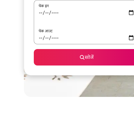
चेक इन
चेक आउट
खोजें