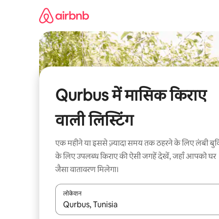
इसे
छोड़कर
सीधा
कॉन्टेंट
पर
जाएँ
Qurbus में मासिक किराए
वाली लिस्टिंग
एक महीने या इससे ज़्यादा समय तक ठहरने के लिए लंबी बुक
के लिए उपलब्ध किराए की ऐसी जगहें देखें, जहाँ आपको घर
जैसा वातावरण मिलेगा।
लोकेशन
नतीजों के उपलब्ध होने पर, अप और डाउन 'ऐरो की' का इस्तेमाल 