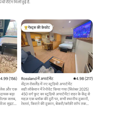
 रेटिंग मिली हुई है.
Rossland मे
गेस्ट्स की फ़ेवरेट
गेस्ट्स
मिलनसार भ
गेस्ट्स का टॉप फ़ेवरेट
गेस्ट्स का
w HotTub
एक शानदार
उज्ज्वल, वि
के साथ 1 B
और खाड़ी की
सुसज्जित किचन, बरामदे और शेयर्ड 
का मज़ा ले
प्रकृति प्
और हाइकिंग
मिनट की ड्र
सत रेटिंग 5 में से 4.99, 156 समीक्षाएँ
4.99 (156)
Rossland में अपार्टमेंट
औसत रेटिंग 5 में से 4.98, 21
4.98 (217)
और ब्लैक ज
ड्राइव। गर्मिय
सेंट्रल रोसलैंड में नए स्टूडियो अपार्टमेंट
प्लेस और एक
सही लोकेशन में रेनोवेट किया गया (सितंबर 2025)
मदायक बड़ा
450 वर्ग फ़ुट का स्टूडियो अपार्टमेंट! शहर के केंद्र से
गोल्फ़ क्लब,
महज़ एक ब्लॉक की दूरी पर, सभी स्थानीय दुकानों,
। सुइट
रेस्तरां, किराने की दुकान, बेकरी/कॉफ़ी शॉप तक
ौजूद शॉपिंग
अद्भुत पहुँच है। ऑफ़ - स्ट्रीट पार्किंग, सुरक्षित स्की