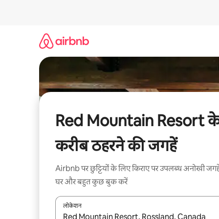
इसे
छोड़कर
सीधा
कॉन्टेंट
पर
जाएँ
Red Mountain Resort क
करीब ठहरने की जगहें
Airbnb पर छुट्टियों के लिए किराए पर उपलब्ध अनोखी जगहे
घर और बहुत कुछ बुक करें
लोकेशन
नतीजों के उपलब्ध होने पर, अप और डाउन 'ऐरो की' का इस्तेमाल 