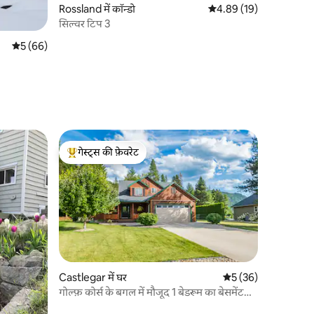
Rossland में कॉन्डो
औसत रेटिंग 5 में से 4.89, 1
4.89 (19)
सिल्वर टिप 3
औसत रेटिंग 5 में से 5, 66 समीक्षाएँ
5 (66)
गेस्ट्स की फ़ेवरेट
गेस्ट्स का टॉप फ़ेवरेट
Castlegar में घर
औसत रेटिंग 5 में से 5, 3
5 (36)
गोल्फ़ कोर्स के बगल में मौजूद 1 बेडरूम का बेसमेंट
सुइट