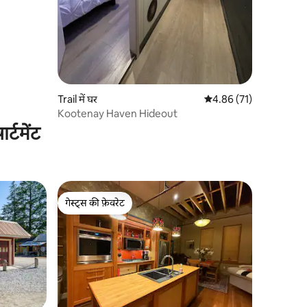
Trail में घर
औसत रेटिंग 5 में से 4.86, 7
4.86 (71)
Kootenay Haven Hideout
्टमेंट
गेस्ट्स की फ़ेवरेट
गेस्ट्स की फ़ेवरेट