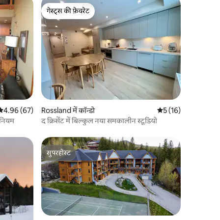
गेस्ट्स की फ़ेवरेट
गेस्ट्स की फ़ेवरेट
औसत रेटिंग 5 में से 4.96, 67 समीक्षाएँ
4.96 (67)
Rossland में कॉन्डो
औसत रेटिंग 5 में से 5, 1
5 (16)
िनियम
द क्रिसेंट में बिल्कुल नया समकालीन स्टूडियो
सुपरहोस्ट
सुपरहोस्ट