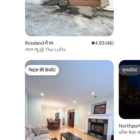
Rossland में घर
औसत रेटिंग 5 में से 4.93, 46
4.93 (46)
लाल व्यू @ The Lofts
गेस्ट्स की फ़ेवरेट
सुपरहोस्ट
गेस्ट्स की फ़ेवरेट
सुपरहोस्ट
Northport 
ब्लैक बेयर 