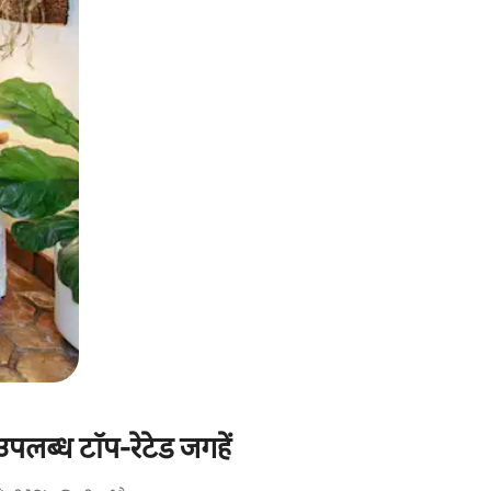
पलब्ध टॉप-रेटेड जगहें