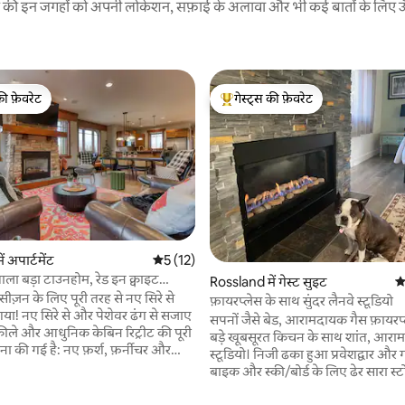
रने की इन जगहों को अपनी लोकेशन, सफ़ाई के अलावा और भी कई बातों के लिए ऊँची
की फ़ेवरेट
गेस्ट्स की फ़ेवरेट
टॉप फ़ेवरेट
गेस्ट्स का टॉप फ़ेवरेट
 अपार्टमेंट
औसत रेटिंग 5 में से 5, 12 समीक्षाएँ
5 (12)
वाला बड़ा टाउनहोम, रेड इन क्वाइट
Rossland में गेस्ट सुइट
औ
ीज़न के लिए पूरी तरह से नए सिरे से
फ़ायरप्लेस के साथ सुंदर लैनवे स्टूडियो
गया! नए सिरे से और पेशेवर ढंग से सजाए
सपनों जैसे बेड, आरामदायक गैस फ़ायर
ले और आधुनिक केबिन रिट्रीट की पूरी
बड़े खूबसूरत किचन के साथ शांत, आरा
ना की गई है: नए फ़र्श, फ़र्नीचर और
स्टूडियो। निजी ढका हुआ प्रवेशद्वार और 
र चीज़ - जिसमें सितारों के नीचे एक नया
बाइक और स्की/बोर्ड के लिए ढेर सारा स्टोरेज
 टब भी शामिल है। पहाड़ पर पूरा
वॉशर/ड्रायर में। शहर के मुख्य हिस्से में म
के बाद, शानदार डिनर, अपरे या गेम नाइट