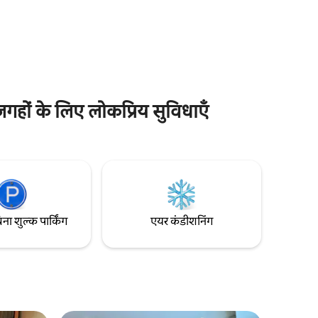
की दूरी पर
और बाइक स्टोरेज, बाइक वॉश और वे सभी सुविधाएँ,
टडोर
जिनकी आपको ज़रूरत होगी। फ़ुल किचन, बाथ, इन -
ें रेड
यूनिट लॉन्ड्री, A/C, हाई - स्पीड वाईफ़ाई, फ़्लैट -
ामने रुकती
स्क्रीन टीवी (w Roku), क्वीन साइज़ का बेड, एक पुल
 के लिए शहर
- आउट सोफ़ा, BBQ, झूला और फ़ायरपिट का मज़ा
े लिए
लेने के लिए। व्यावसायिक लाइसेंस #4849
हों के लिए लोकप्रिय सुविधाएँ
िना शुल्क पार्किंग
एयर कंडीशनिंग