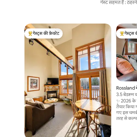
गेस्ट सहमत हैं : ठह
गेस्ट्स की फ़ेवरेट
गेस्ट्स 
गेस्ट्स का टॉप फ़ेवरेट
गेस्ट्स का 
Rossland में
3.5 बेडरूम 
कॉम्प्लेक्स में
✨ 2026 के स
तैयार किया 
गए इस चमकी
तरह से कल्प
चादरें, नई ह
खारे पानी का हॉट
दिन बिताने 