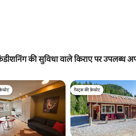
 समीक्षाएँ
ंडीशनिंग की सुविधा वाले किराए पर उपलब्ध अपार
फ़ेवरेट
गेस्ट्स की फ़ेवरेट
फ़ेवरेट
गेस्ट्स की फ़ेवरेट